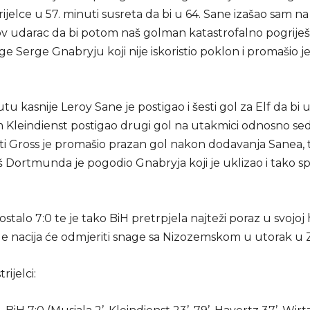
rijelce u 57. minuti susreta da bi u 64. Sane izašao sam na V
ov udarac da bi potom naš golman katastrofalno pogriješ
e Serge Gnabryju koji nije iskoristio poklon i promašio j
u kasnije Leroy Sane je postigao i šesti gol za Elf da bi u
m Kleindienst postigao drugi gol na utakmici odnosno sed
ti Gross je promašio prazan gol nakon dodavanja Sanea, 
Dortmunda je pogodio Gnabryja koji je uklizao i tako sp
ostalo 7:0 te je tako BiH pretrpjela najteži poraz u svojoj hi
ge nacija će odmjeriti snage sa Nizozemskom u utorak u Z
rijelci: