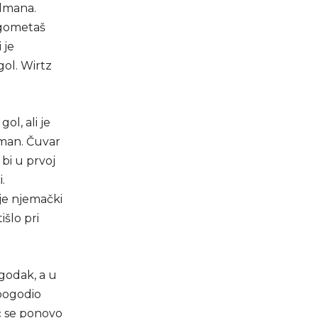
olmana.
ogometaš
 je
gol. Wirtz
ol, ali je
lman. Čuvar
 bi u prvoj
.
 je njemački
šlo pri
godak, a u
 pogodio
ač se ponovo