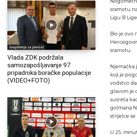
Nogometna 
sramotu na
Ligu B Lige
Bio je ovo 
Hercegovin
Saopštenja za javnost
sramotu.
Vlada ZDK podržala
samozapošljavanje 97
Njemačka j
pripadnika boračke populacije
koji je pog
(VIDEO+FOTO)
vodstvo da
glavom je o
susreta kad
golmana Nje
strijelce s
U 25. minut