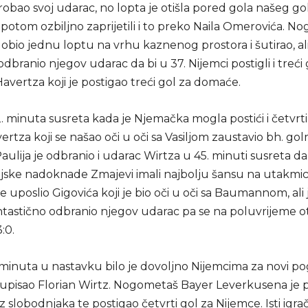
robao svoj udarac, no lopta je otišla pored gola našeg g
potom ozbiljno zaprijetili i to preko Naila Omerovića. N
dobio jednu loptu na vrhu kaznenog prostora i šutirao, ali
ranio njegov udarac da bi u 37. Nijemci postigli i treći 
Havertza koji je postigao treći gol za domaće.
2. minuta susreta kada je Njemačka mogla postići i četvrti g
rtza koji se našao oči u oči sa Vasiljom zaustavio bh. go
aulija je odbranio i udarac Wirtza u 45. minuti susreta da
ijske nadoknade Zmajevi imali najbolju šansu na utakmici
e uposlio Gigovića koji je bio oči u oči sa Baumannom, ali
tastično odbranio njegov udarac pa se na poluvrijeme oti
:0.
minuta u nastavku bilo je dovoljno Nijemcima za novi po
se upisao Florian Wirtz. Nogometaš Bayer Leverkusena je
iz slobodnjaka te postigao četvrti gol za Nijemce. Isti igr