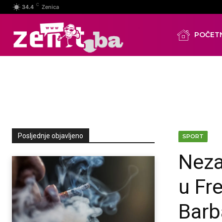
C
34.4
Zenica
POČET
Posljednje objavljeno
SPORT
Neza
u Fre
Barb