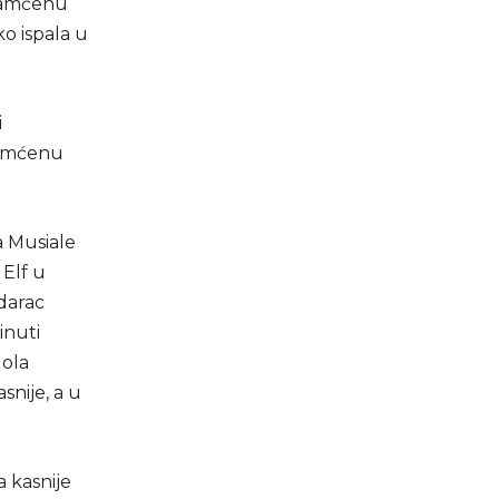
apamćenu
o ispala u
i
pamćenu
a Musiale
 Elf u
darac
inuti
gola
snije, a u
 kasnije