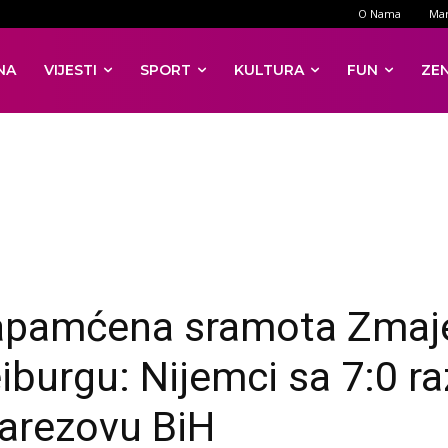
O Nama
Mar
NA
VIJESTI
SPORT
KULTURA
FUN
ZE
pamćena sramota Zmaj
iburgu: Nijemci sa 7:0 raz
arezovu BiH