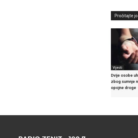
Pročitajte još
Vijesti
Dvije osobe u
zbog sumnje n
opojne droge