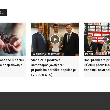
...
Saopštenja za javnost
Portal
hapšene u Zenici
Vlada ZDK podržala
Uoči premijere pr
a posjedovanje
samozapošljavanje 97
u Čeliku poručili
pripadnika boračke populacije
dočekuju novu se
(VIDEO+FOTO)