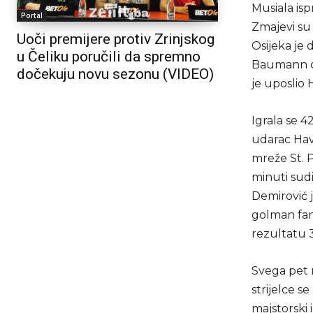
Musiala isp
Portal
Zmajevi su 
Uoči premijere protiv Zrinjskog
Osijeka je 
u Čeliku poručili da spremno
Baumann odb
dočekuju novu sezonu (VIDEO)
je uposlio 
Igrala se 4
udarac Have
mreže St. P
minuti sud
Demirović j
golman fan
rezultatu 3
Svega pet 
strijelce 
majstorski 