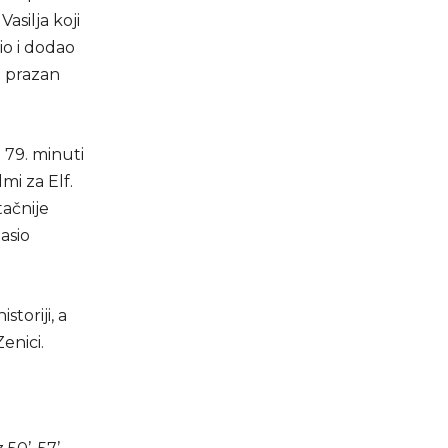
asilja koji
io i dodao
e prazan
 79. minuti
mi za Elf.
tačnije
asio
storiji, a
enici.