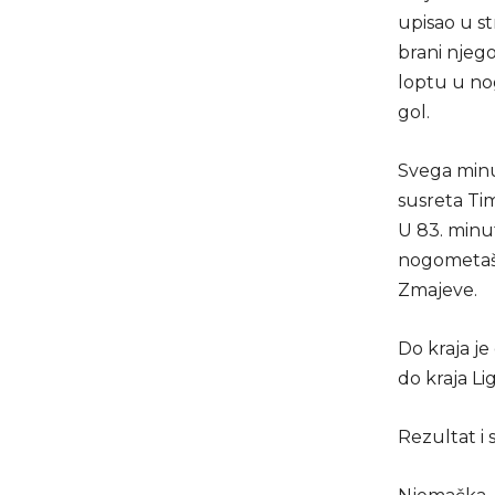
upisao u st
brani njeg
loptu u nog
gol.
Svega minut
susreta Ti
U 83. minu
nogometaš 
Zmajeve.
Do kraja je 
do kraja Li
Rezultat i st