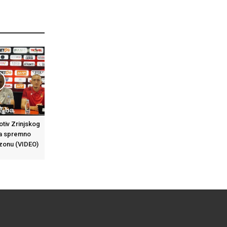
otiv Zrinjskog
 da spremno
zonu (VIDEO)