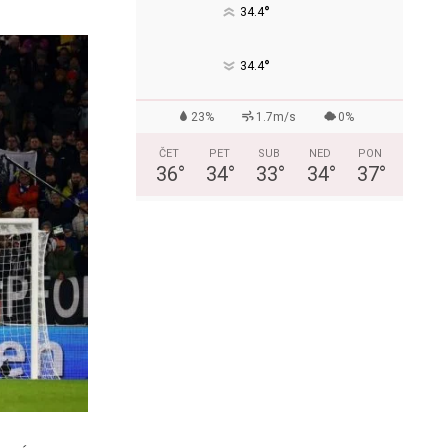
°
34.4
°
34.4
23%
1.7m/s
0%
ČET
PET
SUB
NED
PON
36
°
34
°
33
°
34
°
37
°