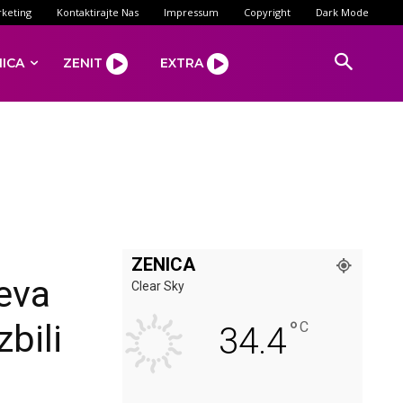
keting
Kontaktirajte Nas
Impressum
Copyright
Dark Mode
NICA
ZENIT
EXTRA
ZENICA
eva
Clear Sky
°
bili
C
34.4