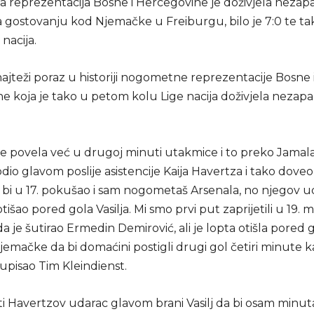
reprezentacija Bosne i Hercegovine je doživjela nez
 gostovanju kod Njemačke u Freiburgu, bilo je 7:0 te tak
 nacija.
najteži poraz u historiji nogometne reprezentacije Bosne 
e koja je tako u petom kolu Lige nacija doživjela neza
e povela već u drugoj minuti utakmice i to preko Jamal
odio glavom poslije asistencije Kaija Havertza i tako doveo
 bi u 17. pokušao i sam nogometaš Arsenala, no njegov u
tišao pored gola Vasilja. Mi smo prvi put zaprijetili u 19. m
a je šutirao Ermedin Demirović, ali je lopta otišla pored 
mačke da bi domaćini postigli drugi gol četiri minute ka
e upisao Tim Kleindienst.
i Havertzov udarac glavom brani Vasilj da bi osam minuta