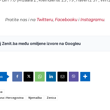
iH 7:0 (Musiala 2’, Kleindienst 23’, 79’, Havertz 37’, Wirtz 
Pratite nas i na
Twitteru
,
Facebooku
i
Instagramu
.
 Zenit.ba među omiljene izvore na Googleu
eli
ba
na i Hercegovina
Njemačka
Zenica