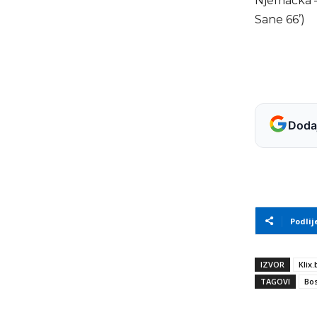
Njemačka – B
Sane 66’)
Dodaj
Podlij
IZVOR
Klix.
TAGOVI
Bos