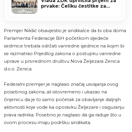
Vlada ZDK upriličila prijem za
prvake: Čeliku čestitke za
povratak u Premijer ligu BiH
(VIDEO+FOTO)
Premijer Nikšić obavijestio je sindikalce da bi oba doma
Parlamenta Federacije BiH početkom sljedeće
sedmice trebala održati vanredne sjednice na kojim bi
se razmatrao Prijedlog zakona o postupku vanredne
uprave u privrednom društvu Nova Željezara Zenica
d.o.o. Zenica.
Federalni premijer je naglasio značaj usvajanja ovog
posebnog zakona, ali istovremeno i ukazao na
činjenicu da je to samo početak za obavljanje daljnjih
aktivnosti koje vode ka oporavku Željezare i osiguranju
prava radnika. Posebno je naglasio da ga raduje što u
ovom procesu imaju podršku sindikata.