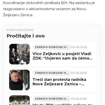
Koordinacije slobodnih sindikata BiH. Na sastanku je
razgovarano o aktuelnostima vezanim za Novu
Željezaru Zenica.
PREPORUČENO
Pročitajte i ovo
04.06.2026
ZENIČKO-DOBOJSKI KANTON
Vico Zeljković u posjeti Vladi
ZDK: “Uvjeren sam da ćemo
ove godine početi gradnju
nacionalnog stadiona”
03.06.2026
ZENIČKO-DOBOJSKI KANTON
Treći dan protesta radnika
Nove Željezare Zenica –
zahtjevi isti (VIDEO)
03.06.2026
ZENIČKO-DOBOJSKI KANTON