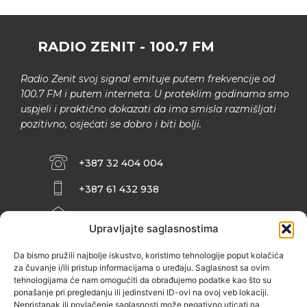
RADIO ZENIT - 100.7 FM
Radio Zenit svoj signal emituje putem frekvencije od
100.7 FM i putem interneta. U proteklim godinama smo
uspjeli i praktično dokazati da ima smisla razmišljati
pozitivno, osjećati se dobro i biti bolji.
+387 32 404 004
+387 61 432 938
INFO@ZENIT.BA
Upravljajte saglasnostima
HUSEINA KULENOVIĆA BR. 2 (RK
ZENIČANKA, 3. SPRAT), 72000 ZENICA
Da bismo pružili najbolje iskustvo, koristimo tehnologije poput kolačića
za čuvanje i/ili pristup informacijama o uređaju. Saglasnost sa ovim
tehnologijama će nam omogućiti da obrađujemo podatke kao što su
ponašanje pri pregledanju ili jedinstveni ID-ovi na ovoj veb lokaciji.
Nepristanak ili povlačenje saglasnosti može negativno uticati na