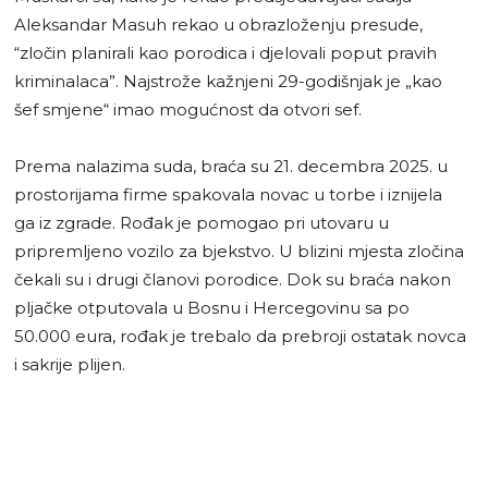
Aleksandar Masuh rekao u obrazloženju presude,
“zločin planirali kao porodica i djelovali poput pravih
kriminalaca”. Najstrože kažnjeni 29-godišnjak je „kao
šef smjene“ imao mogućnost da otvori sef.
Prema nalazima suda, braća su 21. decembra 2025. u
prostorijama firme spakovala novac u torbe i iznijela
ga iz zgrade. Rođak je pomogao pri utovaru u
pripremljeno vozilo za bjekstvo. U blizini mjesta zločina
čekali su i drugi članovi porodice. Dok su braća nakon
pljačke otputovala u Bosnu i Hercegovinu sa po
50.000 eura, rođak je trebalo da prebroji ostatak novca
i sakrije plijen.