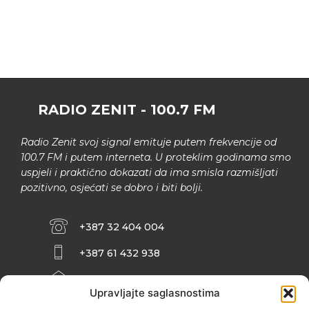
RADIO ZENIT - 100.7 FM
Radio Zenit svoj signal emituje putem frekvencije od
100.7 FM i putem interneta. U proteklim godinama smo
uspjeli i praktično dokazati da ima smisla razmišljati
pozitivno, osjećati se dobro i biti bolji.
+387 32 404 004
+387 61 432 938
INFO@ZENIT.BA
Upravljajte saglasnostima
HUSEINA KULENOVIĆA BR. 2 (RK