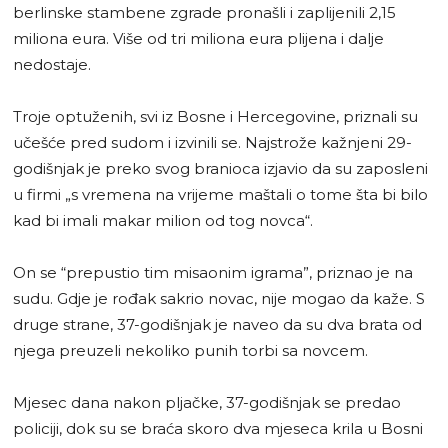
berlinske stambene zgrade pronašli i zaplijenili 2,15
miliona eura. Više od tri miliona eura plijena i dalje
nedostaje.
Troje optuženih, svi iz Bosne i Hercegovine, priznali su
učešće pred sudom i izvinili se. Najstrože kažnjeni 29-
godišnjak je preko svog branioca izjavio da su zaposleni
u firmi „s vremena na vrijeme maštali o tome šta bi bilo
kad bi imali makar milion od tog novca“.
On se “prepustio tim misaonim igrama”, priznao je na
sudu. Gdje je rođak sakrio novac, nije mogao da kaže. S
druge strane, 37-godišnjak je naveo da su dva brata od
njega preuzeli nekoliko punih torbi sa novcem.
Mjesec dana nakon pljačke, 37-godišnjak se predao
policiji, dok su se braća skoro dva mjeseca krila u Bosni