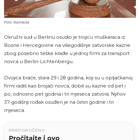
Foto: Ilustracija
Okružni sud u Berlinu osudio je trojicu muškaraca iz
Bosne i Hercegovine na višegodišnje zatvorske kazne
zbog posebno teške krađe u jednoj firmi za transport
novca u Berlin-Lichtenbergu.
Dvojica braće, stara 29 i 28 godina, koji su u opljačkanoj
firmi radili kao brojači novca, dobili su kazne od pet i
po, odnosno pet godina i tri mjeseca zatvora. Njihov
37-godišnji rođak osuđen je na četiri godine i tri
mjeseca.
PREPORUČENO
Pročitajte i ovo