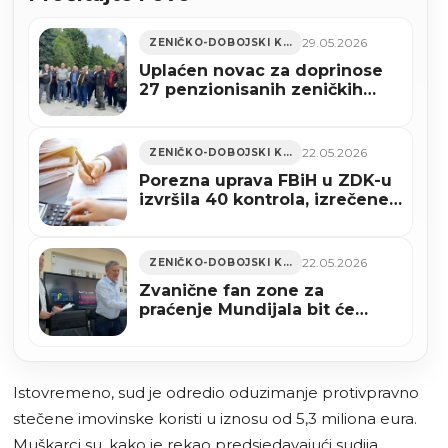
29.05.2026
ZENIČKO-DOBOJSKI KANTON
Uplaćen novac za doprinose
27 penzionisanih zeničkih
rudara
22.05.2026
ZENIČKO-DOBOJSKI KANTON
Porezna uprava FBiH u ZDK-u
izvršila 40 kontrola, izrečene
kazne od 422.500 KM
22.05.2026
ZENIČKO-DOBOJSKI KANTON
Zvanične fan zone za
praćenje Mundijala bit će
organizovane u četiri bh.
grada, među njima i Zenica
Istovremeno, sud je odredio oduzimanje protivpravno
stečene imovinske koristi u iznosu od 5,3 miliona eura.
Muškarci su, kako je rekao predsjedavajući sudija