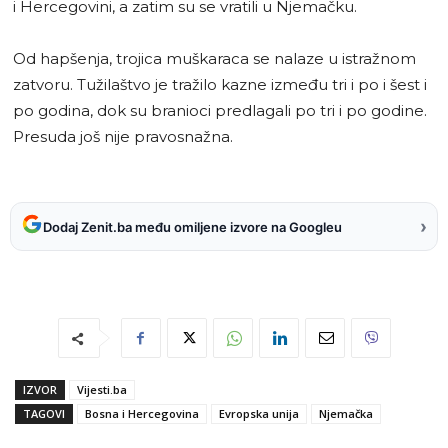
i Hercegovini, a zatim su se vratili u Njemačku.
Od hapšenja, trojica muškaraca se nalaze u istražnom
zatvoru. Tužilaštvo je tražilo kazne između tri i po i šest i
po godina, dok su branioci predlagali po tri i po godine.
Presuda još nije pravosnažna.
›
Dodaj Zenit.ba među omiljene izvore na Googleu
IZVOR
Vijesti.ba
TAGOVI
Bosna i Hercegovina
Evropska unija
Njemačka