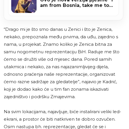
am from Bosnia, take me to
America” (VIDEO)
“Drago mi je što smo danas u Zenici i što je Zenica,
nekako, prepoznala među prvima, da uđu, zajedno s
nama, u projekat. Znamo koliko je Zenica bitna za
samu nogometnu reprezentaciju BiH. Raduje me što
ćemo se družiti više od mjesec dana. Pored samih
utakmica i nekako, za nas najazanimljivijeg dijela,
odnosno praćenja naše reprezentacije, organizovat
ćemo razne sadržaje za gledatelje”, najavio je Kadrić,
koji je dodao kako će u tim fan zonama iskazivati
zajedništvo i podršku Zmajevima.
Na svim lokacijama, najavljuje, biće instalirani veliki led-
ekrani, a prostor će biti natkriven te dobro ozvučen.
Osim nastupa bh. reprezentacije, gledat će se i