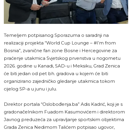
Temeljem potpisanog Sporazuma o saradnji na
realizaciji projekta “World Cup Lounge – #I’m from
Bosnia”, zvanične fan zone Bosne i Hercegovine za
praćenje utakmica Svjetskog prvenstva u nogometu
2026. godine u Kanadi, SAD-u i Meksiku, Grad Zenica
će biti jedan od pet bh. gradova u kojem će biti
organizirano zajedničko gledanje utakmica tokom
cijelog SP-a u junu i julu.
Direktor portala “Oslobođenja.ba” Adis Kadrić, koji je s
gradonačelnikom Fuadom Kasumovićem i direktorom
Javnog preduzeća za upravljanje sportskim objektima
Grada Zenica Nedimom Talićem potpisao ugovor,