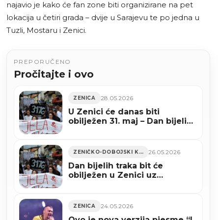
najavio je kako će fan zone biti organizirane na pet
lokacija u četiri grada – dvije u Sarajevu te po jedna u
Tuzli, Mostaru i Zenici.
PREPORUČENO
Pročitajte i ovo
28.05.2026
ZENICA
U Zenici će danas biti
obilježen 31. maj – Dan bijelih
traka
26.05.2026
ZENIČKO-DOBOJSKI KANTON
Dan bijelih traka bit će
obilježen u Zenici uz
mimohod i centralni program
na Kamenom spavaču
24.05.2026
ZENICA
Ovo je nova verzija pjesme “I