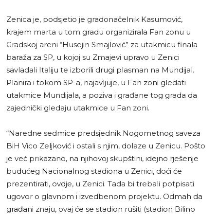
Zenica je, podsjetio je gradonačelnik Kasumović,
krajem marta u tom gradu organizirala Fan zonu u
Gradskoj areni “Husejin Smajlović” za utakmicu finala
baraža za SP, u kojoj su Zmajevi upravo u Zenici
savladali Italiju te izborili drugi plasman na Mundijal.
Planira i tokom SP-a, najavljuje, u Fan zoni gledati
utakmice Mundijala, a poziva i građane tog grada da
zajednički gledaju utakmice u Fan zoni.
“Naredne sedmice predsjednik Nogometnog saveza
BiH Vico Zeljković i ostali s njim, dolaze u Zenicu. Pošto
je već prikazano, na njihovoj skupštini, idejno rješenje
budućeg Nacionalnog stadiona u Zenici, doći će
prezentirati, ovdje, u Zenici. Tada bi trebali potpisati
ugovor o glavnom i izvedbenom projektu. Odmah da
građani znaju, ovaj će se stadion rušiti (stadion Bilino