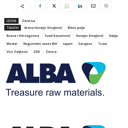
IZVOR
Zenit.ba
TAGOVI
Arena Husejin Smajlović
Bilino polje
Bosna i Hercegovina
Fuad Kasumović
Husejin Smajlović
Italija
Mostar
Nogometni savez BiH
sajam
Sarajevo
Tuzla
Vico Zeljković
ZDK
Zenica