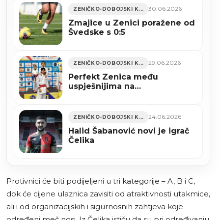
30.06.2026
ZENIČKO-DOBOJSKI KANTON
Zmajice u Zenici poražene od
Švedske s 0:5
29.06.2026
ZENIČKO-DOBOJSKI KANTON
Perfekt Zenica među
uspješnijima na
međunarodnom turniru u
Sarajevu (FOTO)
24.06.2026
ZENIČKO-DOBOJSKI KANTON
Halid Šabanović novi je igrač
Čelika
Protivnici će biti podijeljeni u tri kategorije – A, B i C,
dok će cijene ulaznica zavisiti od atraktivnosti utakmice,
ali i od organizacijskih i sigurnosnih zahtjeva koje
određeni meč nosi. Iz Čelika ističu da su pri određivanju