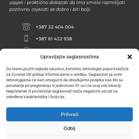
uspjeli i praktično dokazati da ima smisla razmišljati
pozitivno, osjećati se dobro i biti bolji.
+387 32 404 004
+387 61 432 938
INFO@ZENIT.BA
Upravljajte saglasnostima
HUSEINA KULENOVIĆA BR. 2 (RK
ZENIČANKA, 3. SPRAT), 72000 ZENICA
Da bismo pružili najbolje iskustvo, koristimo tehnologije poput kolačića
za čuvanje i/ili pristup informacijama o uređaju. Saglasnost sa ovim
tehnologijama će nam omogućiti da obrađujemo podatke kao što su
ponašanje pri pregledanju ili jedinstveni ID-ovi na ovoj veb lokaciji.
Nepristanak ili povlačenje saglasnosti može negativno uticati na
određene karakteristike i funkcije.
Prihvati
Odbij