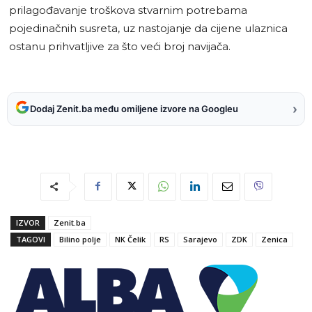
prilagođavanje troškova stvarnim potrebama
pojedinačnih susreta, uz nastojanje da cijene ulaznica
ostanu prihvatljive za što veći broj navijača.
›
Dodaj Zenit.ba među omiljene izvore na Googleu
IZVOR
Zenit.ba
TAGOVI
Bilino polje
NK Čelik
RS
Sarajevo
ZDK
Zenica