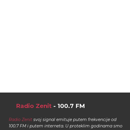
Radio Zenit
- 100.7 FM
Radio Zenit
svoj signal emituje putem frekvencije od
100.7 FM i putem interneta. U proteklim godinama smo