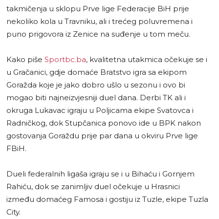
takmičenja u sklopu Prve lige Federacije BiH prije
nekoliko kola u Travniku, ali i trećeg poluvremena i
puno prigovora iz Zenice na suđenje u tom meču.
Kako piše
Sportbc.ba
, kvalitetna utakmica očekuje se i
u Gračanici, gdje domaće Bratstvo igra sa ekipom
Goražda koje je jako dobro ušlo u sezonu i ovo bi
mogao biti najneizvjesniji duel dana. Derbi TK ali i
okruga Lukavac igraju u Poljicama ekipe Svatovca i
Radničkog, dok Stupčanica ponovo ide u BPK nakon
gostovanja Goraždu prije par dana u okviru Prve lige
FBiH.
Dueli federalnih ligaša igraju se i u Bihaću i Gornjem
Rahiću, dok se zanimljiv duel očekuje u Hrasnici
između domaćeg Famosa i gostiju iz Tuzle, ekipe Tuzla
City.