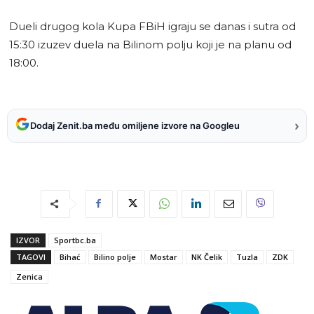
Dueli drugog kola Kupa FBiH igraju se danas i sutra od
15:30 izuzev duela na Bilinom polju koji je na planu od
18:00.
›
Dodaj Zenit.ba među omiljene izvore na Googleu
IZVOR
Sportbc.ba
TAGOVI
Bihać
Bilino polje
Mostar
NK Čelik
Tuzla
ZDK
Zenica