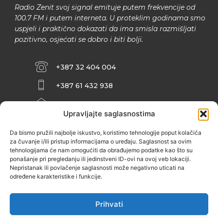
Radio Zenit svoj signal emituje putem frekvencije od
100.7 FM i putem interneta. U proteklim godinama smo
uspjeli i praktično dokazati da ima smisla razmišljati
pozitivno, osjećati se dobro i biti bolji.
+387 32 404 004
+387 61 432 938
INFO@ZENIT.BA
Upravljajte saglasnostima
HUSEINA KULENOVIĆA BR. 2 (RK
ZENIČANKA, 3. SPRAT), 72000 ZENICA
Da bismo pružili najbolje iskustvo, koristimo tehnologije poput kolačića
za čuvanje i/ili pristup informacijama o uređaju. Saglasnost sa ovim
tehnologijama će nam omogućiti da obrađujemo podatke kao što su
ponašanje pri pregledanju ili jedinstveni ID-ovi na ovoj veb lokaciji.
Nepristanak ili povlačenje saglasnosti može negativno uticati na
određene karakteristike i funkcije.
Prihvati