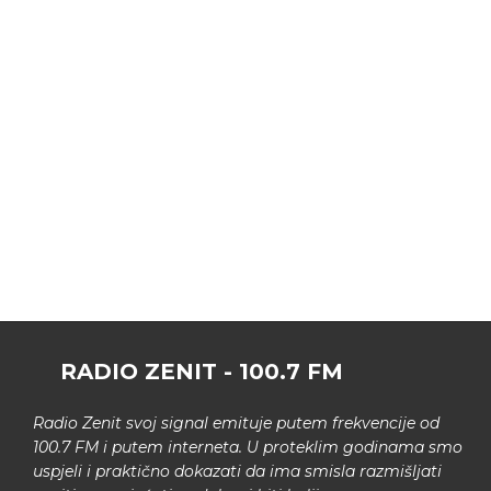
RADIO ZENIT - 100.7 FM
Radio Zenit svoj signal emituje putem frekvencije od
100.7 FM i putem interneta. U proteklim godinama smo
uspjeli i praktično dokazati da ima smisla razmišljati