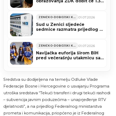
obrazovanja ZDK dobit će 1.311
studenata
01.07.2026
ZENIČKO-DOBOJSKI KANTON
Sud u Zenici sljedeće
sedmice razmatra prijedlog o
uvođenju vanredne uprave u
Novoj Željezari
01.07.2026
ZENIČKO-DOBOJSKI KANTON
Navijačka euforija širom BiH
pred večerašnju utakmicu sa
SAD
Sredstva su dodijeljena na temelju Odluke Vlade
Federacije Bosne i Hercegovine o usvajanju Programa
utroška sredstava “Tekući transferi i drugi tekući rashodi
– subvencija javnim poduzećima – unaprjeđenje RTV
djelatnosti”, a na prijedlog Federalnog ministarstva
prometa i komunikacija, priopćeno je iz Federalnog