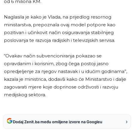
od 6 miliona KM.
Naglasila je kako je Vlada, na prijedlog resornog
ministarstva, prepoznala ovaj model potpore kao
pozitivan i učinkovit način osiguravanja stabilnijeg
poslovanja te razvoja radijskih i televizijskih servisa.
“Ovakav način subvencioniranja pokazao se
opravdanim i korisnim, zbog čega postoji jasno
opredjeljenje za njegov nastavak i u idućim godinama”,
kazala je ministrica, dodavši kako će Ministarstvo i dalje
zagovarati mjere koje doprinose održivosti i razvoju
medijskog sektora.
›
Dodaj Zenit.ba među omiljene izvore na Googleu