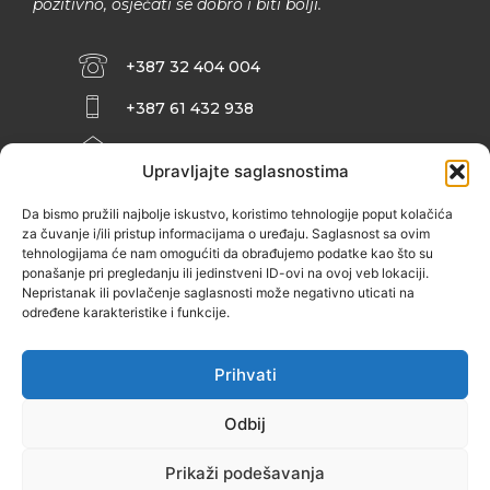
pozitivno, osjećati se dobro i biti bolji.
+387 32 404 004
+387 61 432 938
INFO@ZENIT.BA
Upravljajte saglasnostima
HUSEINA KULENOVIĆA BR. 2 (RK
ZENIČANKA, 3. SPRAT), 72000 ZENICA
Da bismo pružili najbolje iskustvo, koristimo tehnologije poput kolačića
za čuvanje i/ili pristup informacijama o uređaju. Saglasnost sa ovim
tehnologijama će nam omogućiti da obrađujemo podatke kao što su
ponašanje pri pregledanju ili jedinstveni ID-ovi na ovoj veb lokaciji.
Nepristanak ili povlačenje saglasnosti može negativno uticati na
određene karakteristike i funkcije.
Prihvati
Odbij
Prikaži podešavanja