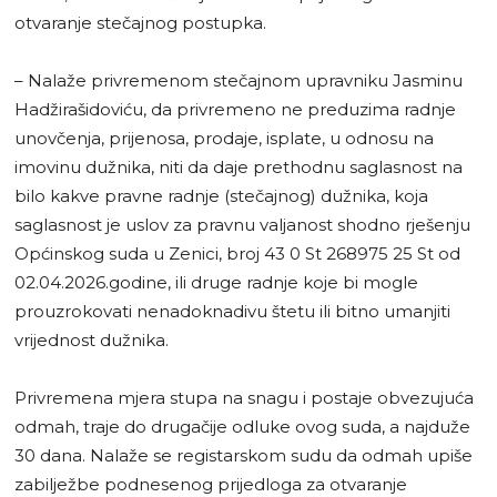
otvaranje stečajnog postupka.
– Nalaže privremenom stečajnom upravniku Jasminu
Hadžirašidoviću, da privremeno ne preduzima radnje
unovčenja, prijenosa, prodaje, isplate, u odnosu na
imovinu dužnika, niti da daje prethodnu saglasnost na
bilo kakve pravne radnje (stečajnog) dužnika, koja
saglasnost je uslov za pravnu valjanost shodno rješenju
Općinskog suda u Zenici, broj 43 0 St 268975 25 St od
02.04.2026.godine, ili druge radnje koje bi mogle
prouzrokovati nenadoknadivu štetu ili bitno umanjiti
vrijednost dužnika.
Privremena mjera stupa na snagu i postaje obvezujuća
odmah, traje do drugačije odluke ovog suda, a najduže
30 dana. Nalaže se registarskom sudu da odmah upiše
zabilježbe podnesenog prijedloga za otvaranje