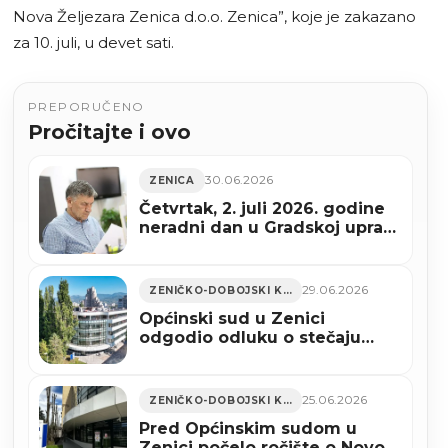
Nova Željezara Zenica d.o.o. Zenica”, koje je zakazano
za 10. juli, u devet sati.
PREPORUČENO
Pročitajte i ovo
30.06.2026
ZENICA
Četvrtak, 2. juli 2026. godine
neradni dan u Gradskoj upravi
Grada Zenica
29.06.2026
ZENIČKO-DOBOJSKI KANTON
Općinski sud u Zenici
odgodio odluku o stečaju
Nove Željezare Zenica
25.06.2026
ZENIČKO-DOBOJSKI KANTON
Pred Općinskim sudom u
Zenici počelo ročište o Novoj