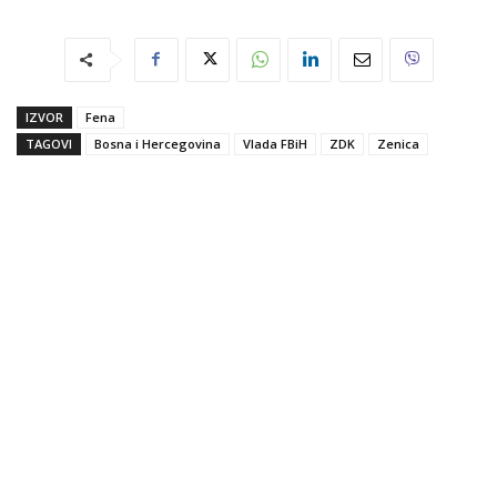
IZVOR
Fena
TAGOVI
Bosna i Hercegovina
Vlada FBiH
ZDK
Zenica