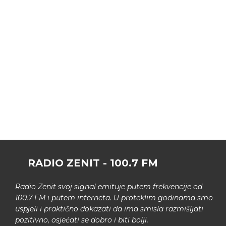
RADIO ZENIT - 100.7 FM
Radio Zenit svoj signal emituje putem frekvencije od
100.7 FM i putem interneta. U proteklim godinama smo
uspjeli i praktično dokazati da ima smisla razmišljati
pozitivno, osjećati se dobro i biti bolji.