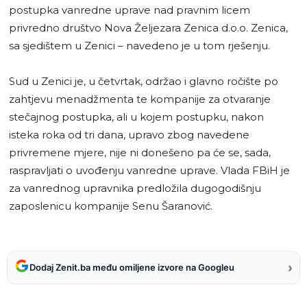
postupka vanredne uprave nad pravnim licem
privredno društvo Nova Željezara Zenica d.o.o. Zenica,
sa sjedištem u Zenici – navedeno je u tom rješenju.
Sud u Zenici je, u četvrtak, održao i glavno ročište po
zahtjevu menadžmenta te kompanije za otvaranje
stečajnog postupka, ali u kojem postupku, nakon
isteka roka od tri dana, upravo zbog navedene
privremene mjere, nije ni donešeno pa će se, sada,
raspravljati o uvođenju vanredne uprave. Vlada FBiH je
za vanrednog upravnika predložila dugogodišnju
zaposlenicu kompanije Senu Šaranović.
›
Dodaj Zenit.ba među omiljene izvore na Googleu