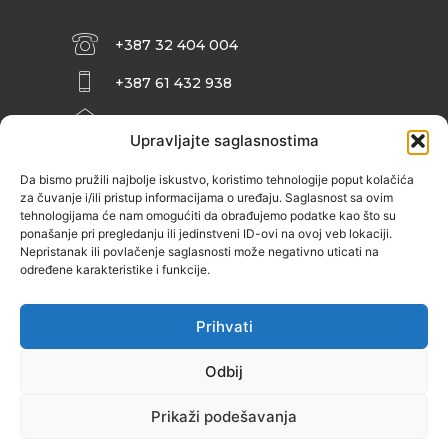
+387 32 404 004
+387 61 432 938
INFO@ZENIT.BA
Upravljajte saglasnostima
HUSEINA KULENOVIĆA BR. 2 (RK
ZENIČANKA, 3. SPRAT), 72000 ZENICA
Da bismo pružili najbolje iskustvo, koristimo tehnologije poput kolačića
za čuvanje i/ili pristup informacijama o uređaju. Saglasnost sa ovim
tehnologijama će nam omogućiti da obrađujemo podatke kao što su
ponašanje pri pregledanju ili jedinstveni ID-ovi na ovoj veb lokaciji.
Nepristanak ili povlačenje saglasnosti može negativno uticati na
određene karakteristike i funkcije.
Prihvati
Odbij
Prikaži podešavanja