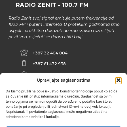
RADIO ZENIT - 100.7 FM
Radio Zenit svoj signal emituje putem frekvencije od
100.7 FM i putem interneta. U proteklim godinama smo
uspjeli i praktično dokazati da ima smisla razmišljati
pozitivno, osjećati se dobro i biti bolji.
+387 32 404 004
+387 61 432 938
INFO@ZENIT.BA
Upravljajte saglasnostima
HUSEINA KULENOVIĆA BR. 2 (RK
ZENIČANKA, 3. SPRAT), 72000 ZENICA
Da bismo pružili najbolje iskustvo, koristimo tehnologije poput kolačića
za čuvanje i/ili pristup informacijama o uređaju. Saglasnost sa ovim
tehnologijama će nam omogućiti da obrađujemo podatke kao što su
ponašanje pri pregledanju ili jedinstveni ID-ovi na ovoj veb lokaciji.
Nepristanak ili povlačenje saglasnosti može negativno uticati na
određene karakteristike i funkcije.