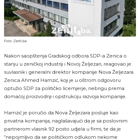
Foto: Zenit.ba
Nakon saopštenja Gradskog odbora SDP-a Zenica o
stanju u zeničkoj industriji i Novoj Željezari, reagovao je
suvlasnik i generalni direktor kompanije Nova Željezara
Zenica Ahmed Hamzić, koji je u oštrom odgovoru
optužio SDP za političko licemjerje, nebrigu prema
domaćoj proizvodnji i opstrukciju razvoja kompanije.
Hamzić je poručio da Nova Željezara posluje kao
privatna kompanija, naglašavajući da je sa poslovnim
partnerom vlasnik 92 posto udjela u firmi, te da je
“nepojmljivo da se političkom odlukom nekome