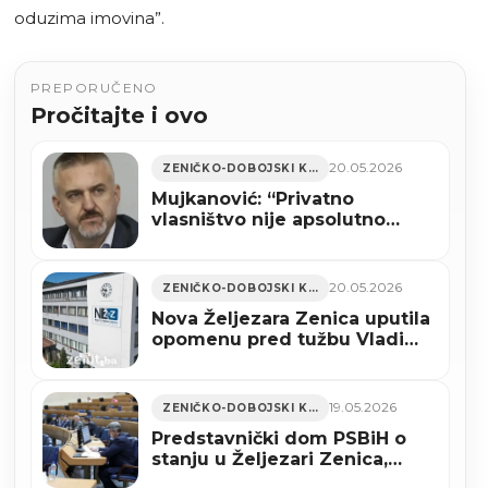
oduzima imovina”.
PREPORUČENO
Pročitajte i ovo
20.05.2026
ZENIČKO-DOBOJSKI KANTON
Mujkanović: “Privatno
vlasništvo nije apsolutno
pravo kada strada javni
interes”
20.05.2026
ZENIČKO-DOBOJSKI KANTON
Nova Željezara Zenica uputila
opomenu pred tužbu Vladi
Federacije BiH
19.05.2026
ZENIČKO-DOBOJSKI KANTON
Predstavnički dom PSBiH o
stanju u Željezari Zenica,
istaknuto da se urušava