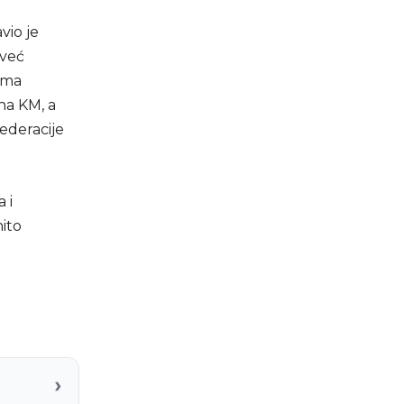
vio je
 već
ema
na KM, a
ederacije
 i
nito
›