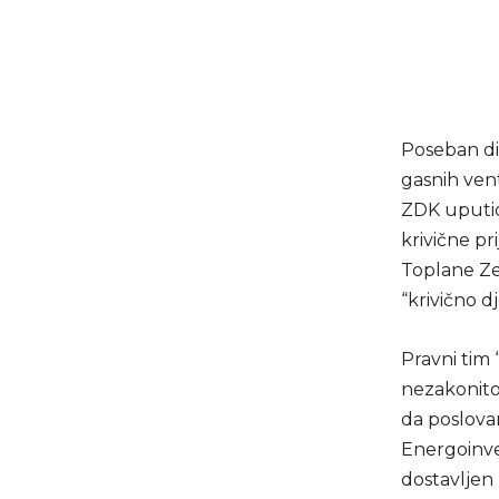
Poseban di
gasnih ven
ZDK uputio
krivične pr
Toplane Ze
“krivično d
Pravni tim 
nezakonito
da poslovan
Energoinve
dostavljen