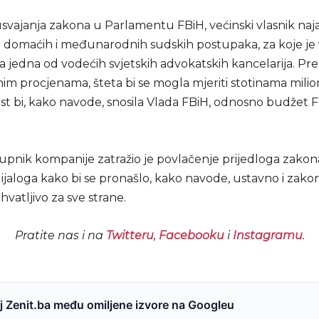
svajanja zakona u Parlamentu FBiH, većinski vlasnik naja
 domaćih i međunarodnih sudskih postupaka, za koje je
 jedna od vodećih svjetskih advokatskih kancelarija. Pr
im procjenama, šteta bi se mogla mjeriti stotinama milio
t bi, kako navode, snosila Vlada FBiH, odnosno budžet F
upnik kompanije zatražio je povlačenje prijedloga zakona
ijaloga kako bi se pronašlo, kako navode, ustavno i zako
ihvatljivo za sve strane.
Pratite nas i na
Twitteru
,
Facebooku
i
Instagramu
.
 Zenit.ba među omiljene izvore na Googleu