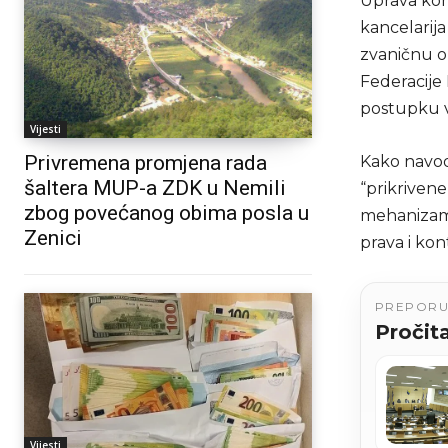
Uprava kom
kancelarija
zvaničnu o
Federacije
postupku v
Vijesti
Privremena promjena rada
Kako navod
šaltera MUP-a ZDK u Nemili
“prikrivene
zbog povećanog obima posla u
mehanizam 
Zenici
prava i ko
PREPOR
Pročita
Vijesti