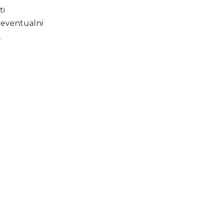
ti
i eventualni
.