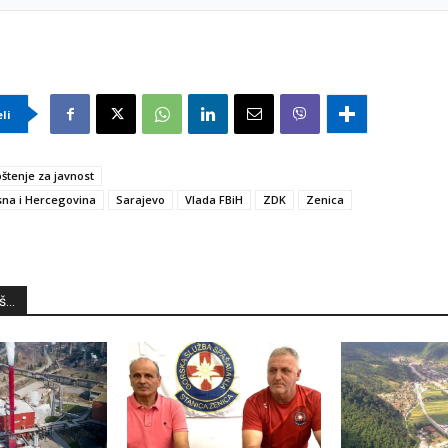
eli
štenje za javnost
na i Hercegovina
Sarajevo
Vlada FBiH
ZDK
Zenica
...