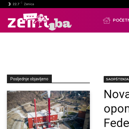
C
22.7
Zenica
POČET
Posljednje objavljeno
SAOPŠTENJA
Nova
opom
Fede