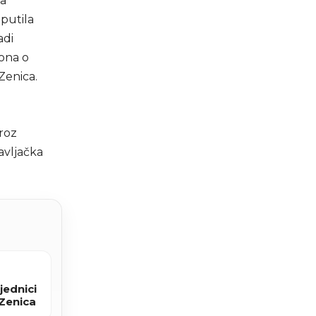
ka
uputila
adi
kona o
Zenica.
j
kroz
avljačka
jednici
 Zenica