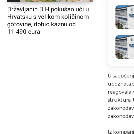
Državljanin BiH pokušao ući u
Hrvatsku s velikom količinom
gotovine, dobio kaznu od
11.490 eura
U saopćenju
upoznata s
reagovala n
struktura. 
zakonodav
zakonodav
Iz kompani