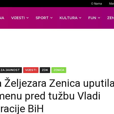
O Nama
Mar
NA
VIJESTI
SPORT
KULTURA
FUN
ZE
 ZA JAVNOST
VIJESTI
ZDK
ZENICA
 Željezara Zenica uputil
enu pred tužbu Vladi
racije BiH