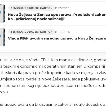
15.05.2026
ZENIČKO-DOBOJSKI KANTON
Nova Željezara Zenica upozorava: Predloženi zakon
ka „prikrivenoj nacionalizaciji“
14.05.2026
ZENIČKO-DOBOJSKI KANTON
Vlada FBiH uvodi vanrednu upravu u Novu Željezaru
 se ističe da je Vlada FBiH, kao manjinski dioničar, godin
a teškim ekonomskim i operativnim stanjem u kompaniji, a
iti iskoristila pravo preče kupovine kada se mijenjala vla
Umjesto toga, tvrde iz Nove Željezare, sada pokušava uve
ni mehanizam koji nije poznat domaćem ni međunaro
stvu.
je upozoravaju da bi usvajanje zakona moglo dovesti do