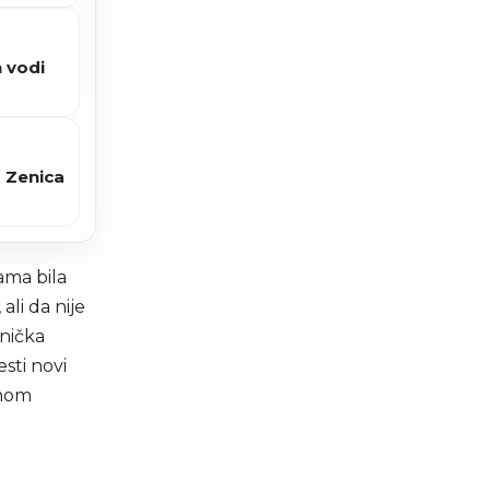
 vodi
 Zenica
ama bila
li da nije
snička
sti novi
dnom