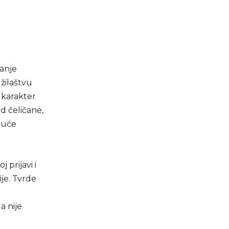
ranje
žilaštvu
 karakter
ad čeličane,
guće
 prijavi i
je. Tvrde
a nije