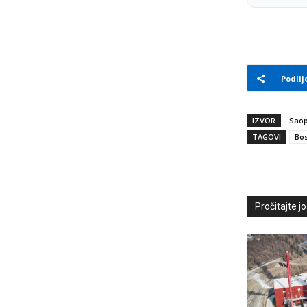
Podlij
IZVOR
Saop
TAGOVI
Bos
Pročitajte još