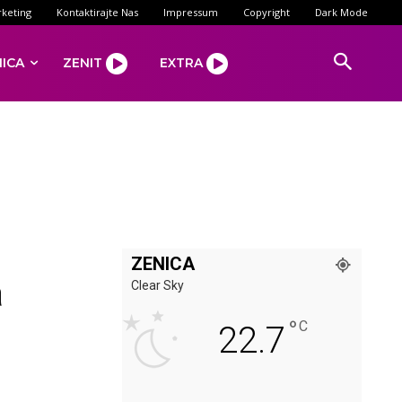
keting
Kontaktirajte Nas
Impressum
Copyright
Dark Mode
NICA
ZENIT
EXTRA
ZENICA
a
Clear Sky
°
C
22.7