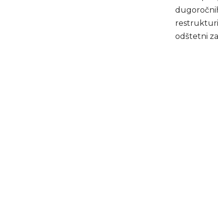
dugoročnih
restrukturi
odštetni za