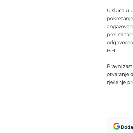
U slučaju u
pokretanje
angažovana
preliminarn
odgovornos
BiH.
Pravni zast
otvaranje d
rješenje pr
Dodaj