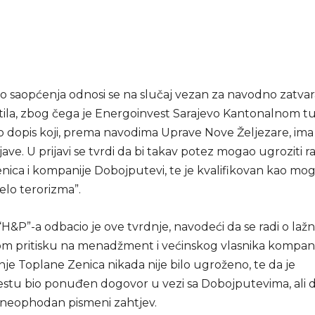
o saopćenja odnosi se na slučaj vezan za navodno zatva
tila, zbog čega je Energoinvest Sarajevo Kantonalnom tu
 dopis koji, prema navodima Uprave Nove Željezare, ima
ijave. U prijavi se tvrdi da bi takav potez mogao ugroziti r
nica i kompanije Dobojputevi, te je kvalifikovan kao mo
jelo terorizma”.
“H&P”-a odbacio je ove tvrdnje, navodeći da se radi o lažnoj
m pritisku na menadžment i većinskog vlasnika kompani
je Toplane Zenica nikada nije bilo ugroženo, te da je
stu bio ponuđen dogovor u vezi sa Dobojputevima, ali d
 neophodan pismeni zahtjev.