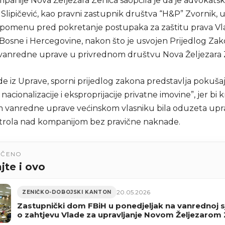
panije Nova Željezara Zenica saopćila je da je advokats
 Slipičević, kao pravni zastupnik društva “H&P” Zvornik, 
pomenu pred pokretanje postupaka za zaštitu prava Vl
 Bosne i Hercegovine, nakon što je usvojen Prijedlog Za
anredne uprave u privrednom društvu Nova Željezara 
e iz Uprave, sporni prijedlog zakona predstavlja pokuša
 nacionalizacije i eksproprijacije privatne imovine”, jer bi 
vanredne uprave većinskom vlasniku bila oduzeta upr
ntrola nad kompanijom bez pravične naknade.
UČENO
jte i ovo
20.05.2026
ZENIČKO-DOBOJSKI KANTON
Zastupnički dom FBiH u ponedjeljak na vanrednoj s
o zahtjevu Vlade za upravljanje Novom Željezarom