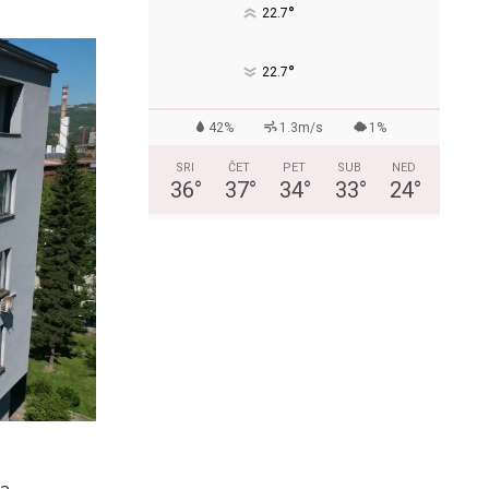
°
22.7
°
22.7
42%
1.3m/s
1%
SRI
ČET
PET
SUB
NED
36
°
37
°
34
°
33
°
24
°