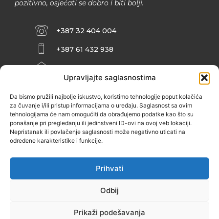
pozitivno, osjećati se dobro i biti bolji.
+387 32 404 004
+387 61 432 938
INFO@ZENIT.BA
Upravljajte saglasnostima
HUSEINA KULENOVIĆA BR. 2 (RK
ZENIČANKA, 3. SPRAT), 72000 ZENICA
Da bismo pružili najbolje iskustvo, koristimo tehnologije poput kolačića
za čuvanje i/ili pristup informacijama o uređaju. Saglasnost sa ovim
tehnologijama će nam omogućiti da obrađujemo podatke kao što su
ponašanje pri pregledanju ili jedinstveni ID-ovi na ovoj veb lokaciji.
Nepristanak ili povlačenje saglasnosti može negativno uticati na
određene karakteristike i funkcije.
Prihvati
Odbij
Prikaži podešavanja