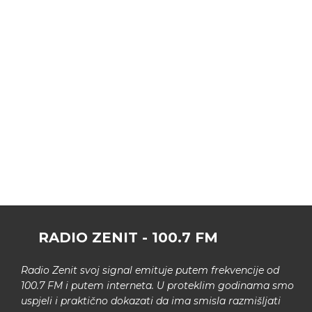
RADIO ZENIT - 100.7 FM
Radio Zenit svoj signal emituje putem frekvencije od
100.7 FM i putem interneta. U proteklim godinama smo
uspjeli i praktično dokazati da ima smisla razmišljati