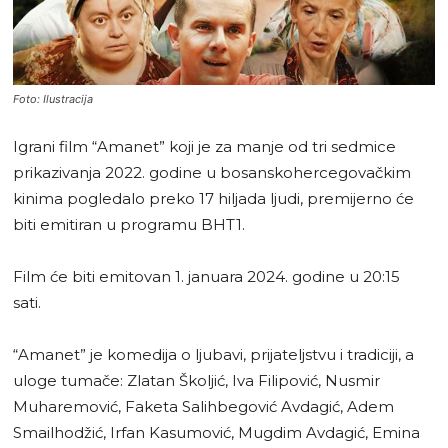
Foto: Ilustracija
Igrani film “Amanet” koji je za manje od tri sedmice
prikazivanja 2022. godine u bosanskohercegovačkim
kinima pogledalo preko 17 hiljada ljudi, premijerno će
biti emitiran u programu BHT1.
Film će biti emitovan 1. januara 2024. godine u 20:15
sati.
“Amanet” je komedija o ljubavi, prijateljstvu i tradiciji, a
uloge tumače: Zlatan Školjić, Iva Filipović, Nusmir
Muharemović, Faketa Salihbegović Avdagić, Adem
Smailhodžić, Irfan Kasumović, Mugdim Avdagić, Emina