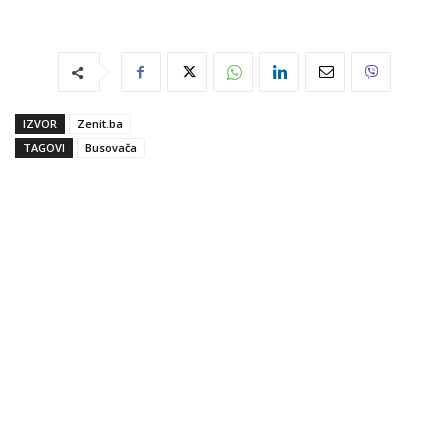
IZVOR
Zenit.ba
TAGOVI
Busovača