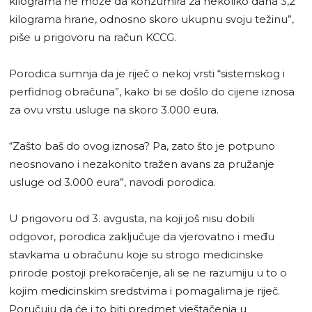
kilograma ne može da konzumira za nekoliko dana 3,2
kilograma hrane, odnosno skoro ukupnu svoju težinu”,
piše u prigovoru na račun KCCG.
Porodica sumnja da je riječ o nekoj vrsti “sistemskog i
perfidnog obračuna”, kako bi se došlo do cijene iznosa
za ovu vrstu usluge na skoro 3.000 eura.
“Zašto baš do ovog iznosa? Pa, zato što je potpuno
neosnovano i nezakonito tražen avans za pružanje
usluge od 3.000 eura”, navodi porodica.
U prigovoru od 3. avgusta, na koji još nisu dobili
odgovor, porodica zaključuje da vjerovatno i među
stavkama u obračunu koje su strogo medicinske
prirode postoji prekoračenje, ali se ne razumiju u to o
kojim medicinskim sredstvima i pomagalima je riječ.
Poručuju da će i to biti predmet vještačenja u