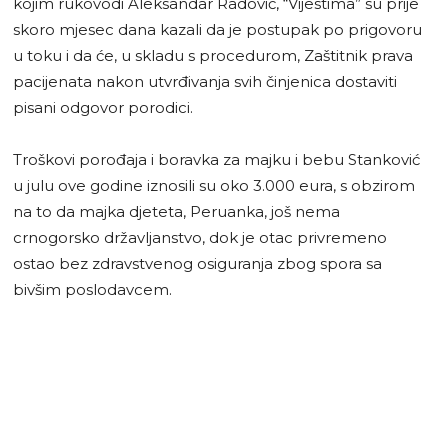
kojim rukovodi Aleksandar Radović, “Vijestima” su prije
skoro mjesec dana kazali da je postupak po prigovoru
u toku i da će, u skladu s procedurom, Zaštitnik prava
pacijenata nakon utvrđivanja svih činjenica dostaviti
pisani odgovor porodici.
Troškovi porođaja i boravka za majku i bebu Stanković
u julu ove godine iznosili su oko 3.000 eura, s obzirom
na to da majka djeteta, Peruanka, još nema
crnogorsko državljanstvo, dok je otac privremeno
ostao bez zdravstvenog osiguranja zbog spora sa
bivšim poslodavcem.