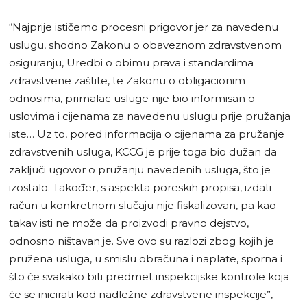
“Najprije ističemo procesni prigovor jer za navedenu
uslugu, shodno Zakonu o obaveznom zdravstvenom
osiguranju, Uredbi o obimu prava i standardima
zdravstvene zaštite, te Zakonu o obligacionim
odnosima, primalac usluge nije bio informisan o
uslovima i cijenama za navedenu uslugu prije pružanja
iste… Uz to, pored informacija o cijenama za pružanje
zdravstvenih usluga, KCCG je prije toga bio dužan da
zaključi ugovor o pružanju navedenih usluga, što je
izostalo. Također, s aspekta poreskih propisa, izdati
račun u konkretnom slučaju nije fiskalizovan, pa kao
takav isti ne može da proizvodi pravno dejstvo,
odnosno ništavan je. Sve ovo su razlozi zbog kojih je
pružena usluga, u smislu obračuna i naplate, sporna i
što će svakako biti predmet inspekcijske kontrole koja
će se inicirati kod nadležne zdravstvene inspekcije”,