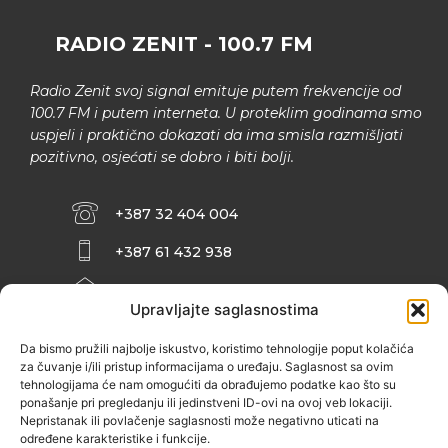
RADIO ZENIT - 100.7 FM
Radio Zenit svoj signal emituje putem frekvencije od
100.7 FM i putem interneta. U proteklim godinama smo
uspjeli i praktično dokazati da ima smisla razmišljati
pozitivno, osjećati se dobro i biti bolji.
+387 32 404 004
+387 61 432 938
INFO@ZENIT.BA
Upravljajte saglasnostima
HUSEINA KULENOVIĆA BR. 2 (RK
ZENIČANKA, 3. SPRAT), 72000 ZENICA
Da bismo pružili najbolje iskustvo, koristimo tehnologije poput kolačića
za čuvanje i/ili pristup informacijama o uređaju. Saglasnost sa ovim
tehnologijama će nam omogućiti da obrađujemo podatke kao što su
ponašanje pri pregledanju ili jedinstveni ID-ovi na ovoj veb lokaciji.
Nepristanak ili povlačenje saglasnosti može negativno uticati na
određene karakteristike i funkcije.