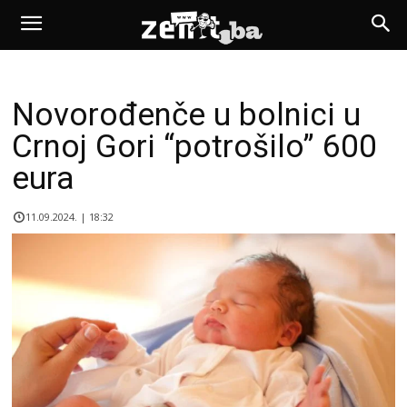
Novorođenče u bolnici u
Crnoj Gori “potrošilo” 600
eura
11.09.2024. | 18:32