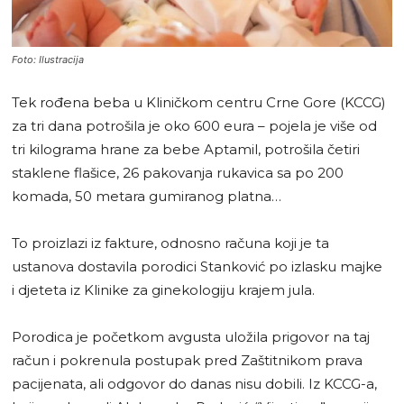
Foto: Ilustracija
Tek rođena beba u Kliničkom centru Crne Gore (KCCG)
za tri dana potrošila je oko 600 eura – pojela je više od
tri kilograma hrane za bebe Aptamil, potrošila četiri
staklene flašice, 26 pakovanja rukavica sa po 200
komada, 50 metara gumiranog platna…
To proizlazi iz fakture, odnosno računa koji je ta
ustanova dostavila porodici Stanković po izlasku majke
i djeteta iz Klinike za ginekologiju krajem jula.
Porodica je početkom avgusta uložila prigovor na taj
račun i pokrenula postupak pred Zaštitnikom prava
pacijenata, ali odgovor do danas nisu dobili. Iz KCCG-a,