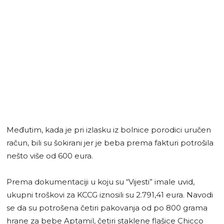
Međutim, kada je pri izlasku iz bolnice porodici uručen
račun, bili su šokirani jer je beba prema fakturi potrošila
nešto više od 600 eura.
Prema dokumentaciji u koju su “Vijesti” imale uvid,
ukupni troškovi za KCCG iznosili su 2.791,41 eura. Navodi
se da su potrošena četiri pakovanja od po 800 grama
hrane za bebe Aptamil, četiri staklene flašice Chicco