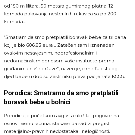
od 150 mililitara, 50 metara gumiranog platna, 12
komada pakovanja nesterilnih rukavica sa po 200
komada…
“Smatram da smo pretplatili boravak bebe za tri dana
koji je bio 606,83 eura… Zatečen sam i iznenađen
ovakvim nesavjesnim, neprofesionalnim i
nedomaćinskim odnosom vaše institucije prema
građanima naše države”, naveo je, između ostalog,
djed bebe u dopisu Zaštitniku prava pacijenata KCCG.
Porodica: Smatramo da smo pretplatili
boravak bebe u bolnici
Porodica je početkom avgusta uložila i prigovor na
osnov i visinu računa, istakavši da sadrži pregršt
materijalno-pravnih nedostataka i nelogičnosti.