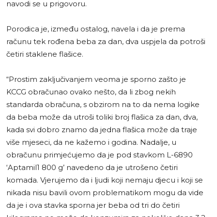
navodi se u prigovoru.
Porodica je, između ostalog, navela i da je prema
računu tek rođena beba za dan, dva uspjela da potroši
četiri staklene flašice.
“Prostim zaključivanjem veoma je sporno zašto je
KCCG obračunao ovako nešto, da li zbog nekih
standarda obračuna, s obzirom na to da nema logike
da beba može da utroši toliki broj flašica za dan, dva,
kada svi dobro znamo da jedna flašica može da traje
više mjeseci, da ne kažemo i godina. Nadalje, u
obračunu primjećujemo da je pod stavkom L-6890
‘Aptamil1 800 g’ navedeno da je utrošeno četiri
komada. Vjerujemo da i ljudi koji nemaju djecu i koji se
nikada nisu bavili ovom problematikom mogu da vide
da je i ova stavka sporna jer beba od tri do četiri