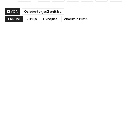
IZVOR
Oslobođenje/Zenit.ba
TAGOVI
Rusija
Ukrajina
Vladimir Putin