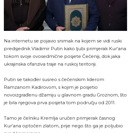
Na internetu se pojavio snimak na kojem se vidi ruski
predsjednik Vladimir Putin kako ljubi primjerak Kur‘ana
tokom svoje ovosedmične posjete Čečeniji, dok jaka
ukrajinska ofanziva traje na ruskoj teritoriji.
Putin se također susreo s čečenskim liderom
Ramzanom Kadirovom, s kojim je posjetio
novoizgrađenu džamiju u glavnom gradu Groznom, što
je bila njegova prva posjeta tom području od 2011.
Tamo je čelniku Kremlja uručen primjerak časnog
Kur‘ana optočen zlatom, prije nego što ga je poljubio