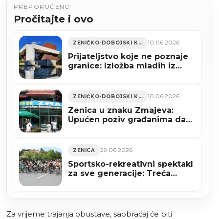
PREPORUČENO
Pročitajte i ovo
10.06.2026
ZENIČKO-DOBOJSKI KANTON
Prijateljstvo koje ne poznaje
granice: Izložba mladih iz
Zenice i Foče otvara vrata
zajedništva
10.06.2026
ZENIČKO-DOBOJSKI KANTON
Zenica u znaku Zmajeva:
Upućen poziv građanima da
grad ukrase uoči početka
Mundijala
29.06.2026
ZENICA
Sportsko-rekreativni spektakl
za sve generacije: Treća
Zenička biciklijada 5. jula u
Zenici
Za vrijeme trajanja obustave, saobraćaj će biti