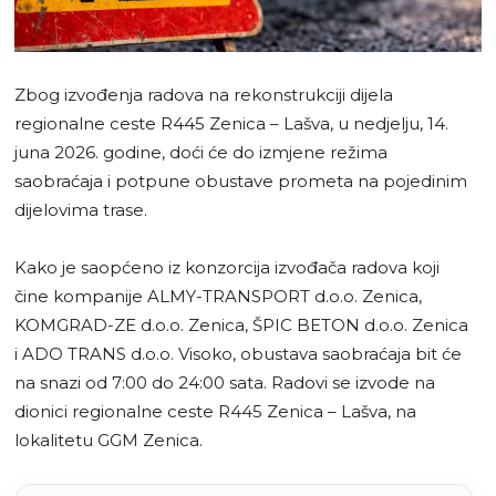
Zbog izvođenja radova na rekonstrukciji dijela
regionalne ceste R445 Zenica – Lašva, u nedjelju, 14.
juna 2026. godine, doći će do izmjene režima
saobraćaja i potpune obustave prometa na pojedinim
dijelovima trase.
Kako je saopćeno iz konzorcija izvođača radova koji
čine kompanije ALMY-TRANSPORT d.o.o. Zenica,
KOMGRAD-ZE d.o.o. Zenica, ŠPIC BETON d.o.o. Zenica
i ADO TRANS d.o.o. Visoko, obustava saobraćaja bit će
na snazi od 7:00 do 24:00 sata. Radovi se izvode na
dionici regionalne ceste R445 Zenica – Lašva, na
lokalitetu GGM Zenica.