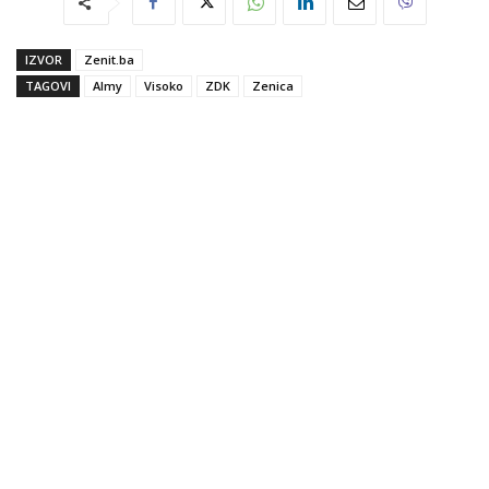
IZVOR
Zenit.ba
TAGOVI
Almy
Visoko
ZDK
Zenica