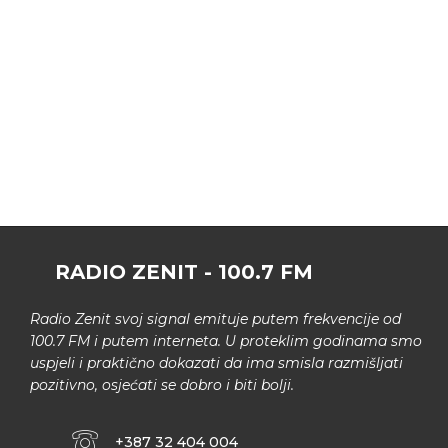
RADIO ZENIT - 100.7 FM
Radio Zenit svoj signal emituje putem frekvencije od
100.7 FM i putem interneta. U proteklim godinama smo
uspjeli i praktično dokazati da ima smisla razmišljati
pozitivno, osjećati se dobro i biti bolji.
+387 32 404 004