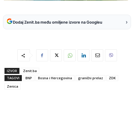
›
Dodaj Zenit.ba među omiljene izvore na Googleu
IZVOR
Zenit.ba
TAGOVI
BNP
Bosna i Hercegovina
granični prelaz
ZDK
Zenica