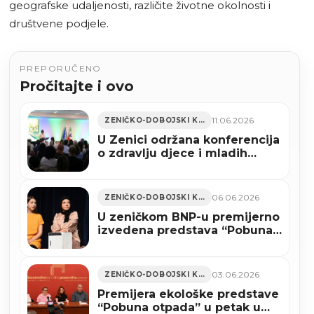
geografske udaljenosti, različite životne okolnosti i
društvene podjele.
PREPORUČENO
Pročitajte i ovo
11.06.2026
ZENIČKO-DOBOJSKI KANTON
U Zenici održana konferencija
o zdravlju djece i mladih
(FOTO)
06.06.2026
ZENIČKO-DOBOJSKI KANTON
U zeničkom BNP-u premijerno
izvedena predstava “Pobuna
otpada”
03.06.2026
ZENIČKO-DOBOJSKI KANTON
Premijera ekološke predstave
“Pobuna otpada” u petak u