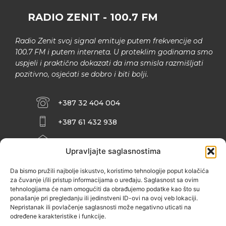
RADIO ZENIT - 100.7 FM
Radio Zenit svoj signal emituje putem frekvencije od
100.7 FM i putem interneta. U proteklim godinama smo
uspjeli i praktično dokazati da ima smisla razmišljati
pozitivno, osjećati se dobro i biti bolji.
+387 32 404 004
+387 61 432 938
INFO@ZENIT.BA
Upravljajte saglasnostima
HUSEINA KULENOVIĆA BR. 2 (RK
ZENIČANKA, 3. SPRAT), 72000 ZENICA
Da bismo pružili najbolje iskustvo, koristimo tehnologije poput kolačića
za čuvanje i/ili pristup informacijama o uređaju. Saglasnost sa ovim
tehnologijama će nam omogućiti da obrađujemo podatke kao što su
ponašanje pri pregledanju ili jedinstveni ID-ovi na ovoj veb lokaciji.
Nepristanak ili povlačenje saglasnosti može negativno uticati na
određene karakteristike i funkcije.