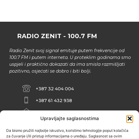
RADIO ZENIT - 100.7 FM
Radio Zenit svoj signal emituje putem frekvencije od
100.7 FM i putem interneta. U proteklim godinama smo
uspjeli i praktično dokazati da ima smisla razmišljati
pozitivno, osjećati se dobro i biti bolji.
+387 32 404 004
+387 61 432 938
INFO@ZENIT.BA
Upravljajte saglasnostima
HUSEINA KULENOVIĆA BR. 2 (RK
ZENIČANKA, 3. SPRAT), 72000 ZENICA
Da bismo pružili najbolje iskustvo, koristimo tehnologije poput kolačića
za čuvanje i/ili pristup informacijama o uređaju. Saglasnost sa ovim