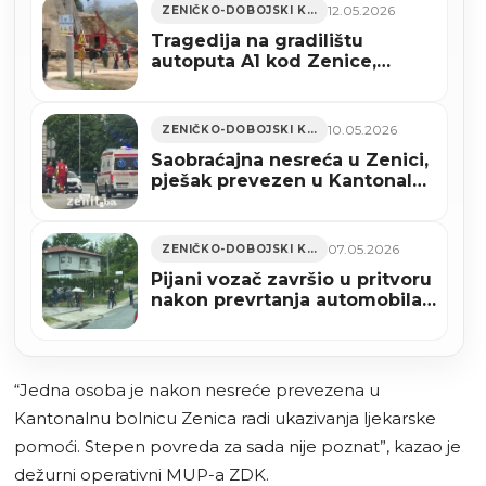
12.05.2026
ZENIČKO-DOBOJSKI KANTON
Tragedija na gradilištu
autoputa A1 kod Zenice,
kamiondžija pregazio mladog
radnika
10.05.2026
ZENIČKO-DOBOJSKI KANTON
Saobraćajna nesreća u Zenici,
pješak prevezen u Kantonalnu
bolnicu Zenica
07.05.2026
ZENIČKO-DOBOJSKI KANTON
Pijani vozač završio u pritvoru
nakon prevrtanja automobila
u zeničkom naselju Brist
“Jedna osoba je nakon nesreće prevezena u
Kantonalnu bolnicu Zenica radi ukazivanja ljekarske
pomoći. Stepen povreda za sada nije poznat”, kazao je
dežurni operativni MUP-a ZDK.