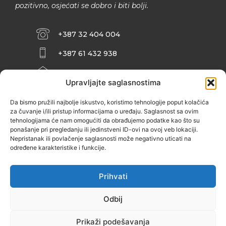
pozitivno, osjećati se dobro i biti bolji.
+387 32 404 004
+387 61 432 938
INFO@ZENIT.BA
Upravljajte saglasnostima
HUSEINA KULENOVIĆA BR. 2 (RK
ZENIČANKA, 3. SPRAT), 72000 ZENICA
Da bismo pružili najbolje iskustvo, koristimo tehnologije poput kolačića
za čuvanje i/ili pristup informacijama o uređaju. Saglasnost sa ovim
tehnologijama će nam omogućiti da obrađujemo podatke kao što su
ponašanje pri pregledanju ili jedinstveni ID-ovi na ovoj veb lokaciji.
Nepristanak ili povlačenje saglasnosti može negativno uticati na
određene karakteristike i funkcije.
Prihvati
Odbij
Prikaži podešavanja