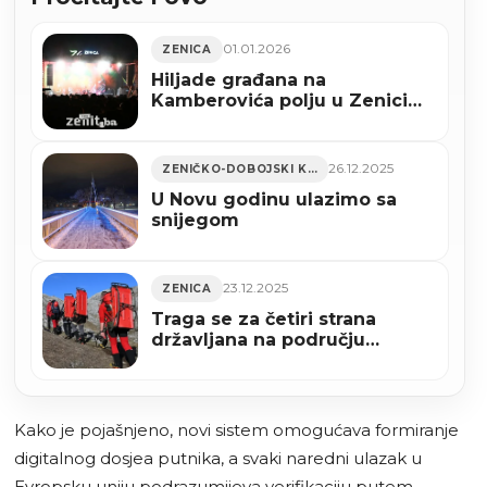
01.01.2026
ZENICA
Hiljade građana na
Kamberovića polju u Zenici
dočekale Novu godinu (FOTO)
26.12.2025
ZENIČKO-DOBOJSKI KANTON
U Novu godinu ulazimo sa
snijegom
23.12.2025
ZENICA
Traga se za četiri strana
državljana na području
Blatnice između Teslića i
Zenice
Kako je pojašnjeno, novi sistem omogućava formiranje
digitalnog dosjea putnika, a svaki naredni ulazak u
Evropsku uniju podrazumijeva verifikaciju putem