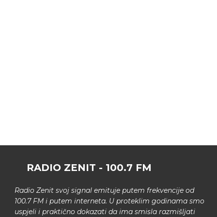
RADIO ZENIT - 100.7 FM
Radio Zenit svoj signal emituje putem frekvencije od
100.7 FM i putem interneta. U proteklim godinama smo
uspjeli i praktično dokazati da ima smisla razmišljati