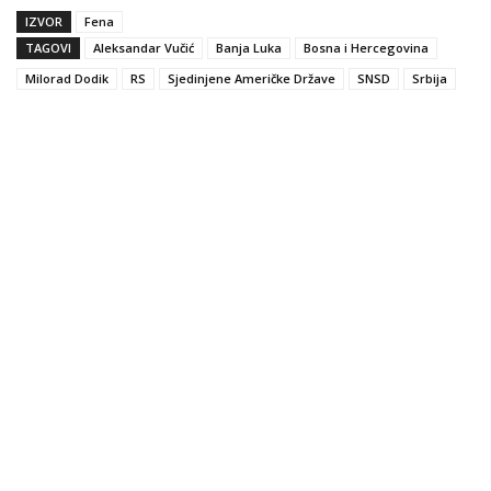
IZVOR
Fena
TAGOVI
Aleksandar Vučić
Banja Luka
Bosna i Hercegovina
Milorad Dodik
RS
Sjedinjene Američke Države
SNSD
Srbija