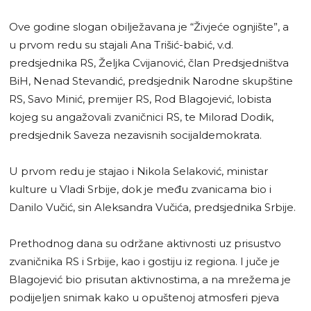
Ove godine slogan obilježavana je “Živjeće ognjište”, a
u prvom redu su stajali Ana Trišić-babić, v.d.
predsjednika RS, Željka Cvijanović, član Predsjedništva
BiH, Nenad Stevandić, predsjednik Narodne skupštine
RS, Savo Minić, premijer RS, Rod Blagojević, lobista
kojeg su angažovali zvaničnici RS, te Milorad Dodik,
predsjednik Saveza nezavisnih socijaldemokrata.
U prvom redu je stajao i Nikola Selaković, ministar
kulture u Vladi Srbije, dok je među zvanicama bio i
Danilo Vučić, sin Aleksandra Vučića, predsjednika Srbije.
Prethodnog dana su održane aktivnosti uz prisustvo
zvaničnika RS i Srbije, kao i gostiju iz regiona. I juče je
Blagojević bio prisutan aktivnostima, a na mrežema je
podijeljen snimak kako u opuštenoj atmosferi pjeva