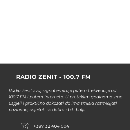
RADIO ZENIT - 100.7 FM
Radio Zenit svoj signal emituje putem frekvencije od
100.7 FM i putem interneta. U proteklim godinama smo
uspjeli i praktično dokazati da ima smisla razmišljati
pozitivno, osjećati se dobro i biti bolji.
+387 32 404 004