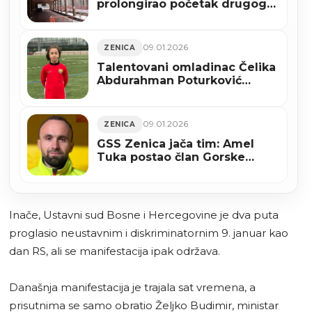
prolongirao početak drugog
polugodišta za 19. januar
09.01.2026
ZENICA
Talentovani omladinac Čelika
Abdurahman Poturković
boravio u trening kampu
Barcelone
09.01.2026
ZENICA
GSS Zenica jača tim: Amel
Tuka postao član Gorske
službe spašavanja
Inače, Ustavni sud Bosne i Hercegovine je dva puta
proglasio neustavnim i diskriminatornim 9. januar kao
dan RS, ali se manifestacija ipak održava.
Današnja manifestacija je trajala sat vremena, a
prisutnima se samo obratio Željko Budimir, ministar