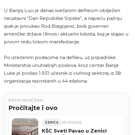
U Banjoj Luci je danas svečanim defileom obilježen
neustavni “Dan Republike Srpske”, a najveću pažnju
ipak je privukao Rod Blagojević, bivši guverner
američke države Illinois i aktuelni lobista, koji je stajao u
prvom redu tokom manifestacije.
Po izrečenim podacima na defileu, uz pripadnike
Ministarstva unutrašnjih poslova, kroz centar Banje
Luke je prošao 1.931 učesnik iz civilnog sektora, iz 38
organizacija razvrstanih u 44 ešalona.
PREPORUČENO
Pročitajte i ovo
09.01.2026
ZENICA
KŠC Sveti Pavao u Zenici