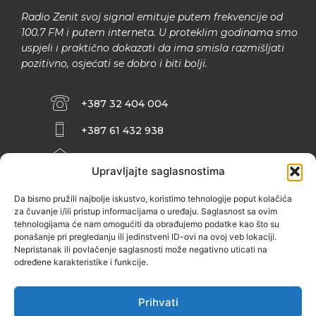
Radio Zenit svoj signal emituje putem frekvencije od
100.7 FM i putem interneta. U proteklim godinama smo
uspjeli i praktično dokazati da ima smisla razmišljati
pozitivno, osjećati se dobro i biti bolji.
+387 32 404 004
+387 61 432 938
INFO@ZENIT.BA
Upravljajte saglasnostima
HUSEINA KULENOVIĆA BR. 2 (RK
ZENIČANKA, 3. SPRAT), 72000 ZENICA
Da bismo pružili najbolje iskustvo, koristimo tehnologije poput kolačića
za čuvanje i/ili pristup informacijama o uređaju. Saglasnost sa ovim
tehnologijama će nam omogućiti da obrađujemo podatke kao što su
ponašanje pri pregledanju ili jedinstveni ID-ovi na ovoj veb lokaciji.
Nepristanak ili povlačenje saglasnosti može negativno uticati na
određene karakteristike i funkcije.
Prihvati