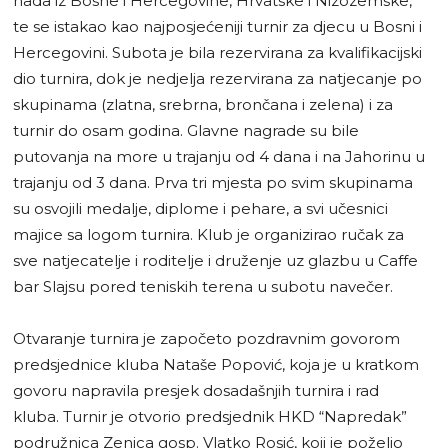
nada iz Bosne i Hercegovine, Hrvatske i Nizozemske,
te se istakao kao najposjećeniji turnir za djecu u Bosni i
Hercegovini. Subota je bila rezervirana za kvalifikacijski
dio turnira, dok je nedjelja rezervirana za natjecanje po
skupinama (zlatna, srebrna, brončana i zelena) i za
turnir do osam godina. Glavne nagrade su bile
putovanja na more u trajanju od 4 dana i na Jahorinu u
trajanju od 3 dana. Prva tri mjesta po svim skupinama
su osvojili medalje, diplome i pehare, a svi učesnici
majice sa logom turnira. Klub je organizirao ručak za
sve natjecatelje i roditelje i druženje uz glazbu u Caffe
bar Slajsu pored teniskih terena u subotu navečer.
Otvaranje turnira je započeto pozdravnim govorom
predsjednice kluba Nataše Popović, koja je u kratkom
govoru napravila presjek dosadašnjih turnira i rad
kluba. Turnir je otvorio predsjednik HKD “Napredak”
podružnica Zenica gosp. Vlatko Rosić, koji je poželio