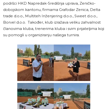
podršci HKD Napredak-Središnja uprava, Zeničko-
dobojskom kantonu, firmama Grafodar Zenica, Delta
trade d.o.o., Multiteh Inženjering d.o.o., Sweet d.o.o.,
Borvel d.o.o. Također, klub izražava veliku zahvalnost
članovima kluba, trenerima kluba i svim prijateljima koji
su pomogli u organiziranju našega turnira.