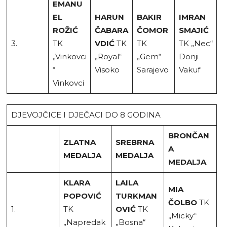
EMANU
EL
HARUN
BAKIR
IMRAN
ROŽIĆ
ČABARA
ČOMOR
SMAJIĆ
3.
TK
VDIĆ
TK
TK
TK „Nec“
„Vinkovci
„Royal“
„Gem“
Donji
“
Visoko
Sarajevo
Vakuf
Vinkovci
DJEVOJČICE I DJEČACI DO 8 GODINA
BRONČAN
ZLATNA
SREBRNA
A
MEDALJA
MEDALJA
MEDALJA
KLARA
LAILA
MIA
POPOVIĆ
TURKMAN
ČOLBO
TK
1.
TK
OVIĆ
TK
„Micky“
„Napredak
„Bosna“