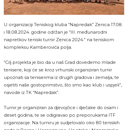
U organizaciji Teniskog kluba “Napredak” Zenica 17.08.
i 18.08.2024. godine održan je “III. međunarodni
napretkov teniski turnir Zenica 2024.” na teniskom
kompleksu Kamberovića polja.
“Cilj projekta je bio da u naš Grad dovedemo mlade
tenisere, koji će se kroz vrhunski organiziran turnir
upoznati sa teniserima iz drugih gradova i zemalja, te
osjetiti naše gostoprimstvo, što smo kao klub i uspjeli”,
navode iz TK “Napredak”.
Turnir je organiziran za djevojčice i dječake do osam i
deset godina, te se odigravao po preporukama ITF
organizacije. Na turniru je sudjelovalo oko 80 teniskih