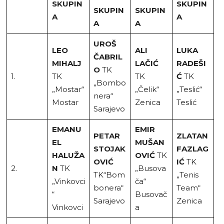
SKUPIN
SKUPIN
SKUPIN
SKUPIN
A
A
A
A
UROŠ
LEO
ALI
LUKA
ČABRIL
MIHALJ
LAČIĆ
RADEŠI
O
TK
1.
TK
TK
Ć
TK
„Bombo
„Mostar“
„Čelik“
„Teslić“
nera“
Mostar
Zenica
Teslić
Sarajevo
EMANU
EMIR
PETAR
ZLATAN
EL
MUŠAN
STOJAK
FAZLAG
HALUŽA
OVIĆ
TK
OVIĆ
IĆ
TK
2.
N
TK
„Busova
TK“Bom
„Tenis
„Vinkovci
ča“
bonera“
Team“
“
Busovač
Sarajevo
Zenica
Vinkovci
a