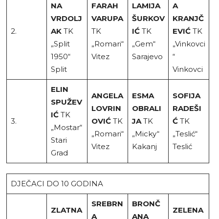
NA
FARAH
LAMIJA
A
VRDOLJ
VARUPA
ŠURKOV
KRANJČ
2.
AK
TK
TK
IĆ
TK
EVIĆ
TK
„Split
„Romari“
„Gem“
„Vinkovci
1950“
Vitez
Sarajevo
“
Split
Vinkovci
ELIN
ANGELA
ESMA
SOFIJA
SPUŽEV
LOVRIN
OBRALI
RADEŠI
IĆ
TK
3.
OVIĆ
TK
JA
TK
Ć
TK
„Mostar“
„Romari“
„Micky“
„Teslić“
Stari
Vitez
Kakanj
Teslić
Grad
DJEČACI DO 10 GODINA
SREBRN
BRONČ
ZLATNA
ZELENA
A
ANA