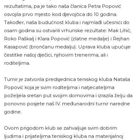
rezultatima, pa je tako naša članica Petra Popović
osvojila prvo mjesto kod djevojčica do 10 godina.
Također, naša budućnost kluba i najmlađi učesnici do
osam godina su ostvarili vrhunske rezultate: Mak Lihić,
Roko Paškalj i Klara Popović (zlatne medalje) i Rejhan
Kasapović (brončanu medalju). Uprava kluba upućuje
čestitke našoj dječici, njihovim trenerima, ali i
roditeljima.
Turnir je zatvorila predsjednica teniskog kluba Nataša
Popović koja je svim roditeljima i natjecateljima
poželjela sretan put svojim domovima i izrazila želju da
ponovno posjete naš IV. međunarodni turnir naredne
godine.
Ovom prigodom klub se zahvaljuje svim dobrim
ljudima i prijateljima teniskog kluba na materijalnoj