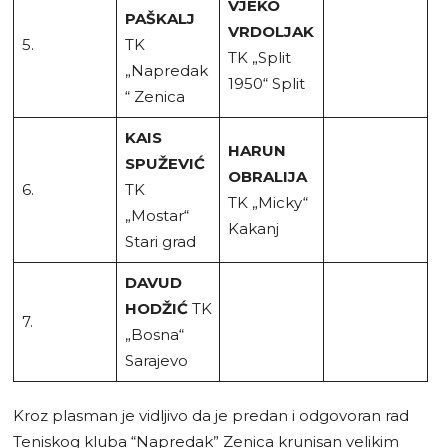
VJEKO
PAŠKALJ
VRDOLJAK
5.
TK
TK „Split
„Napredak
1950“ Split
“ Zenica
KAIS
HARUN
SPUŽEVIĆ
OBRALIJA
6.
TK
TK „Micky“
„Mostar“
Kakanj
Stari grad
DAVUD
HODŽIĆ
TK
7.
„Bosna“
Sarajevo
Kroz plasman je vidljivo da je predan i odgovoran rad
Teniskog kluba “Napredak” Zenica krunisan velikim