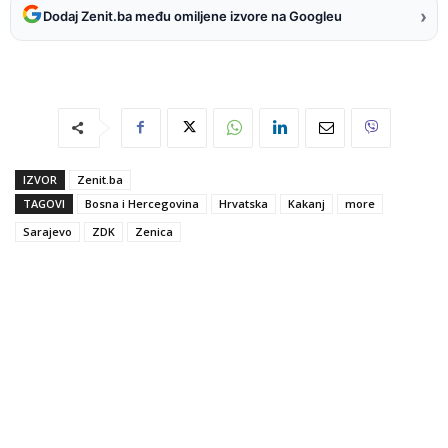
›
Dodaj Zenit.ba među omiljene izvore na Googleu
IZVOR
Zenit.ba
TAGOVI
Bosna i Hercegovina
Hrvatska
Kakanj
more
Sarajevo
ZDK
Zenica