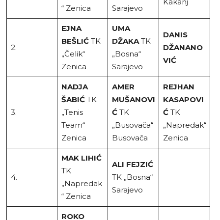
Kakanj
“ Zenica
Sarajevo
EJNA
UMA
DANIS
BEŠLIĆ
TK
DŽAKA
TK
2.
DŽANANO
„Čelik“
„Bosna“
VIĆ
Zenica
Sarajevo
NADJA
AMER
REJHAN
ŠABIĆ
TK
MUŠANOVI
KASAPOVI
3.
„Tenis
Ć
TK
Ć
TK
Team“
„Busovača“
„Napredak“
Zenica
Busovača
Zenica
MAK LIHIĆ
ALI FEJZIĆ
TK
4.
TK „Bosna“
„Napredak
Sarajevo
“ Zenica
ROKO