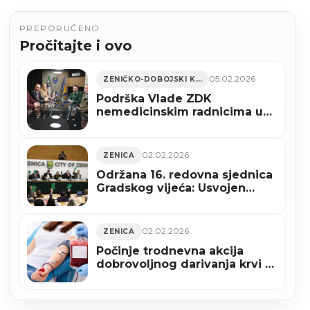
PREPORUČENO
Pročitajte i ovo
05.02.2026
ZENIČKO-DOBOJSKI KANTON
Podrška Vlade ZDK
nemedicinskim radnicima u
zdravstvu
02.02.2026
ZENICA
Održana 16. redovna sjednica
Gradskog vijeća: Usvojen
Urbanistički plan Grada Zenica
02.02.2026
ZENICA
Počinje trodnevna akcija
dobrovoljnog darivanja krvi u
Zenici