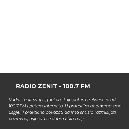
RADIO ZENIT - 100.7 FM
Radio Zenit svoj signal emituje putem frekvencije od
100.7 FM i putem interneta. U proteklim godinama smo
uspjeli i praktično dokazati da ima smisla razmišljati
pozitivno, osjećati se dobro i biti bolji.