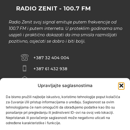
RADIO ZENIT - 100.7 FM
Radio Zenit svoj signal emituje putem frekvencije od
100.7 FM i putem interneta. U proteklim godinama smo
uspjeli i praktično dokazati da ima smisla razmišljati
pozitivno, osjećati se dobro i biti bolji.
+387 32 404 004
+387 61 432 938
INFO@ZENIT.BA
Upravljajte saglasnostima
HUSEINA KULENOVIĆA BR. 2 (RK
ZENIČANKA, 3. SPRAT), 72000 ZENICA
Da bismo pružili najbolje iskustvo, koristimo tehnologije poput kolačića
za čuvanje i/ili pristup informacijama o uređaju. Saglasnost sa ovim
tehnologijama će nam omogućiti da obrađujemo podatke kao što su
ponašanje pri pregledanju ili jedinstveni ID-ovi na ovoj veb lokaciji.
Nepristanak ili povlačenje saglasnosti može negativno uticati na
određene karakteristike i funkcije.