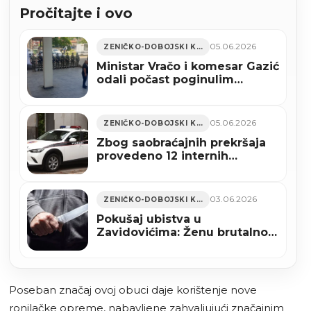
Pročitajte i ovo
05.06.2026
ZENIČKO-DOBOJSKI KANTON
Ministar Vračo i komesar Gazić
odali počast poginulim
pripadnicima Odreda policije
“Manevar” SJB Zenica
05.06.2026
ZENIČKO-DOBOJSKI KANTON
Zbog saobraćajnih prekršaja
provedeno 12 internih
postupaka protiv policijskih
službenika MUP-a ZDK
03.06.2026
ZENIČKO-DOBOJSKI KANTON
Pokušaj ubistva u
Zavidovićima: Ženu brutalno
izbo nožem, uhapšen je
Poseban značaj ovoj obuci daje korištenje nove
ronilačke opreme, nabavljene zahvaljujući značajnim