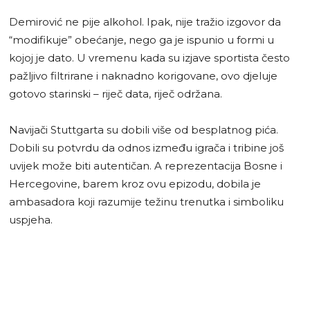
Demirović ne pije alkohol. Ipak, nije tražio izgovor da
“modifikuje” obećanje, nego ga je ispunio u formi u
kojoj je dato. U vremenu kada su izjave sportista često
pažljivo filtrirane i naknadno korigovane, ovo djeluje
gotovo starinski – riječ data, riječ održana.
Navijači Stuttgarta su dobili više od besplatnog pića.
Dobili su potvrdu da odnos između igrača i tribine još
uvijek može biti autentičan. A reprezentacija Bosne i
Hercegovine, barem kroz ovu epizodu, dobila je
ambasadora koji razumije težinu trenutka i simboliku
uspjeha.