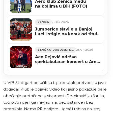
Aero klub Zenica među
najboljima u BiH (FOTO)
26.04.2026
ZENICA
Jumperice slavile u Banjoj
Luci i stigle na korak od titule
prvaka BiH (VIDEO)
25.04.2026
ZENIČKO-DOBOJSKI KANTON
Aco Pejović održao
spektakularan koncert u Areni
u Zenici (VIDEO+FOTO)
U VfB Stuttgart odlučili su taj trenutak pretvoriti u javni
događaj. Klub je objavio video koji jasno pokazuje da je
obećanje pretočeno u stvarnost: Demirović iza šanka,
toči pivo i dijeli ga navijačima, bez distance i bez
protokola. Nema PR barijere – igrač i tribina na istoj