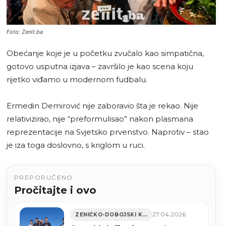
Foto: Zenit.ba
Obećanje koje je u početku zvučalo kao simpatična,
gotovo usputna izjava – završilo je kao scena koju
rijetko viđamo u modernom fudbalu.
Ermedin Demirović nije zaboravio šta je rekao. Nije
relativizirao, nije “preformulisao” nakon plasmana
reprezentacije na Svjetsko prvenstvo. Naprotiv – stao
je iza toga doslovno, s kriglom u ruci.
PREPORUČENO
Pročitajte i ovo
27.04.2026
ZENIČKO-DOBOJSKI KANTON