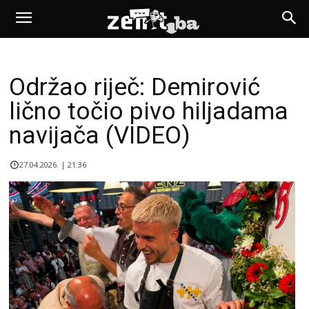
Održao riječ: Demirović
lično točio pivo hiljadama
navijača (VIDEO)
27.04.2026. | 21:36