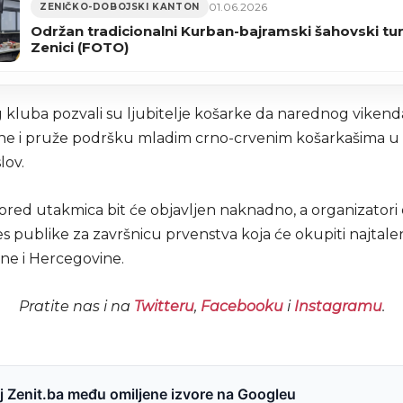
01.06.2026
ZENIČKO-DOBOJSKI KANTON
Održan tradicionalni Kurban-bajramski šahovski tur
Zenici (FOTO)
g kluba pozvali su ljubitelje košarke da narednog viken
ene i pruže podršku mladim crno-crvenim košarkašima u 
lov.
ored utakmica bit će objavljen naknadno, a organizatori
res publike za završnicu prvenstva koja će okupiti najtale
sne i Hercegovine.
Pratite nas i na
Twitteru
,
Facebooku
i
Instagramu
.
 Zenit.ba među omiljene izvore na Googleu