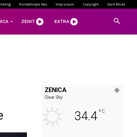
keting
Kontaktirajte Nas
Impressum
Copyright
Dark Mode
NICA
ZENIT
EXTRA
ZENICA
Clear Sky
°
e
C
34.4