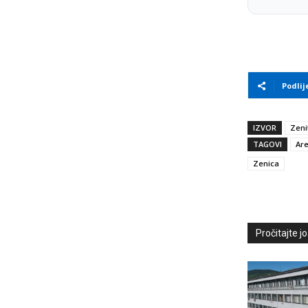
Podlij
IZVOR
Zeni
TAGOVI
Are
Zenica
Pročitajte još