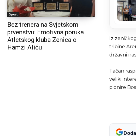
Sport
Bez trenera na Svjetskom
prvenstvu: Emotivna poruka
Iz zeničko
Atletskog kluba Zenica o
Hamzi Aliću
tribine Ar
državni nas
Tačan rasp
veliki inte
pionire Bo
Dodaj