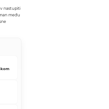
v nastupiti
lasman među
esne
nskom