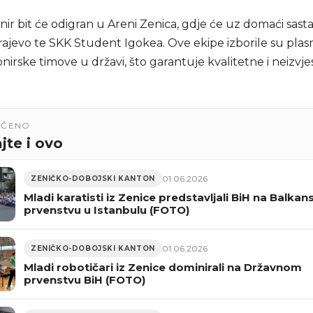
nir bit će odigran u Areni Zenica, gdje će uz domaći sasta
arajevo te SKK Student Igokea. Ove ekipe izborile su p
onirske timove u državi, što garantuje kvalitetne i neizvj
UČENO
jte i ovo
01.06.2026
ZENIČKO-DOBOJSKI KANTON
Mladi karatisti iz Zenice predstavljali BiH na Balka
prvenstvu u Istanbulu (FOTO)
01.06.2026
ZENIČKO-DOBOJSKI KANTON
Mladi robotičari iz Zenice dominirali na Državnom
prvenstvu BiH (FOTO)