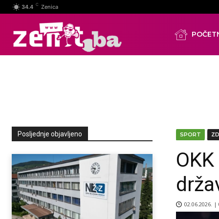
C
34.4
Zenica
POČET
Posljednje objavljeno
SPORT
Z
OKK 
drža
02.06.2026. |