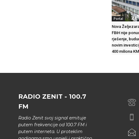
Portal
Nova Željezara
FBiH nije ponu
rješenje, budu
novim investic
400 miliona KM
RADIO ZENIT - 100.7
FM
Radio Zenit svoj signal emituje
putem frekvencije od 100.7 FM i
putem interneta. U proteklim
godinama smo uspjeli i praktično