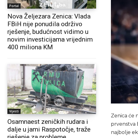
Portal
Nova Željezara Zenica: Vlada
FBiH nije ponudila održivo
rješenje, budućnost vidimo u
novim investicijama vrijednim
400 miliona KM
Vijesti
Zenica će 
Osamnaest zeničkih rudara i
prvenstva 
dalje u jami Raspotočje, traže
najbolje ek
rješenje za probleme