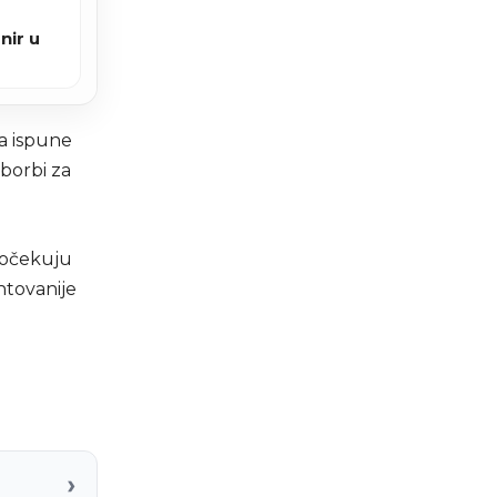
nir u
da ispune
borbi za
 očekuju
ntovanije
›