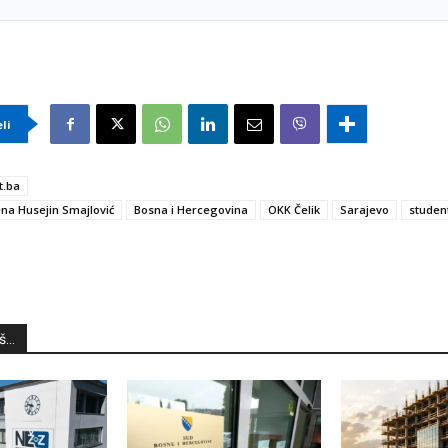
eli
t.ba
na Husejin Smajlović
Bosna i Hercegovina
OKK Čelik
Sarajevo
studen
...