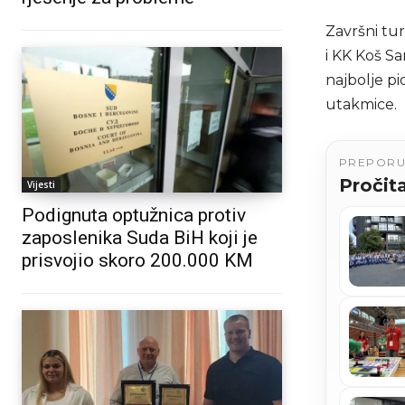
Završni tur
i KK Koš S
najbolje pi
utakmice.
PREPOR
Pročita
Vijesti
Podignuta optužnica protiv
zaposlenika Suda BiH koji je
prisvojio skoro 200.000 KM