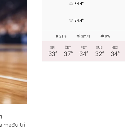
°
34.4
°
34.4
21%
3m/s
0%
SRI
ČET
PET
SUB
NED
33
°
37
°
34
°
32
°
34
°
g
ka među tri