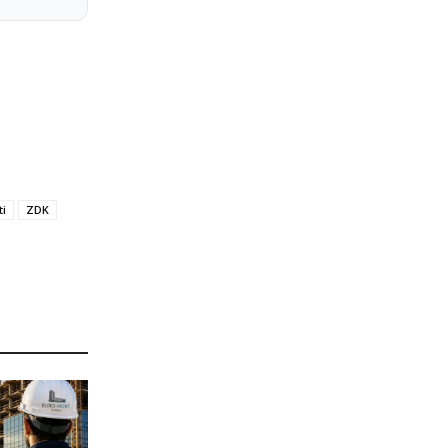
ti
ZDK