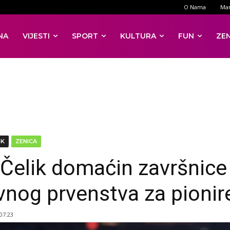
O Nama
Mar
NA
VIJESTI
SPORT
KULTURA
FUN
ZE
DK
ZENICA
Čelik domaćin završnice
vnog prvenstva za pionir
 07:23