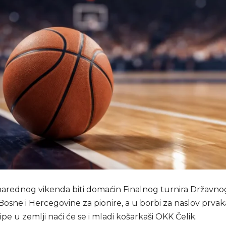
narednog vikenda biti domaćin Finalnog turnira Državno
Bosne i Hercegovine za pionire, a u borbi za naslov prva
ipe u zemlji naći će se i mladi košarkaši OKK Čelik.