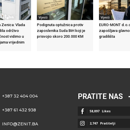
Vijesti
Vijesti
 Zenica: Vlada
Podignuta optužnica protiv
EURO-MONT d.o.o
dila održivo
zaposlenika Suda BiH koji je
zapošljava glavno
ćnost vidimo u
prisvojio skoro 200.000 KM
gradilišta
ijama vrijednim
PRATITE NAS
+387 32 404 004
+387 61 432 938
58,897
Likes
2,747
Pratitelji
INFO@ZENIT.BA