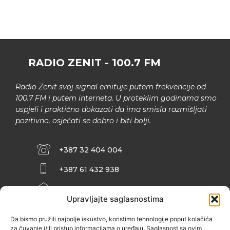
RADIO ZENIT - 100.7 FM
Radio Zenit svoj signal emituje putem frekvencije od
100.7 FM i putem interneta. U proteklim godinama smo
uspjeli i praktično dokazati da ima smisla razmišljati
pozitivno, osjećati se dobro i biti bolji.
+387 32 404 004
+387 61 432 938
INFO@ZENIT.BA
Upravljajte saglasnostima
HUSEINA KULENOVIĆA BR. 2 (RK
ZENIČANKA, 3. SPRAT), 72000 ZENICA
Da bismo pružili najbolje iskustvo, koristimo tehnologije poput kolačića
za čuvanje i/ili pristup informacijama o uređaju. Saglasnost sa ovim