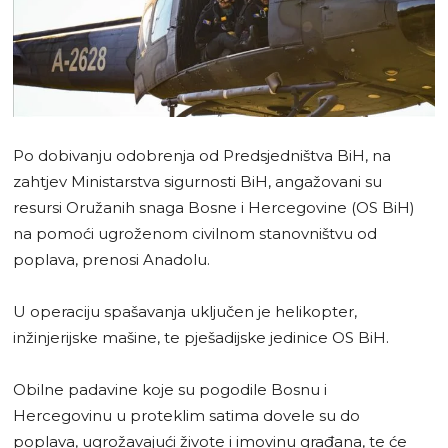
Po dobivanju odobrenja od Predsjedništva BiH, na
zahtjev Ministarstva sigurnosti BiH, angažovani su
resursi Oružanih snaga Bosne i Hercegovine (OS BiH)
na pomoći ugroženom civilnom stanovništvu od
poplava, prenosi Anadolu.
U operaciju spašavanja uključen je helikopter,
inžinjerijske mašine, te pješadijske jedinice OS BiH.
Obilne padavine koje su pogodile Bosnu i
Hercegovinu u proteklim satima dovele su do
poplava, ugrožavajući živote i imovinu građana, te će