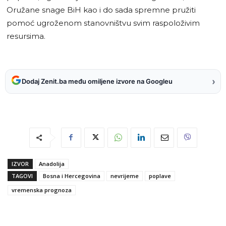
Oružane snage BiH kao i do sada spremne pružiti
pomoć ugroženom stanovništvu svim raspoloživim
resursima.
›
Dodaj Zenit.ba među omiljene izvore na Googleu
IZVOR
Anadolija
TAGOVI
Bosna i Hercegovina
nevrijeme
poplave
vremenska prognoza