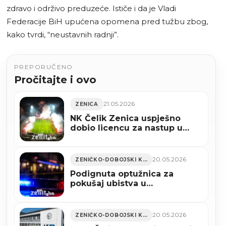
zdravo i održivo preduzeće. Ističe i da je Vladi
Federacije BiH upućena opomena pred tužbu zbog,
kako tvrdi, “neustavnih radnji”.
PREPORUČENO
Pročitajte i ovo
21.05.2026
ZENICA
NK Čelik Zenica uspješno
dobio licencu za nastup u
WWin Prvoj ligi Federacije
BiH za sezonu 2026/2027
20.05.2026
ZENIČKO-DOBOJSKI KANTON
Podignuta optužnica za
pokušaj ubistva u
ugostiteljskom objektu u
Zenici
20.05.2026
ZENIČKO-DOBOJSKI KANTON