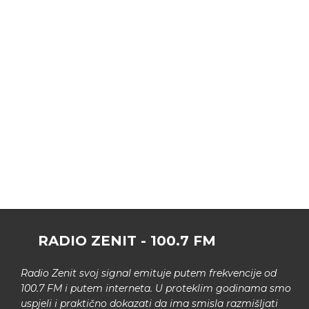
RADIO ZENIT - 100.7 FM
Radio Zenit svoj signal emituje putem frekvencije od
100.7 FM i putem interneta. U proteklim godinama smo
uspjeli i praktično dokazati da ima smisla razmišljati