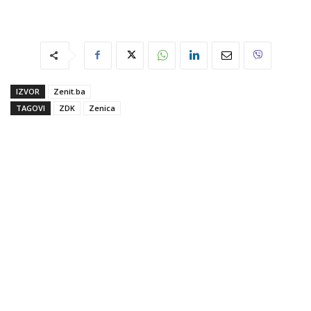
IZVOR
Zenit.ba
TAGOVI
ZDK
Zenica