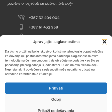
pozitivno, osjećati se dobro i biti bolji.
+387 32 404 004
+387 61 432 938
INFO@ZENIT.BA
Upravljajte saglasnostima
HUSEINA KULENOVIĆA BR. 2 (RK
ZENIČANKA, 3. SPRAT), 72000 ZENICA
Da bismo pružili najbolje iskustvo, koristimo tehnologije poput kolačića
za čuvanje i/ili pristup informacijama o uređaju. Saglasnost sa ovim
tehnologijama će nam omogućiti da obrađujemo podatke kao što su
ponašanje pri pregledanju ili jedinstveni ID-ovi na ovoj veb lokaciji.
Nepristanak ili povlačenje saglasnosti može negativno uticati na
određene karakteristike i funkcije.
Prihvati
Odbij
Prikaži podešavanja