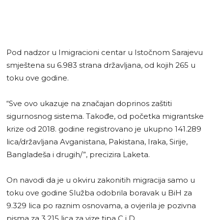
Pod nadzor u Imigracioni centar u Istočnom Sarajevu
smještena su 6.983 strana državljana, od kojih 265 u
toku ove godine.
“Sve ovo ukazuje na značajan doprinos zaštiti
sigurnosnog sistema. Takođe, od početka migrantske
krize od 2018. godine registrovano je ukupno 141.289
lica/državljana Avganistana, Pakistana, Iraka, Sirije,
Bangladeša i drugih/”, precizira Laketa.
On navodi da je u okviru zakonitih migracija samo u
toku ove godine Služba odobrila boravak u BiH za
9.329 lica po raznim osnovama, a ovjerila je pozivna
pisma za 3.215 lica za vize tipa C i D.