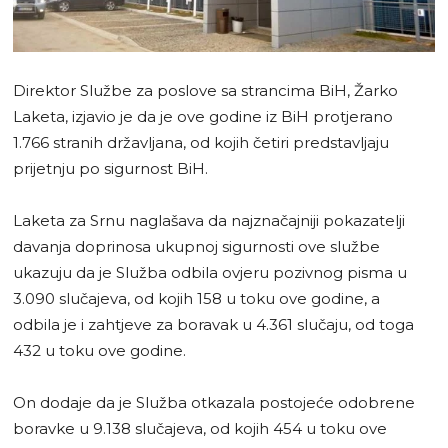
Direktor Službe za poslove sa strancima BiH, Žarko
Laketa, izjavio je da je ove godine iz BiH protjerano
1.766 stranih državljana, od kojih četiri predstavljaju
prijetnju po sigurnost BiH.
Laketa za Srnu naglašava da najznačajniji pokazatelji
davanja doprinosa ukupnoj sigurnosti ove službe
ukazuju da je Služba odbila ovjeru pozivnog pisma u
3.090 slučajeva, od kojih 158 u toku ove godine, a
odbila je i zahtjeve za boravak u 4.361 slučaju, od toga
432 u toku ove godine.
On dodaje da je Služba otkazala postojeće odobrene
boravke u 9.138 slučajeva, od kojih 454 u toku ove