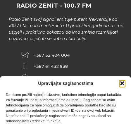
RADIO ZENIT - 100.7 FM
Radio Zenit svoj signal emituje putem frekvencije od
100.7 FM i putem interneta. U proteklim godinama smo
uspjeli i praktično dokazati da ima smisla razmišljati
pozitivno, osjećati se dobro i biti bolji.
+387 32 404 004
+387 61 432 938
INFO@ZENIT.BA
Upravljajte saglasnostima
HUSEINA KULENOVIĆA BR. 2 (RK
ZENIČANKA, 3. SPRAT), 72000 ZENICA
Da bismo pružili najbolje iskustvo, koristimo tehnologije poput kolačića
za čuvanje i/ili pristup informacijama o uređaju. Saglasnost sa ovim
tehnologijama će nam omogućiti da obrađujemo podatke kao što su
ponašanje pri pregledanju ili jedinstveni ID-ovi na ovoj veb lokaciji.
Nepristanak ili povlačenje saglasnosti može negativno uticati na
određene karakteristike i funkcije.