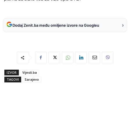
›
Dodaj Zenit.ba među omiljene izvore na Googleu
IZVOR
Vijesti.ba
TAGOVI
Sarajevo