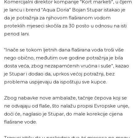
Komercijalni direktor kompanije “Kort marketi”, u čijem
je lancu i brend “Aqua Doria” Bojan Stupar istakao je
da je potražnja za njihovom flaširanom vodom
proteklih mjeseci skočila za 30 posto u odnosu na isti
period lani.
“Inače se tokom ljetnih dana flaširana voda troši više
nego obično, međutim ove godine potražnja je bila
dosta veća, zbog nezapamćenih vrućina i suše”, kazao
je Stupar i dodao da, uprkos većoj potražnji, bez
problema uspijevaju da ispoštuju sve kupce.
Zbog nabavke nove ambalaže, tačnije čepova koji se
ne odvajaju od flaše, što nalažu propisi Evropske unije,
doći će, naglasio je Stupar, do male korekcije cijena
flaširane vode.
Trgovci ističu da u posljednja dva-tri mjeseca ne mogu