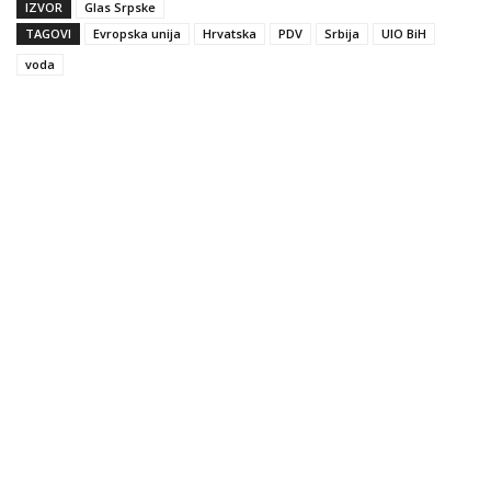
IZVOR
Glas Srpske
TAGOVI
Evropska unija
Hrvatska
PDV
Srbija
UIO BiH
voda