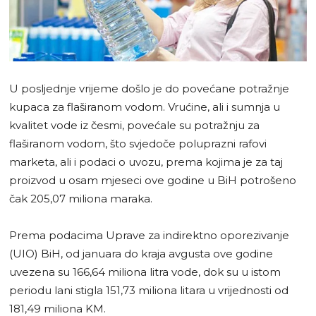
U posljednje vrijeme došlo je do povećane potražnje
kupaca za flaširanom vodom. Vrućine, ali i sumnja u
kvalitet vode iz česmi, povećale su potražnju za
flaširanom vodom, što svjedoče poluprazni rafovi
marketa, ali i podaci o uvozu, prema kojima je za taj
proizvod u osam mjeseci ove godine u BiH potrošeno
čak 205,07 miliona maraka.
Prema podacima Uprave za indirektno oporezivanje
(UIO) BiH, od januara do kraja avgusta ove godine
uvezena su 166,64 miliona litra vode, dok su u istom
periodu lani stigla 151,73 miliona litara u vrijednosti od
181,49 miliona KM.