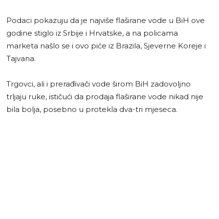
Podaci pokazuju da je najviše flaširane vode u BiH ove
godine stiglo iz Srbije i Hrvatske, a na policama
marketa našlo se i ovo piće iz Brazila, Sjeverne Koreje i
Tajvana.
Trgovci, ali i prerađivači vode širom BiH zadovoljno
trljaju ruke, ističući da prodaja flaširane vode nikad nije
bila bolja, posebno u protekla dva-tri mjeseca.