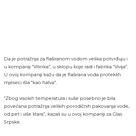
Da je potražnja za flaširanom vodom velika potvrđuju i
u kompaniji “Vitinka”, u sklopu koje radi i fabrika “Vivija”.
U ovoj kompaniji kažu da je flaširana voda proteklih
mjeseci išla “kao halva”.
“Zbog visokih temperatura i suše posebno je bila
povećana potražnja velikih porodičnih pakovanja vode,
od pet i više litara”, kazali su u ovoj kompaniji za Glas
Srpske.