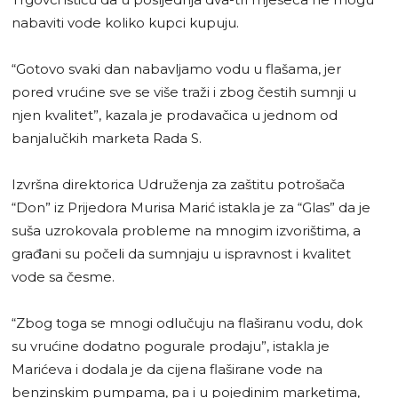
nabaviti vode koliko kupci kupuju.
“Gotovo svaki dan nabavljamo vodu u flašama, jer
pored vrućine sve se više traži i zbog čestih sumnji u
njen kvalitet”, kazala je prodavačica u jednom od
banjalučkih marketa Rada S.
Izvršna direktorica Udruženja za zaštitu potrošača
“Don” iz Prijedora Murisa Marić istakla je za “Glas” da je
suša uzrokovala probleme na mnogim izvorištima, a
građani su počeli da sumnjaju u ispravnost i kvalitet
vode sa česme.
“Zbog toga se mnogi odlučuju na flaširanu vodu, dok
su vrućine dodatno pogurale prodaju”, istakla je
Marićeva i dodala je da cijena flaširane vode na
benzinskim pumpama, pa i u pojedinim marketima,