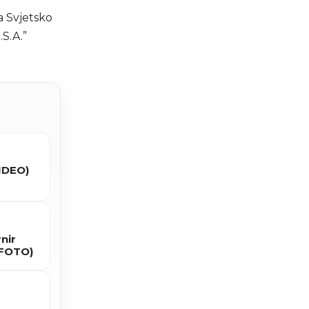
a Svjetsko
S.A.”
VIDEO)
nir
(FOTO)