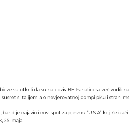
ioze su otkrili da su na poziv BH Fanaticosa već vodili na
 susret s Italijom, a o nevjerovatnoj pompi pišu i strani med
 band je najavio i novi spot za pjesmu “U.S.A” koji će izaći
, 25. maja.