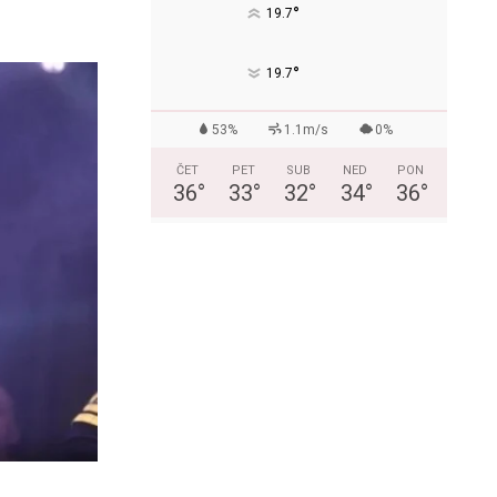
°
19.7
°
19.7
53%
1.1m/s
0%
ČET
PET
SUB
NED
PON
36
°
33
°
32
°
34
°
36
°