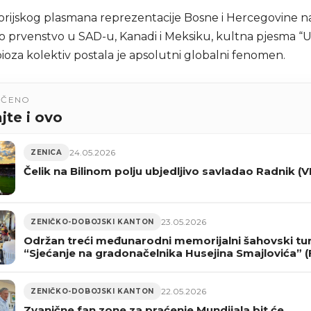
orijskog plasmana reprezentacije Bosne i Hercegovine n
prvenstvo u SAD-u, Kanadi i Meksiku, kultna pjesma “U.
oza kolektiv postala je apsolutni globalni fenomen.
UČENO
jte i ovo
24.05.2026
ZENICA
Čelik na Bilinom polju ubjedljivo savladao Radnik (
23.05.2026
ZENIČKO-DOBOJSKI KANTON
Održan treći međunarodni memorijalni šahovski tur
“Sjećanje na gradonačelnika Husejina Smajlovića” 
22.05.2026
ZENIČKO-DOBOJSKI KANTON
Zvanične fan zone za praćenje Mundijala bit će