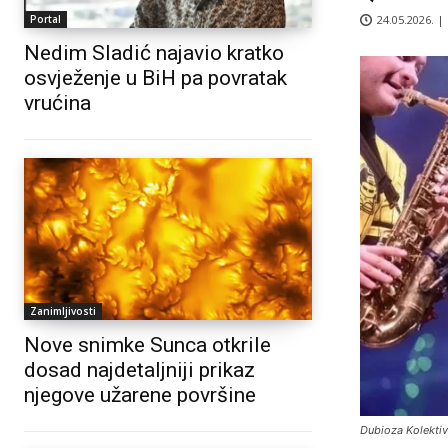
24.05.2026. |
Portal
Nedim Sladić najavio kratko
osvježenje u BiH pa povratak
vrućina
Zanimljivosti
Nove snimke Sunca otkrile
dosad najdetaljniji prikaz
njegove užarene površine
Dubioza Kolektiv