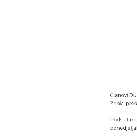
Članovi Dub
Zenici pred
Podsjetimo,
ponedjeljak