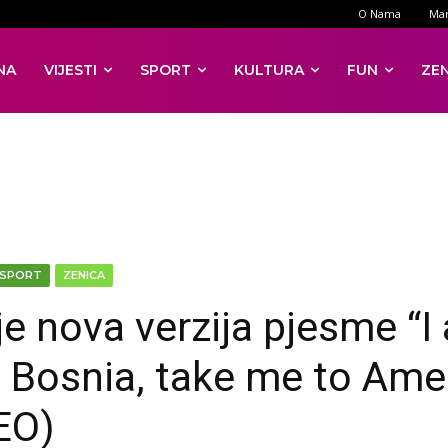
O Nama
Mar
NA
VIJESTI
SPORT
KULTURA
FUN
ZE
SPORT
ZENICA
je nova verzija pjesme “I
 Bosnia, take me to Ame
EO)