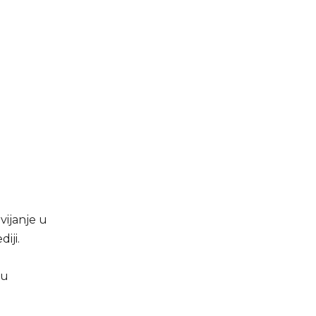
vijanje u
iji.
 u