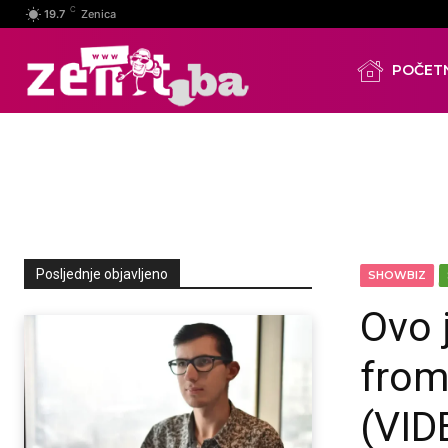
C
19.7
Zenica
POČET
Posljednje objavljeno
SHOWBIZ
Ovo 
from
(VID