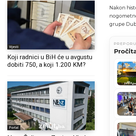
Nakon hist
nogometno 
grupe Dubi
PREPOR
Vijesti
Pročita
Koji radnici u BiH će u avgustu
dobiti 750, a koji 1.200 KM?
Portal