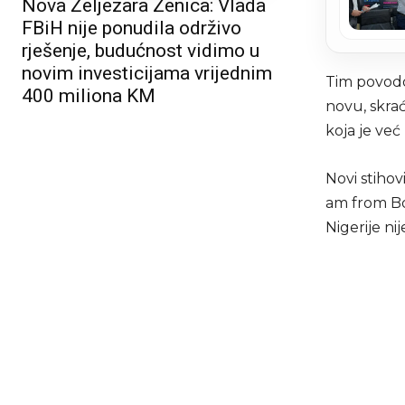
Nova Željezara Zenica: Vlada
FBiH nije ponudila održivo
rješenje, budućnost vidimo u
novim investicijama vrijednim
Tim povodo
400 miliona KM
novu, skra
koja je već 
Novi stihov
am from Bos
Nigerije nij