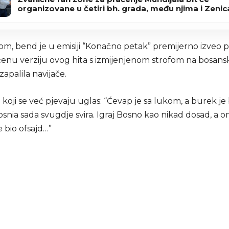
organizovane u četiri bh. grada, među njima i Zenic
m, bend je u emisiji “Konačno petak” premijerno izveo
ćenu verziju ovog hita s izmijenjenom strofom na bosan
zapalila navijače.
i koji se već pjevaju uglas: “Ćevap je sa lukom, a burek je b
nia sada svugdje svira. Igraj Bosno kao nikad dosad, a o
e bio ofsajd…”