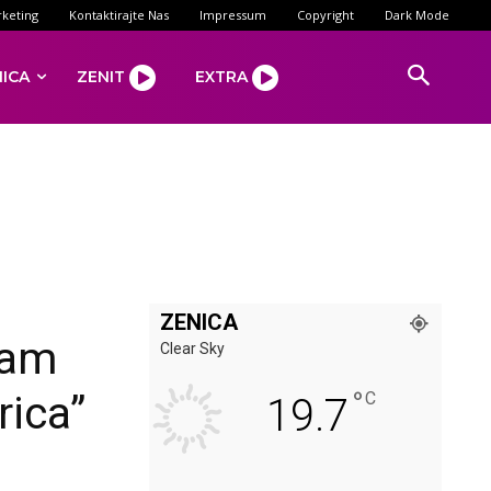
keting
Kontaktirajte Nas
Impressum
Copyright
Dark Mode
NICA
ZENIT
EXTRA
ZENICA
 am
Clear Sky
°
rica”
C
19.7