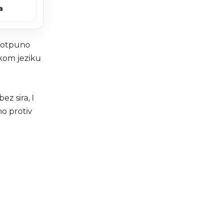
a
 potpuno
skom jeziku
ez sira, I
no protiv