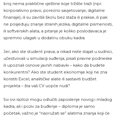
broj nema praktične vještine koje tržište traži (npr.
korporativno pravo, porezno savjetovanje, digitalne
finansije), ili su završili školu bez staža ili prakse, ili pak
ne posjeduju znanje stranih jezika, digitalne pismenosti,
ili softverskih alata, a pitanje je koliko poslodavaca je
spremno ulagati u dodatnu obuku kadra.
Jer, ako ste student prava, a nikad niste stajali u sudnici,
učestvovali u simulaciji suđenja, pisali pravne podneske
ili upoznali osnove javnih nabavki – kako da budete
konkurentni? Ako ste student ekonomije koji ne zna
koristiti Excel, analitičke alate ili sastaviti budžet
projekta – šta vaš CV uopće nudi?
Svi ovi razlozi mogu odlučiti zaposlenje novog i mladog
kadra, ali i poziv za buđenje – diploma je samo
početak, važno je “naoružati se” alatima znanja koji će