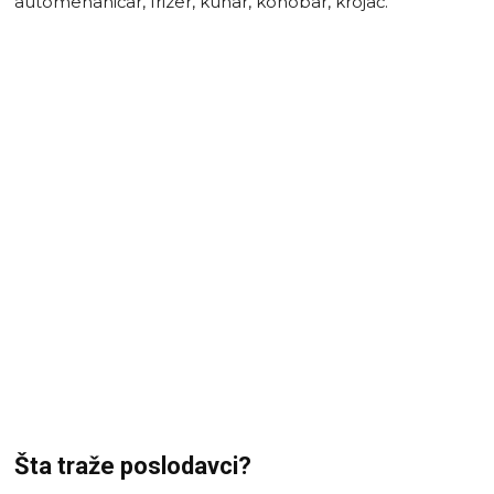
automehaničar, frizer, kuhar, konobar, krojač.
Šta traže poslodavci?