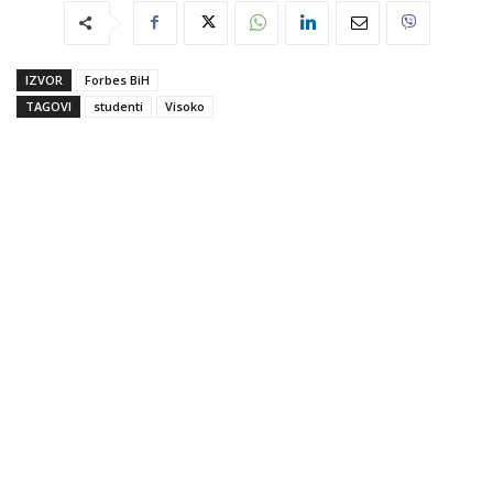
IZVOR
Forbes BiH
TAGOVI
studenti
Visoko