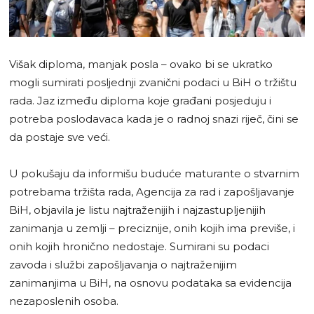
Višak diploma, manjak posla – ovako bi se ukratko
mogli sumirati posljednji zvanični podaci u BiH o tržištu
rada. Jaz između diploma koje građani posjeduju i
potreba poslodavaca kada je o radnoj snazi riječ, čini se
da postaje sve veći.
U pokušaju da informišu buduće maturante o stvarnim
potrebama tržišta rada, Agencija za rad i zapošljavanje
BiH, objavila je listu najtraženijih i najzastupljenijih
zanimanja u zemlji – preciznije, onih kojih ima previše, i
onih kojih hronično nedostaje. Sumirani su podaci
zavoda i službi zapošljavanja o najtraženijim
zanimanjima u BiH, na osnovu podataka sa evidencija
nezaposlenih osoba.