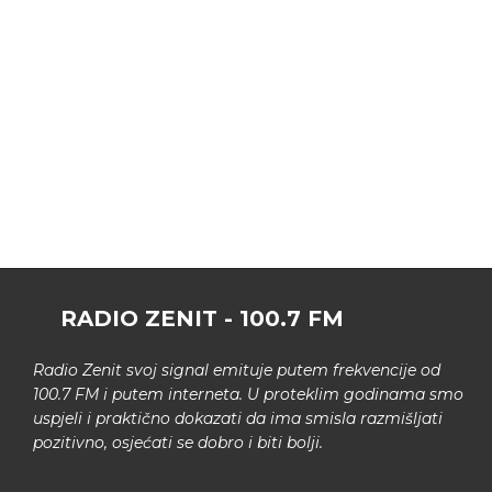
RADIO ZENIT - 100.7 FM
Radio Zenit svoj signal emituje putem frekvencije od
100.7 FM i putem interneta. U proteklim godinama smo
uspjeli i praktično dokazati da ima smisla razmišljati
pozitivno, osjećati se dobro i biti bolji.