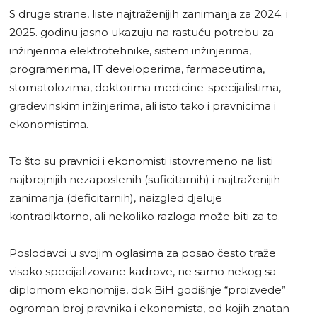
S druge strane, liste najtraženijih zanimanja za 2024. i
2025. godinu jasno ukazuju na rastuću potrebu za
inžinjerima elektrotehnike, sistem inžinjerima,
programerima, IT developerima, farmaceutima,
stomatolozima, doktorima medicine-specijalistima,
građevinskim inžinjerima, ali isto tako i pravnicima i
ekonomistima.
To što su pravnici i ekonomisti istovremeno na listi
najbrojnijih nezaposlenih (suficitarnih) i najtraženijih
zanimanja (deficitarnih), naizgled djeluje
kontradiktorno, ali nekoliko razloga može biti za to.
Poslodavci u svojim oglasima za posao često traže
visoko specijalizovane kadrove, ne samo nekog sa
diplomom ekonomije, dok BiH godišnje “proizvede”
ogroman broj pravnika i ekonomista, od kojih znatan