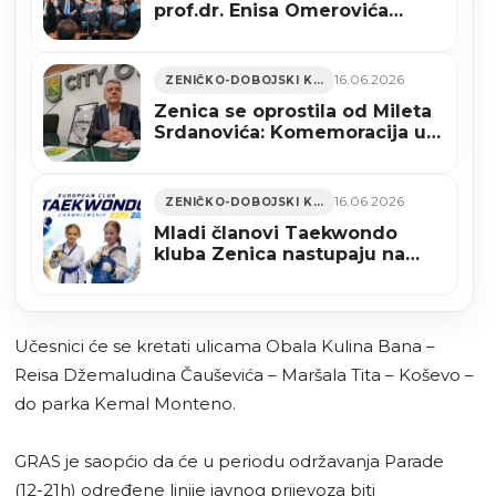
prof.dr. Enisa Omerovića
“Genocid nad Bošnjacima –
Međunarodnopravna analiza”
16.06.2026
ZENIČKO-DOBOJSKI KANTON
Zenica se oprostila od Mileta
Srdanovića: Komemoracija u
Gradskom vijeću
16.06.2026
ZENIČKO-DOBOJSKI KANTON
Mladi članovi Taekwondo
kluba Zenica nastupaju na
Evropskom klupskom
prvenstvu u Sarajevu
Učesnici će se kretati ulicama Obala Kulina Bana –
Reisa Džemaludina Čauševića – Maršala Tita – Koševo –
do parka Kemal Monteno.
GRAS je saopćio da će u periodu održavanja Parade
(12-21h) određene linije javnog prijevoza biti