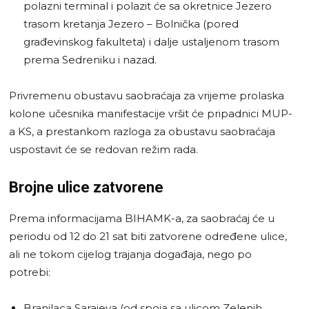
polazni terminal i polazit će sa okretnice Jezero
trasom kretanja Jezero – Bolnička (pored
građevinskog fakulteta) i dalje ustaljenom trasom
prema Sedreniku i nazad.
Privremenu obustavu saobraćaja za vrijeme prolaska
kolone učesnika manifestacije vršit će pripadnici MUP-
a KS, a prestankom razloga za obustavu saobraćaja
uspostavit će se redovan režim rada.
Brojne ulice zatvorene
Prema informacijama BIHAMK-a, za saobraćaj će u
periodu od 12 do 21 sat biti zatvorene određene ulice,
ali ne tokom cijelog trajanja događaja, nego po
potrebi:
Branilaca Sarajeva (od spoja sa ulicom Zelenih