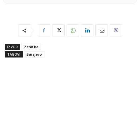
IZVOR
Zenit.ba
TAGOVI
Sarajevo