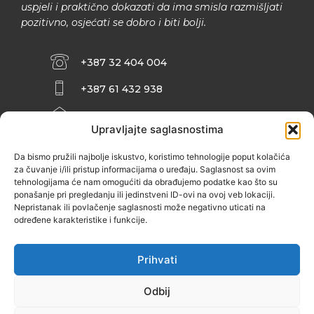
uspjeli i praktično dokazati da ima smisla razmišljati
pozitivno, osjećati se dobro i biti bolji.
+387 32 404 004
+387 61 432 938
INFO@ZENIT.BA
Upravljajte saglasnostima
HUSEINA KULENOVIĆA BR. 2 (RK
ZENIČANKA, 3. SPRAT), 72000 ZENICA
Da bismo pružili najbolje iskustvo, koristimo tehnologije poput kolačića
za čuvanje i/ili pristup informacijama o uređaju. Saglasnost sa ovim
tehnologijama će nam omogućiti da obrađujemo podatke kao što su
ponašanje pri pregledanju ili jedinstveni ID-ovi na ovoj veb lokaciji.
Nepristanak ili povlačenje saglasnosti može negativno uticati na
određene karakteristike i funkcije.
Prihvati
Odbij