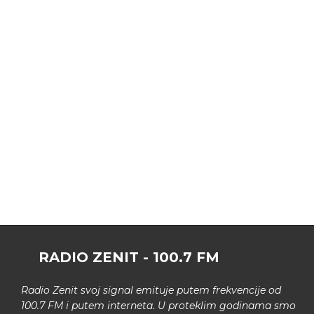
RADIO ZENIT - 100.7 FM
Radio Zenit svoj signal emituje putem frekvencije od
100.7 FM i putem interneta. U proteklim godinama smo