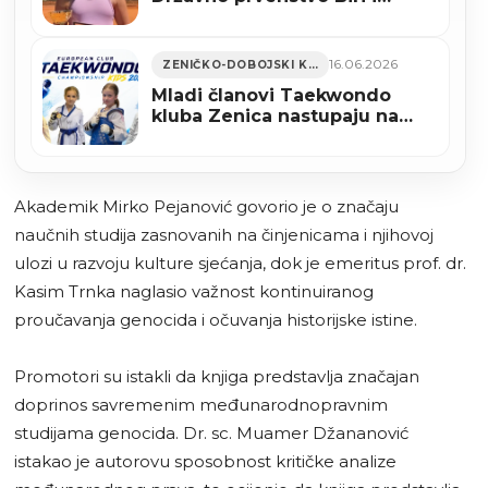
predvodi reprezentaciju na
Evropskom ekipnom
prvenstvu u Gruziji
16.06.2026
ZENIČKO-DOBOJSKI KANTON
Mladi članovi Taekwondo
kluba Zenica nastupaju na
Evropskom klupskom
prvenstvu u Sarajevu
Akademik Mirko Pejanović govorio je o značaju
naučnih studija zasnovanih na činjenicama i njihovoj
ulozi u razvoju kulture sjećanja, dok je emeritus prof. dr.
Kasim Trnka naglasio važnost kontinuiranog
proučavanja genocida i očuvanja historijske istine.
Promotori su istakli da knjiga predstavlja značajan
doprinos savremenim međunarodnopravnim
studijama genocida. Dr. sc. Muamer Džananović
istakao je autorovu sposobnost kritičke analize