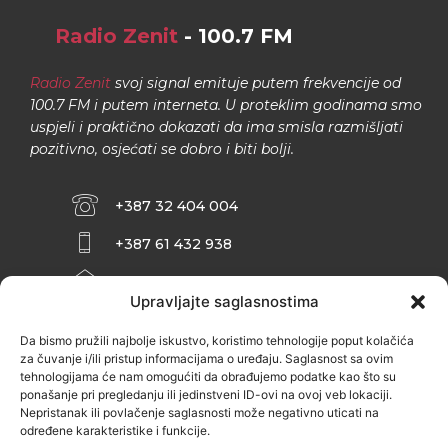
Radio Zenit
- 100.7 FM
Radio Zenit
svoj signal emituje putem frekvencije od
100.7 FM i putem interneta. U proteklim godinama smo
uspjeli i praktično dokazati da ima smisla razmišljati
pozitivno, osjećati se dobro i biti bolji.
+387 32 404 004
+387 61 432 938
INFO@ZENIT.BA
Upravljajte saglasnostima
HUSEINA KULENOVIĆA BR. 2 (RK
ZENIČANKA, 3. SPRAT), 72000 ZENICA
Da bismo pružili najbolje iskustvo, koristimo tehnologije poput kolačića
za čuvanje i/ili pristup informacijama o uređaju. Saglasnost sa ovim
tehnologijama će nam omogućiti da obrađujemo podatke kao što su
ponašanje pri pregledanju ili jedinstveni ID-ovi na ovoj veb lokaciji.
Nepristanak ili povlačenje saglasnosti može negativno uticati na
određene karakteristike i funkcije.