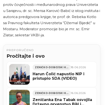
protiv čovječnosti i međunarodnog prava Univerziteta
u Sarajevu, dr. sc. Merisa Karović-Babić iz istog instituta i
autorica predgovora knjige, te prof. dr. Rebeka Kotlo
sa Pravnog fakulteta Univerziteta “Džemal Bijedić” u
Mostaru. Moderator promocije bio je mr. sc. Emir
Zlatar, sekretar VKBI-ja.
PREPORUČENO
Pročitajte i ovo
18.06.2026
ZENIČKO-DOBOJSKI KANTON
Harun Čolić napustio NiP i
pristupio SDA (VIDEO)
16.06.2026
ZENIČKO-DOBOJSKI KANTON
Zeničanka Ena Tabak osvojila
Državno prvenstvo BiH i