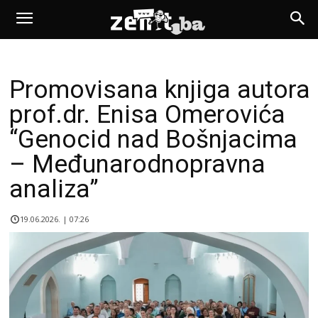
Promovisana knjiga autora
prof.dr. Enisa Omerovića
“Genocid nad Bošnjacima
– Međunarodnopravna
analiza”
19.06.2026. | 07:26