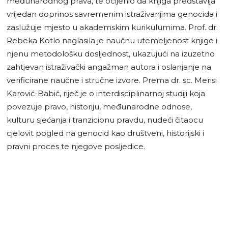
međunarodnog prava, te ocijenio da knjiga predstavlja
vrijedan doprinos savremenim istraživanjima genocida i
zaslužuje mjesto u akademskim kurikulumima. Prof. dr.
Rebeka Kotlo naglasila je naučnu utemeljenost knjige i
njenu metodološku dosljednost, ukazujući na izuzetno
zahtjevan istraživački angažman autora i oslanjanje na
verificirane naučne i stručne izvore. Prema dr. sc. Merisi
Karović-Babić, riječ je o interdisciplinarnoj studiji koja
povezuje pravo, historiju, međunarodne odnose,
kulturu sjećanja i tranzicionu pravdu, nudeći čitaocu
cjelovit pogled na genocid kao društveni, historijski i
pravni proces te njegove posljedice.