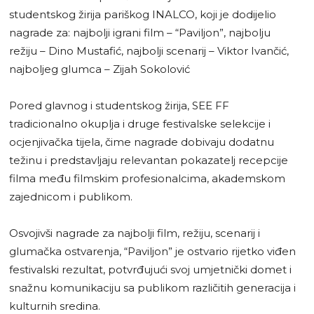
studentskog žirija pariškog INALCO, koji je dodijelio
nagrade za: najbolji igrani film – “Paviljon”, najbolju
režiju – Dino Mustafić, najbolji scenarij – Viktor Ivančić,
najboljeg glumca – Zijah Sokolović
Pored glavnog i studentskog žirija, SEE FF
tradicionalno okuplja i druge festivalske selekcije i
ocjenjivačka tijela, čime nagrade dobivaju dodatnu
težinu i predstavljaju relevantan pokazatelj recepcije
filma među filmskim profesionalcima, akademskom
zajednicom i publikom.
Osvojivši nagrade za najbolji film, režiju, scenarij i
glumačka ostvarenja, “Paviljon” je ostvario rijetko viđen
festivalski rezultat, potvrđujući svoj umjetnički domet i
snažnu komunikaciju sa publikom različitih generacija i
kulturnih sredina.