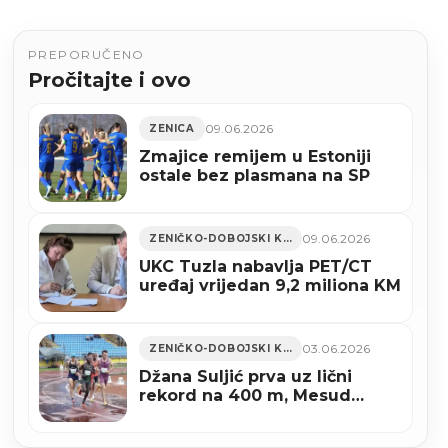
PREPORUČENO
Pročitajte i ovo
09.06.2026
ZENICA
Zmajice remijem u Estoniji
ostale bez plasmana na SP
09.06.2026
ZENIČKO-DOBOJSKI KANTON
UKC Tuzla nabavlja PET/CT
uređaj vrijedan 9,2 miliona KM
03.06.2026
ZENIČKO-DOBOJSKI KANTON
Džana Suljić prva uz lični
rekord na 400 m, Mesud
Pezer drugi u bacanju kugle
na mitingu u Zenici