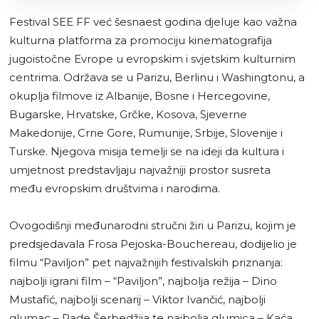
Festival SEE FF već šesnaest godina djeluje kao važna
kulturna platforma za promociju kinematografija
jugoistočne Evrope u evropskim i svjetskim kulturnim
centrima. Održava se u Parizu, Berlinu i Washingtonu, a
okuplja filmove iz Albanije, Bosne i Hercegovine,
Bugarske, Hrvatske, Grčke, Kosova, Sjeverne
Makedonije, Crne Gore, Rumunije, Srbije, Slovenije i
Turske. Njegova misija temelji se na ideji da kultura i
umjetnost predstavljaju najvažniji prostor susreta
među evropskim društvima i narodima.
Ovogodišnji međunarodni stručni žiri u Parizu, kojim je
predsjedavala Frosa Pejoska-Bouchereau, dodijelio je
filmu “Paviljon” pet najvažnijih festivalskih priznanja:
najbolji igrani film – “Paviljon”, najbolja režija – Dino
Mustafić, najbolji scenarij – Viktor Ivančić, najbolji
glumac – Rade Šerbedžija te najbolja glumica – Kaća