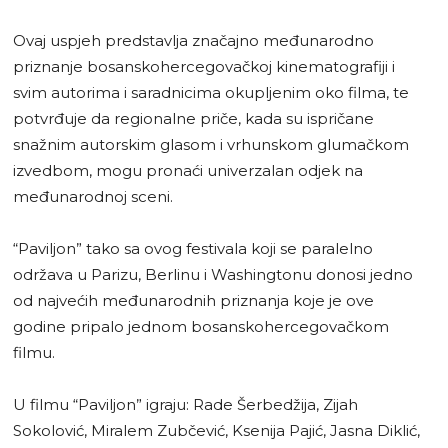
Ovaj uspjeh predstavlja značajno međunarodno
priznanje bosanskohercegovačkoj kinematografiji i
svim autorima i saradnicima okupljenim oko filma, te
potvrđuje da regionalne priče, kada su ispričane
snažnim autorskim glasom i vrhunskom glumačkom
izvedbom, mogu pronaći univerzalan odjek na
međunarodnoj sceni.
“Paviljon” tako sa ovog festivala koji se paralelno
održava u Parizu, Berlinu i Washingtonu donosi jedno
od najvećih međunarodnih priznanja koje je ove
godine pripalo jednom bosanskohercegovačkom
filmu.
U filmu “Paviljon” igraju: Rade Šerbedžija, Zijah
Sokolović, Miralem Zubčević, Ksenija Pajić, Jasna Diklić,