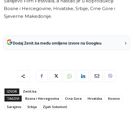
Sarajevo Film Festivala, a nastao je u koprodukciji
Bosne i Hercegovine, Hrvatske, Srbije, Crne Gore i
Sjeverne Makedonije.
›
Dodaj Zenit.ba među omiljene izvore na Googleu
IZVOR
Zenit.ba
TAGOVI
Bosna i Hercegovina
Crna Gora
Hrvatska
Kosovo
Sarajevo
Srbija
Zijah Sokolović