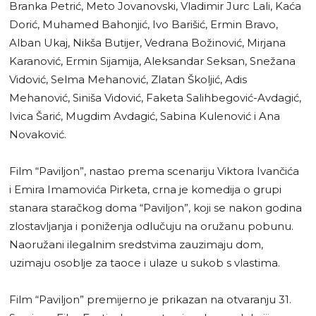
Branka Petrić, Meto Jovanovski, Vladimir Jurc Lali, Kaća
Dorić, Muhamed Bahonjić, Ivo Barišić, Ermin Bravo,
Alban Ukaj, Nikša Butijer, Vedrana Božinović, Mirjana
Karanović, Ermin Sijamija, Aleksandar Seksan, Snežana
Vidović, Selma Mehanović, Zlatan Školjić, Adis
Mehanović, Siniša Vidović, Faketa Salihbegović-Avdagić,
Ivica Šarić, Mugdim Avdagić, Sabina Kulenović i Ana
Novaković.
Film “Paviljon”, nastao prema scenariju Viktora Ivančića
i Emira Imamovića Pirketa, crna je komedija o grupi
stanara staračkog doma “Paviljon”, koji se nakon godina
zlostavljanja i poniženja odlučuju na oružanu pobunu.
Naoružani ilegalnim sredstvima zauzimaju dom,
uzimaju osoblje za taoce i ulaze u sukob s vlastima.
Film “Paviljon” premijerno je prikazan na otvaranju 31.