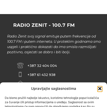
RADIO ZENIT - 100.7 FM
Radio Zenit svoj signal emituje putem frekvencije od
100.7 FM i putem interneta. U proteklim godinama smo
uspjeli i praktično dokazati da ima smisla razmišljati
pozitivno, osjećati se dobro i biti bolji.
+387 32 404 004
+387 61 432 938
INFO@ZENIT.BA
Upravljajte saglasnostima
HUSEINA KULENOVIĆA BR. 2 (RK
ZENIČANKA, 3. SPRAT), 72000 ZENICA
Da bismo pružili najbolje iskustvo, koristimo tehnologije poput kolačića
za čuvanje i/ili pristup informacijama o uređaju. Saglasnost sa ovim
tehnologijama će nam omogućiti da obrađujemo podatke kao što su