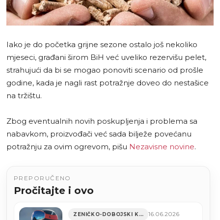
Iako je do početka grijne sezone ostalo još nekoliko
mjeseci, građani širom BiH već uveliko rezervišu pelet,
strahujući da bi se mogao ponoviti scenario od prošle
godine, kada je nagli rast potražnje doveo do nestašice
na tržištu.
Zbog eventualnih novih poskupljenja i problema sa
nabavkom, proizvođači već sada bilježe povećanu
potražnju za ovim ogrevom, pišu
Nezavisne novine
.
PREPORUČENO
Pročitajte i ovo
16.06.2026
ZENIČKO-DOBOJSKI KANTON