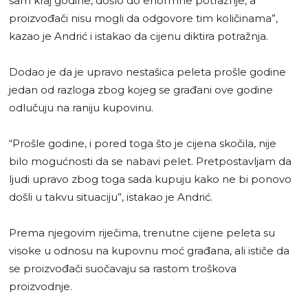
sam kraj godine, došlo do enormne potražnje, a
proizvođači nisu mogli da odgovore tim količinama”,
kazao je Andrić i istakao da cijenu diktira potražnja.
Dodao je da je upravo nestašica peleta prošle godine
jedan od razloga zbog kojeg se građani ove godine
odlučuju na raniju kupovinu.
“Prošle godine, i pored toga što je cijena skočila, nije
bilo mogućnosti da se nabavi pelet. Pretpostavljam da
ljudi upravo zbog toga sada kupuju kako ne bi ponovo
došli u takvu situaciju”, istakao je Andrić.
Prema njegovim riječima, trenutne cijene peleta su
visoke u odnosu na kupovnu moć građana, ali ističe da
se proizvođači suočavaju sa rastom troškova
proizvodnje.