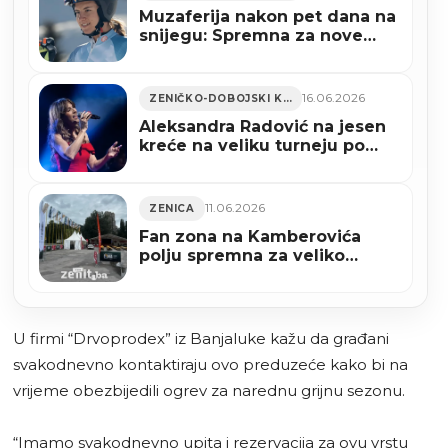
Muzaferija nakon pet dana na
snijegu: Spremna za nove
izazove
16.06.2026
ZENIČKO-DOBOJSKI KANTON
Aleksandra Radović na jesen
kreće na veliku turneju po
BiH: Održat će koncerte u
Sarajevu, Mostaru, Zenici i
Tuzli
11.06.2026
ZENICA
Fan zona na Kamberovića
polju spremna za veliko
navijanje, večeras počinje
Svjetsko prvenstvo (FOTO)
U firmi “Drvoprodex” iz Banjaluke kažu da građani
svakodnevno kontaktiraju ovo preduzeće kako bi na
vrijeme obezbijedili ogrev za narednu grijnu sezonu.
“Imamo svakodnevno upita i rezervacija za ovu vrstu