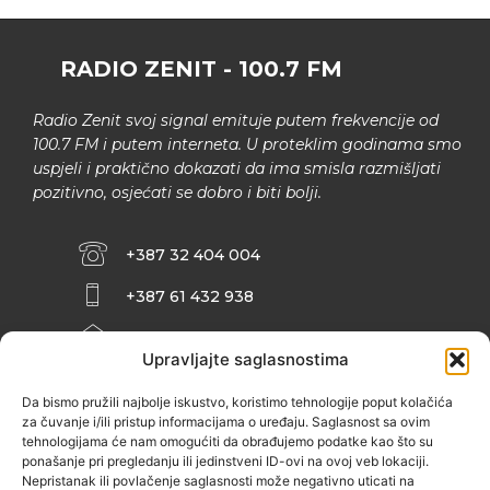
RADIO ZENIT - 100.7 FM
Radio Zenit svoj signal emituje putem frekvencije od
100.7 FM i putem interneta. U proteklim godinama smo
uspjeli i praktično dokazati da ima smisla razmišljati
pozitivno, osjećati se dobro i biti bolji.
+387 32 404 004
+387 61 432 938
INFO@ZENIT.BA
Upravljajte saglasnostima
HUSEINA KULENOVIĆA BR. 2 (RK
ZENIČANKA, 3. SPRAT), 72000 ZENICA
Da bismo pružili najbolje iskustvo, koristimo tehnologije poput kolačića
za čuvanje i/ili pristup informacijama o uređaju. Saglasnost sa ovim
tehnologijama će nam omogućiti da obrađujemo podatke kao što su
ponašanje pri pregledanju ili jedinstveni ID-ovi na ovoj veb lokaciji.
Nepristanak ili povlačenje saglasnosti može negativno uticati na