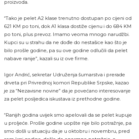
proizvoda.
“Tako je pelet A2 klase trenutno dostupan po cijeni od
621 KM po toni, dok A1 klasa dostiže cijenu i do 684 KM
po toni, plus prevoz. Imamo veoma mnogo narudžbi.
Kupci su u strahu da ne dođe do nestašice kao što je
bilo prošle godine, pa su ove godine odlučili da pelet
nabave ranije”, kazali su iz ove firme.
Igor Andrić, sekretar Udruženja šumarstva i prerade
drveta pri Privrednoj komori Republike Srpske, kazao
je za “Nezavisne novine” da je povećano interesovanje
za pelet posljedica iskustava iz prethodne godine.
“Ranijih godina uvijek smo apelovali da se pelet kupuje
u proljeće. Prošle godine uopšte nije bilo potražnje, pa
smo došli u situaciju da je u oktobru i novembru, pred