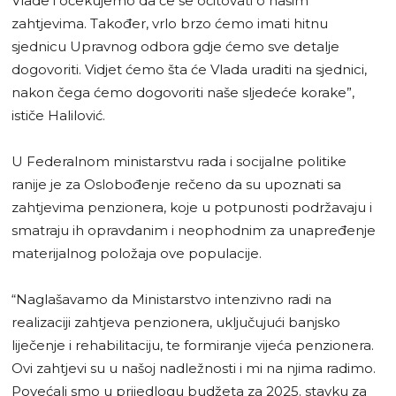
Vlade i očekujemo da će se očitovati o našim
zahtjevima. Također, vrlo brzo ćemo imati hitnu
sjednicu Upravnog odbora gdje ćemo sve detalje
dogovoriti. Vidjet ćemo šta će Vlada uraditi na sjednici,
nakon čega ćemo dogovoriti naše sljedeće korake”,
ističe Halilović.
U Federalnom ministarstvu rada i socijalne politike
ranije je za Oslobođenje rečeno da su upoznati sa
zahtjevima penzionera, koje u potpunosti podržavaju i
smatraju ih opravdanim i neophodnim za unapređenje
materijalnog položaja ove populacije.
“Naglašavamo da Ministarstvo intenzivno radi na
realizaciji zahtjeva penzionera, uključujući banjsko
liječenje i rehabilitaciju, te formiranje vijeća penzionera.
Ovi zahtjevi su u našoj nadležnosti i mi na njima radimo.
Povećali smo u prijedlogu budžeta za 2025. stavku za