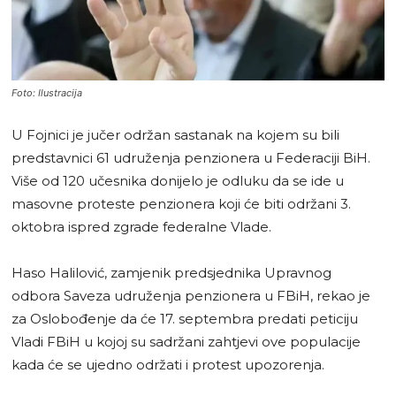
Foto: Ilustracija
U Fojnici je jučer održan sastanak na kojem su bili
predstavnici 61 udruženja penzionera u Federaciji BiH.
Više od 120 učesnika donijelo je odluku da se ide u
masovne proteste penzionera koji će biti održani 3.
oktobra ispred zgrade federalne Vlade.
Haso Halilović, zamjenik predsjednika Upravnog
odbora Saveza udruženja penzionera u FBiH, rekao je
za Oslobođenje da će 17. septembra predati peticiju
Vladi FBiH u kojoj su sadržani zahtjevi ove populacije
kada će se ujedno održati i protest upozorenja.