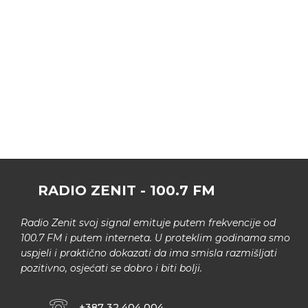
RADIO ZENIT - 100.7 FM
Radio Zenit svoj signal emituje putem frekvencije od
100.7 FM i putem interneta. U proteklim godinama smo
uspjeli i praktično dokazati da ima smisla razmišljati
pozitivno, osjećati se dobro i biti bolji.
+387 32 404 004