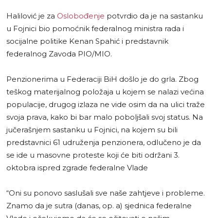
Halilović je za
Oslobođenje
potvrdio da je na sastanku
u Fojnici bio pomoćnik federalnog ministra rada i
socijalne politike Kenan Spahić i predstavnik
federalnog Zavoda PIO/MIO.
Penzionerima u Federaciji BiH došlo je do grla. Zbog
teškog materijalnog položaja u kojem se nalazi većina
populacije, drugog izlaza ne vide osim da na ulici traže
svoja prava, kako bi bar malo poboljšali svoj status. Na
jučerašnjem sastanku u Fojnici, na kojem su bili
predstavnici 61 udruženja penzionera, odlučeno je da
se ide u masovne proteste koji će biti održani 3.
oktobra ispred zgrade federalne Vlade
“Oni su ponovo saslušali sve naše zahtjeve i probleme.
Znamo da je sutra (danas, op. a) sjednica federalne