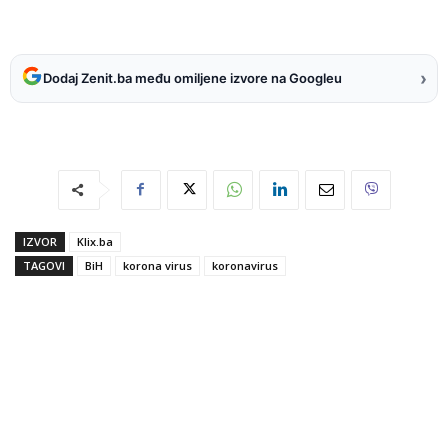
›
Dodaj Zenit.ba među omiljene izvore na Googleu
IZVOR
Klix.ba
TAGOVI
BiH
korona virus
koronavirus