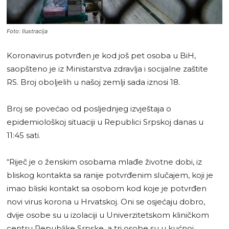
Foto: Ilustracija
Koronavirus potvrđen je kod još pet osoba u BiH,
saopšteno je iz Ministarstva zdravlja i socijalne zaštite
RS. Broj oboljelih u našoj zemlji sada iznosi 18.
Broj se povećao od posljednjeg izvještaja o
epidemiološkoj situaciji u Republici Srpskoj danas u
11:45 sati.
“Riječ je o ženskim osobama mlađe životne dobi, iz
bliskog kontakta sa ranije potvrđenim slučajem, koji je
imao bliski kontakt sa osobom kod koje je potvrđen
novi virus korona u Hrvatskoj. Oni se osjećaju dobro,
dvije osobe su u izolaciji u Univerzitetskom kliničkom
centru Republike Srpske, a tri osobe su u kućnoj