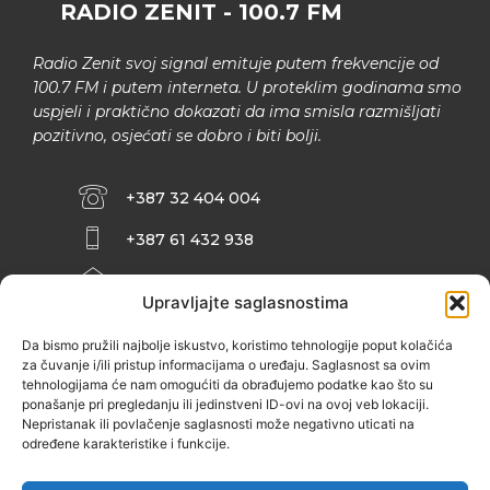
RADIO ZENIT - 100.7 FM
Radio Zenit svoj signal emituje putem frekvencije od
100.7 FM i putem interneta. U proteklim godinama smo
uspjeli i praktično dokazati da ima smisla razmišljati
pozitivno, osjećati se dobro i biti bolji.
+387 32 404 004
+387 61 432 938
INFO@ZENIT.BA
Upravljajte saglasnostima
HUSEINA KULENOVIĆA BR. 2 (RK
ZENIČANKA, 3. SPRAT), 72000 ZENICA
Da bismo pružili najbolje iskustvo, koristimo tehnologije poput kolačića
za čuvanje i/ili pristup informacijama o uređaju. Saglasnost sa ovim
tehnologijama će nam omogućiti da obrađujemo podatke kao što su
ponašanje pri pregledanju ili jedinstveni ID-ovi na ovoj veb lokaciji.
Nepristanak ili povlačenje saglasnosti može negativno uticati na
određene karakteristike i funkcije.