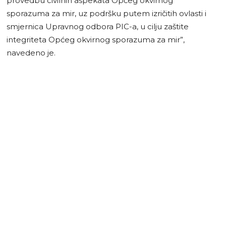
provedbu civilnih aspekata Općeg okvirnog
sporazuma za mir, uz podršku putem izričitih ovlasti i
smjernica Upravnog odbora PIC-a, u cilju zaštite
integriteta Općeg okvirnog sporazuma za mir”,
navedeno je.