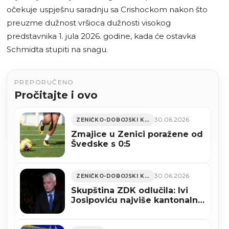
očekuje uspješnu saradnju sa Crishockom nakon što
preuzme dužnost vršioca dužnosti visokog
predstavnika 1. jula 2026. godine, kada će ostavka
Schmidta stupiti na snagu.
PREPORUČENO
Pročitajte i ovo
30.06.2026
ZENIČKO-DOBOJSKI KANTON
Zmajice u Zenici poražene od
Švedske s 0:5
30.06.2026
ZENIČKO-DOBOJSKI KANTON
Skupština ZDK odlučila: Ivi
Josipoviću najviše kantonalno
priznanje