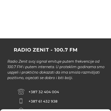
RADIO ZENIT - 100.7 FM
Radio Zenit svoj signal emituje putem frekvencije od
100.7 FM i putem interneta. U proteklim godinama smo
uspjeli i praktično dokazati da ima smisla razmišljati
pozitivno, osjećati se dobro i biti bolji.
+387 32 404 004
+387 61 432 938
INFO@ZENIT.BA