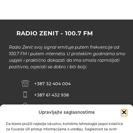
RADIO ZENIT - 100.7 FM
Radio Zenit svoj signal emituje putem frekvencije od
100.7 FM i putem interneta. U proteklim godinama smo
uspjeli i praktično dokazati da ima smisla razmišljati
pozitivno, osjećati se dobro i biti bolji.
+387 32 404 004
+387 61 432 938
INFO@ZENIT.BA
Upravljajte saglasnostima
HUSEINA KULENOVIĆA BR. 2 (RK
ZENIČANKA, 3. SPRAT), 72000 ZENICA
Da bismo pružili najbolje iskustvo, koristimo tehnologije poput kolačića
za čuvanje i/ili pristup informacijama o uređaju. Saglasnost sa ovim