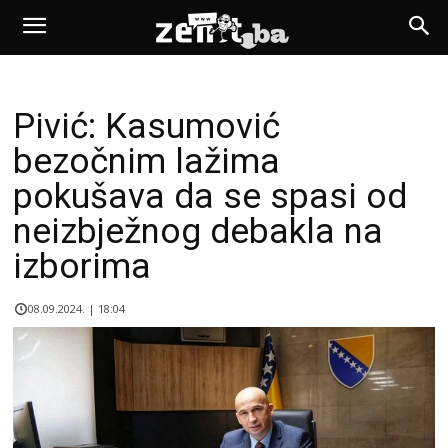
Pivić: Kasumović
bezočnim lažima
pokušava da se spasi od
neizbježnog debakla na
izborima
08.09.2024. | 18:04