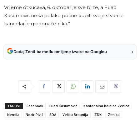
Vrijeme otkucava, 6. oktobar je sve bliže, a Fuad
Kasumović neka polako počne kupiti svoje stvari iz
kancelarije gradonačelnika.”
›
Dodaj Zenit.ba među omiljene izvore na Googleu
TAGOVI
Facebook
Fuad Kasumović
Kantonalna bolnica Zenica
Nemila
Nezir Pivić
SDA
Velika Britanija
ZDK
Zenica