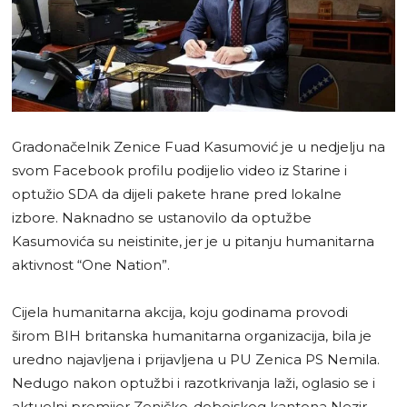
Gradonačelnik Zenice Fuad Kasumović je u nedjelju na
svom Facebook profilu podijelio video iz Starine i
optužio SDA da dijeli pakete hrane pred lokalne
izbore. Naknadno se ustanovilo da optužbe
Kasumovića su neistinite, jer je u pitanju humanitarna
aktivnost “One Nation”.
Cijela humanitarna akcija, koju godinama provodi
širom BIH britanska humanitarna organizacija, bila je
uredno najavljena i prijavljena u PU Zenica PS Nemila.
Nedugo nakon optužbi i razotkrivanja laži, oglasio se i
aktuelni premijer Zeničko-dobojskog kantona Nezir