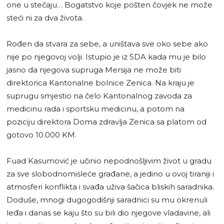
one u stečaju… Bogatstvo koje pošten čovjek ne može
steći ni za dva života.
Rođen da stvara za sebe, a uništava sve oko sebe ako
nije po njegovoj volji. Istupio je iz SDA kada mu je bilo
jasno da njegova supruga Mersija ne može biti
direktorica Kantonalne bolnice Zenica. Na kraju je
suprugu smjestio na čelo Kantonalnog zavoda za
medicinu rada i sportsku medicinu, a potom na
poziciju direktora Doma zdravlja Zenica sa platom od
gotovo 10.000 KM.
Fuad Kasumović je učinio nepodnošljivim život u gradu
za sve slobodnomisleće građane, a jedino u ovoj tiraniji i
atmosferi konflikta i svađa uživa šačica bliskih saradnika.
Doduše, mnogi dugogodišnji saradnici su mu okrenuli
leđa i danas se kaju što su bili dio njegove vladavine, ali