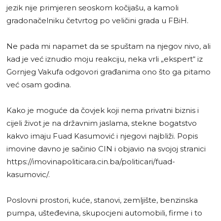
jezik nije primjeren seoskom kočijašu, a kamoli
gradonačelniku četvrtog po veličini grada u FBiH.
Ne pada mi napamet da se spuštam na njegov nivo, ali
kad je već iznudio moju reakciju, neka vrli „ekspert“ iz
Gornjeg Vakufa odgovori građanima ono što ga pitamo
već osam godina.
Kako je moguće da čovjek koji nema privatni biznis i
cijeli život je na državnim jaslama, stekne bogatstvo
kakvo imaju Fuad Kasumović i njegovi najbliži. Popis
imovine davno je sačinio CIN i objavio na svojoj stranici
https://imovinapoliticara.cin.ba/politicari/fuad-
kasumovic/.
Poslovni prostori, kuće, stanovi, zemljište, benzinska
pumpa, ušteđevina, skupocjeni automobili, firme i to