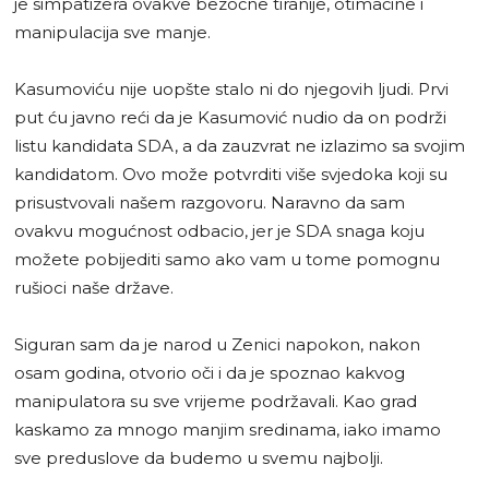
je simpatizera ovakve bezočne tiranije, otimačine i
manipulacija sve manje.
Kasumoviću nije uopšte stalo ni do njegovih ljudi. Prvi
put ću javno reći da je Kasumović nudio da on podrži
listu kandidata SDA, a da zauzvrat ne izlazimo sa svojim
kandidatom. Ovo može potvrditi više svjedoka koji su
prisustvovali našem razgovoru. Naravno da sam
ovakvu mogućnost odbacio, jer je SDA snaga koju
možete pobijediti samo ako vam u tome pomognu
rušioci naše države.
Siguran sam da je narod u Zenici napokon, nakon
osam godina, otvorio oči i da je spoznao kakvog
manipulatora su sve vrijeme podržavali. Kao grad
kaskamo za mnogo manjim sredinama, iako imamo
sve preduslove da budemo u svemu najbolji.