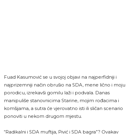
Fuad Kasumović se u svojoj objavi na najperfidniji i
najprizemniji način obrušio na SDA, mene lično i moju
porodicu, izrekavši gomilu laži i podvala. Danas
manipuliše stanovnicima Starine, mojim rođacima i
komšijama, a sutra će vjerovatno isti ili sličan scenario
ponoviti u nekom drugom mjestu.
“Radikalni i SDA muftija, Pivić i SDA bagra”? Ovakav