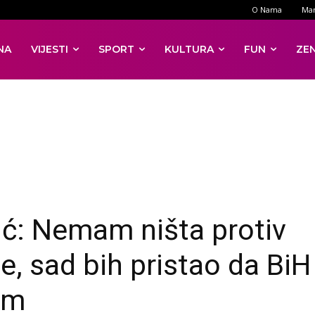
O Nama
Mar
NA
VIJESTI
SPORT
KULTURA
FUN
ZE
ić: Nemam ništa protiv
e, sad bih pristao da BiH
om