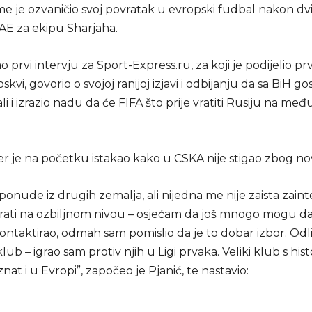
me je ozvaničio svoj povratak u evropski fudbal nakon dv
UAE za ekipu Sharjaha.
ao prvi intervju za Sport-Express.ru, za koji je podijelio pr
kvi, govorio o svojoj ranijoj izjavi i odbijanju da sa BiH go
ali i izrazio nadu da će FIFA što prije vratiti Rusiju na m
er je na početku istakao kako u CSKA nije stigao zbog no
onude iz drugih zemalja, ali nijedna me nije zaista zaint
grati na ozbiljnom nivou – osjećam da još mnogo mogu da
ntaktirao, odmah sam pomislio da je to dobar izbor. Od
ub – igrao sam protiv njih u Ligi prvaka. Veliki klub s hist
znat i u Evropi”, započeo je Pjanić, te nastavio: