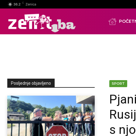
C
36.2
Zenica
POČET
Posljednje objavljeno
SPORT
Pjan
Rusij
s nj