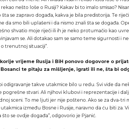
rekao nešto loše o Rusiji? Kakav bi to imalo smisao? Nisam
šta se zapravo događa, kakva je bila predistorija. Te riječi
 da smo bili uplašeni i da nismo znali šta se događa. Ope
no shvatio moje riječi ili ih je neko protumačio kao uvr
vinjavam se. Ali dotakao sam se samo teme sigurnosti i n
o trenutnoj situaciji”.
korije vrijeme Rusija i BiH ponovo dogovore o prijat
 Bosanci te pitaju za mišljenje, igrati ili ne, šta bi o
bi odigravanje takve utakmice bilo u redu. Svi vide da n
 pogrešne stvari. Ali njihovi klubovi i reprezentacije i dal
j sceni. To me ljuti jer nije pošteno. Ako se za dva-tri
utakmica između Bosne i Rusije, naravno da ću biti za. V
 što se ovdje događa”, odgovorio je Pjanić.