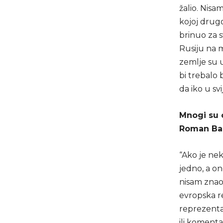
žalio. Nisam
kojoj drugo
brinuo za s
Rusiju na 
zemlje su u
bi trebalo 
da iko u svi
Mnogi su o
Roman Bab
“Ako je nek
jedno, a o
nisam znao k
evropska re
reprezentac
ili komenta