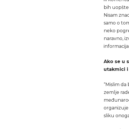
bih uopšte 
Nisam znao 
samo o tome
neko pogreš
naravno, iz
informacija 
Ako se u s
utakmici i
“Mislim da 
zemlje rade
međunarodno
organizuje 
sliku onoga