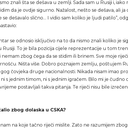
nismo znali šta se dešava u zemlji. Sada sam u Rusiji i, iako n
idim da je ovdje sigurno. Nažalost, nešto se dešava, ali ja 
 se dešavalo slično… I vidio sam koliko je ljudi patilo”, od
nastavio:
ar se odnosio isključivo na to da nismo znali koliko je si
Rusiji. To je bila pozicija cijele reprezentacije u tom tr
i nemam zbog čega da se stidim ili brinem. Sve moje riječi
gurnošću. Ništa više. Dobro poznajem zemlju, poštujem Ru
gog čovjeka druge nacionalnosti. Nikada nisam imao pr
ni s jednim timom, ni s jednim igračem. Bilo mi je čudno 
vrijeme postavljali takva pitanja. Te riječi nisu bile izreče
ažalio zbog dolaska u CSKA?
nam na koje tačno riječi mislite. Zato ne razumijem zbog