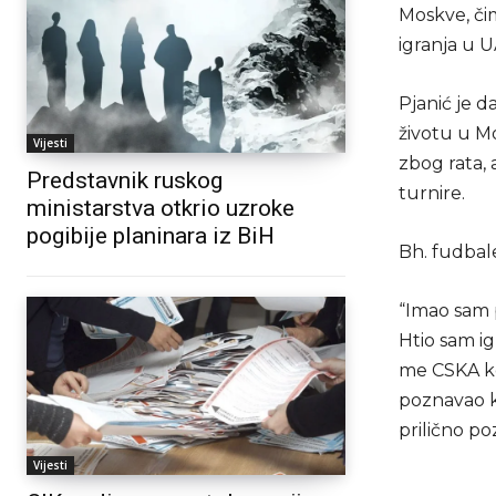
Moskve, či
igranja u 
Pjanić je d
životu u Mos
Vijesti
zbog rata, 
Predstavnik ruskog
turnire.
ministarstva otkrio uzroke
pogibije planinara iz BiH
Bh. fudbal
“Imao sam p
Htio sam i
me CSKA ko
poznavao kl
prilično po
Vijesti