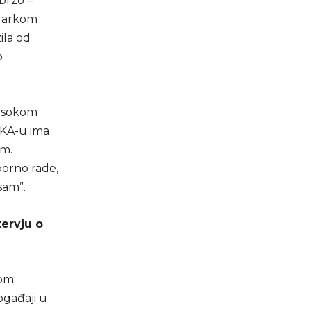
brzo –
s Markom
ila od
o
visokom
SKA-u ima
om.
porno rade,
sam”.
tervju o
tom
ogađaji u