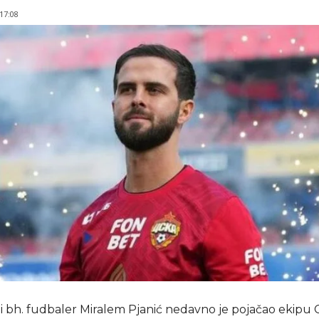
 17:08
ni bh. fudbaler Miralem Pjanić nedavno je pojačao ekipu 