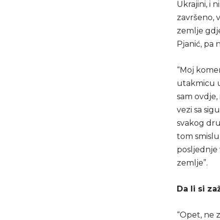
Ukrajini, i 
završeno, v
zemlje gdje
Pjanić, pa 
“Moj koment
utakmicu u 
sam ovdje, 
vezi sa si
svakog dru
tom smislu 
posljednje 
zemlje”.
Da li si z
“Opet, ne z