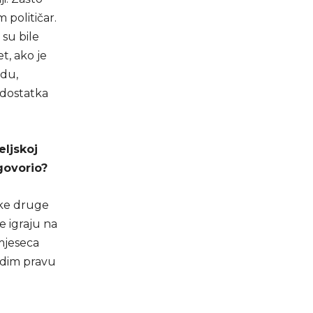
 političar.
 su bile
t, ako je
edu,
edostatka
eljskoj
dgovorio?
eke druge
je igraju na
 mjeseca
idim pravu