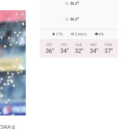
°
36.2
°
36.2
17%
2.6m/s
6%
ČET
PET
SUB
NED
PON
36
°
34
°
32
°
34
°
37
°
CSKA iz