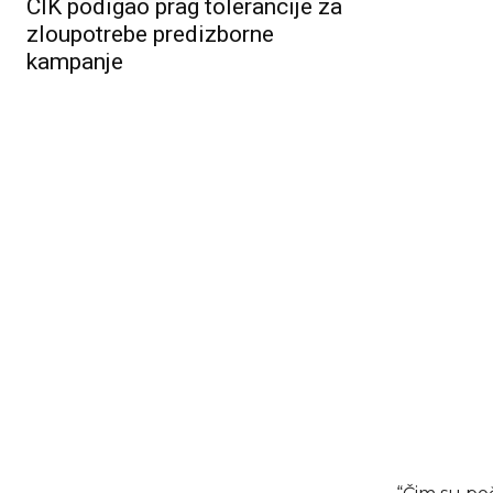
CIK podigao prag tolerancije za
zloupotrebe predizborne
kampanje