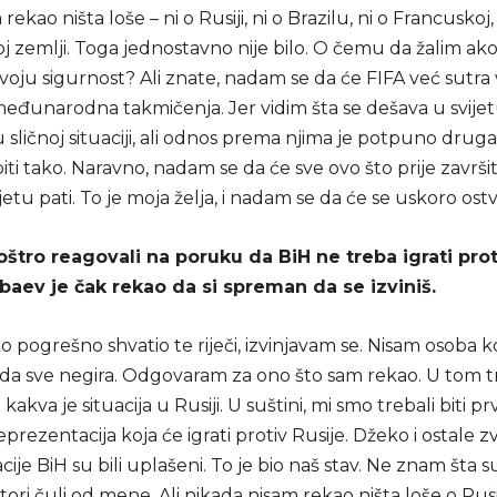
 rekao ništa loše – ni o Rusiji, ni o Brazilu, ni o Francuskoj, 
j zemlji. Toga jednostavno nije bilo. O čemu da žalim ak
voju sigurnost? Ali znate, nadam se da će FIFA već sutra v
međunarodna takmičenja. Jer vidim šta se dešava u svije
 sličnoj situaciji, ali odnos prema njima je potpuno drugač
biti tako. Naravno, nadam se da će sve ovo što prije završit
jetu pati. To je moja želja, i nadam se da će se uskoro ostva
štro reagovali na poruku da BiH ne treba igrati prot
aev je čak rekao da si spreman da se izviniš.
o pogrešno shvatio te riječi, izvinjavam se. Nisam osoba k
nda sve negira. Odgovaram za ono što sam rekao. U tom 
akva je situacija u Rusiji. U suštini, mi smo trebali biti pr
prezentacija koja će igrati protiv Rusije. Džeko i ostale z
ije BiH su bili uplašeni. To je bio naš stav. Ne znam šta s
tori čuli od mene. Ali nikada nisam rekao ništa loše o Rusi