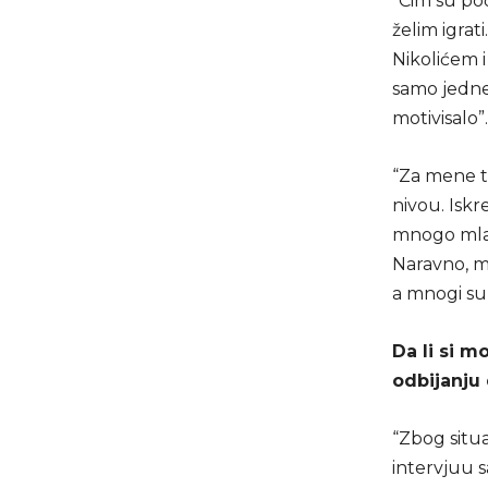
“Čim su poč
želim igrat
Nikolićem 
samo jedne
motivisalo”.
“Za mene to
nivou. Iskr
mnogo mladi
Naravno, ml
a mnogi su 
Da li si m
odbijanju 
“Zbog situac
intervjuu s