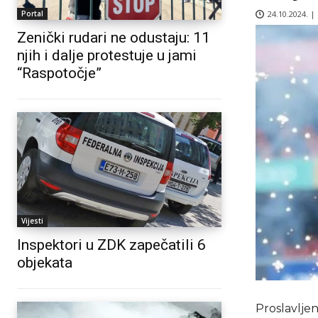
24.10.2024. |
Portal
Zenički rudari ne odustaju: 11
njih i dalje protestuje u jami
“Raspotočje”
Vijesti
Inspektori u ZDK zapečatili 6
objekata
Proslavlje