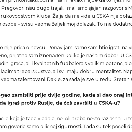
eli prvi kontakti, odmah sam rekao: Hajde da to riješimo 
i. Pregovori nisu dugo trajali. Imali smo sjajan razgovor 
i rukovodstvom kluba. Želja da me vide u CSKA nije dolaz
 osobe – svi su veoma željeli moj dolazak. To me dodatn
 nije priča o novcu. Ponavljam, samo sam htio igrati na 
eno, prijatno sam iznenađen koliko je naš tim dobar. U C
h igrača, ali i kvalitetnih fudbalera s velikim potencijal
adima treba iskustvo, ali svi imaju dobru mentalitet. Na
veoma talentovani. Dakle, za sada je sve u redu. Sretan 
ogao zamisliti prije dvije godine, kada si dao onaj in
da igraš protiv Rusije, da ćeš završiti u CSKA-u?
ije koja je tada vladala, ne. Ali, treba nešto razjasniti: u 
am govorio samo o ličnoj sigurnosti. Tada su tek počeli d