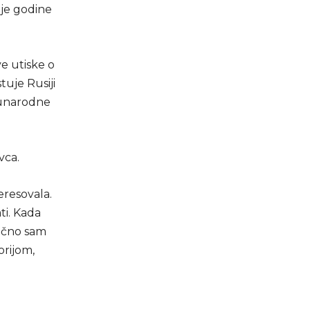
ije godine
ve utiske o
stuje Rusiji
eđunarodne
vca.
eresovala.
ti. Kada
lično sam
orijom,