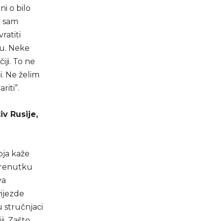
ni o bilo
o sam
ratiti
tu. Neke
iji. To ne
i. Ne želim
riti”.
iv Rusije,
oja kaže
trenutku
va
vijezde
u stručnjaci
ji. Zašto