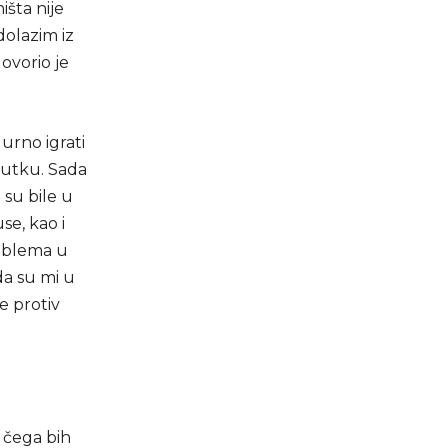
išta nije
dolazim iz
govorio je
gurno igrati
enutku. Sada
 su bile u
se, kao i
oblema u
da su mi u
ne protiv
 čega bih