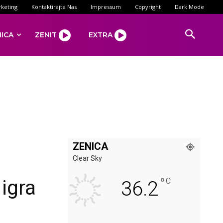
keting
Kontaktirajte Nas
Impressum
Copyright
Dark Mode
NICA
ZENIT
EXTRA
ZENICA
Clear Sky
°
 igra
C
36.2