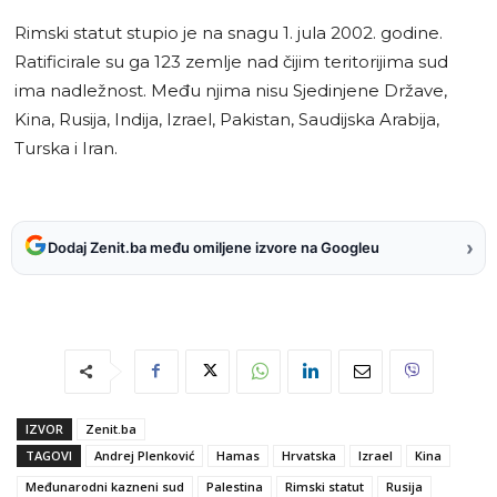
Rimski statut stupio je na snagu 1. jula 2002. godine.
Ratificirale su ga 123 zemlje nad čijim teritorijima sud
ima nadležnost. Među njima nisu Sjedinjene Države,
Kina, Rusija, Indija, Izrael, Pakistan, Saudijska Arabija,
Turska i Iran.
›
Dodaj Zenit.ba među omiljene izvore na Googleu
IZVOR
Zenit.ba
TAGOVI
Andrej Plenković
Hamas
Hrvatska
Izrael
Kina
Međunarodni kazneni sud
Palestina
Rimski statut
Rusija