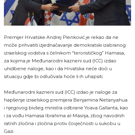
Premijer Hrvatske Andrej Plenković je rekao da ne
može prihvatiti izjednačavanje demokratski izabranog
izraelskog vodstva s čelnikom “terorističkog” Hamasa,
za kojima je Međunarodni kazneni sud (ICC) izdao
uhidbene naloge, kao i da Hrvatska neće doći u
situaciju gdje bi odlučivala hoće li ih uhapsiti.
Međunarodni kazneni sud (ICC) izdao je naloge za
hapšenje izraelskog premijera Benjamina Netanyahua
i njegovog bivšeg ministra odbrane Yoava Gallanta, kao
i za vođu Hamasa Ibrahima al-Masrija, zbog navodnih
ratnih zločina i zločina protiv čovječnosti u sukobu u
Gazi.