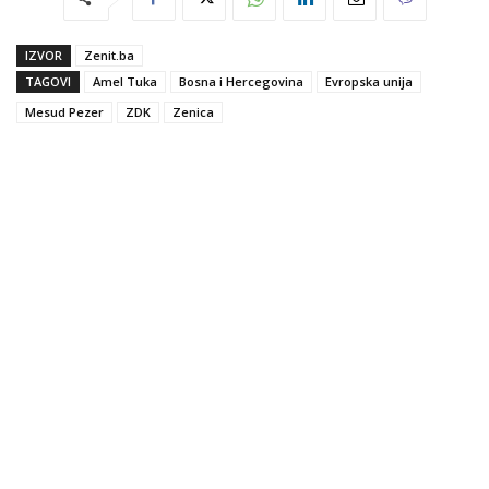
IZVOR
Zenit.ba
TAGOVI
Amel Tuka
Bosna i Hercegovina
Evropska unija
Mesud Pezer
ZDK
Zenica