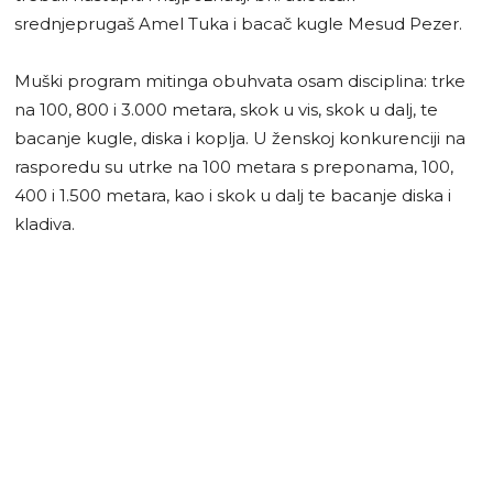
srednjeprugaš Amel Tuka i bacač kugle Mesud Pezer.
Muški program mitinga obuhvata osam disciplina: trke
na 100, 800 i 3.000 metara, skok u vis, skok u dalj, te
bacanje kugle, diska i koplja. U ženskoj konkurenciji na
rasporedu su utrke na 100 metara s preponama, 100,
400 i 1.500 metara, kao i skok u dalj te bacanje diska i
kladiva.