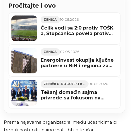
Pročitajte i ovo
10.05.2026
ZENICA
Čelik vodi sa 2:0 protiv TOŠK-
a, Stupčanica povela protiv
Tomislava
07.05.2026
ZENICA
Energoinvest okuplja ključne
partnere u BiH i regiona za
spašavanje i razvoj Nove
Željezare Zenica
06.05.2026
ZENIČKO-DOBOJSKI KANTON
Tešanj domaćin sajma
privrede sa fokusom na
zelenu energiju i SAD
Prema najavama organizatora, među učesnicima bi
trebali nastupiti i najpoznatiji bh. atletičari –