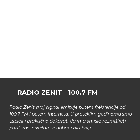
RADIO ZENIT - 100.7 FM
Radio Zenit svoj signal emituje putem frekvencije od
100.7 FM i putem interneta. U proteklim godinama smo
uspjeli i praktično dokazati da ima smisla razmišljati
pozitivno, osjećati se dobro i biti bolji.