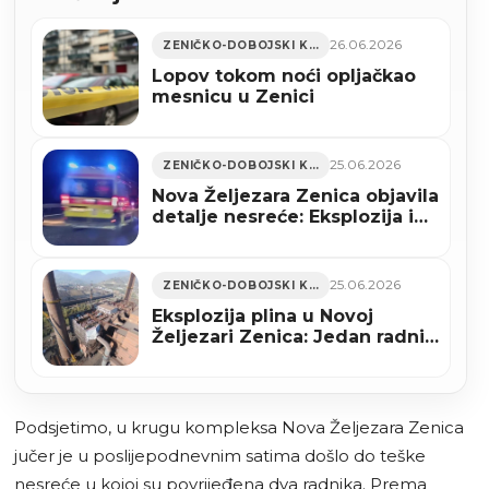
26.06.2026
ZENIČKO-DOBOJSKI KANTON
Lopov tokom noći opljačkao
mesnicu u Zenici
25.06.2026
ZENIČKO-DOBOJSKI KANTON
Nova Željezara Zenica objavila
detalje nesreće: Eksplozija i
požar tokom pretakanja
tečnog kisika
25.06.2026
ZENIČKO-DOBOJSKI KANTON
Eksplozija plina u Novoj
Željezari Zenica: Jedan radnik
teško povrijeđen i hitno
prebačen na KCUS
Podsjetimo, u krugu kompleksa Nova Željezara Zenica
jučer je u poslijepodnevnim satima došlo do teške
nesreće u kojoj su povrijeđena dva radnika. Prema