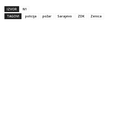
IZVOR
N1
TAGOVI
policija
požar
Sarajevo
ZDK
Zenica