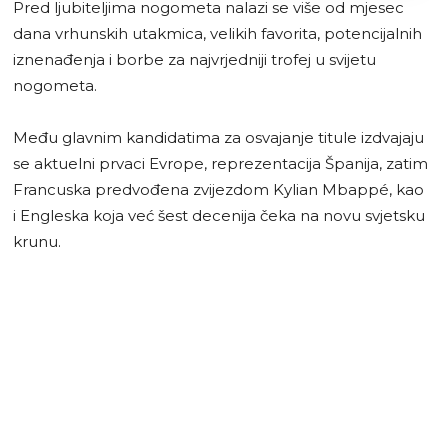
Pred ljubiteljima nogometa nalazi se više od mjesec
dana vrhunskih utakmica, velikih favorita, potencijalnih
iznenađenja i borbe za najvrjedniji trofej u svijetu
nogometa.
Među glavnim kandidatima za osvajanje titule izdvajaju
se aktuelni prvaci Evrope, reprezentacija Španija, zatim
Francuska predvođena zvijezdom Kylian Mbappé, kao
i Engleska koja već šest decenija čeka na novu svjetsku
krunu.