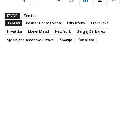
IZVOR
Zenit.ba
TAGOVI
Bosna i Hercegovina
Edin Džeko
Francuska
Hrvatska
Lionel Messi
New York
Sergej Barbarez
Sjedinjene Američke Države
Španija
Švicarska