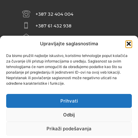
+387 32 404 004
+387 61 432 938
INFO@ZENIT.BA
Upravljajte saglasnostima
HUSEINA KULENOVIĆA BR. 2 (RK
ZENIČANKA, 3. SPRAT), 72000 ZENICA
Da bismo pružili najbolje iskustvo, koristimo tehnologije poput kolačića
za čuvanje i/ili pristup informacijama o uređaju. Saglasnost sa ovim
tehnologijama će nam omogućiti da obrađujemo podatke kao što su
ponašanje pri pregledanju ili jedinstveni ID-ovi na ovoj veb lokaciji.
Nepristanak ili povlačenje saglasnosti može negativno uticati na
određene karakteristike i funkcije.
Prihvati
Odbij
Prikaži podešavanja