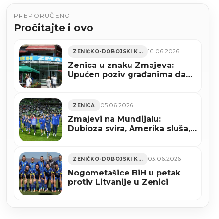
PREPORUČENO
Pročitajte i ovo
10.06.2026
ZENIČKO-DOBOJSKI KANTON
Zenica u znaku Zmajeva:
Upućen poziv građanima da
grad ukrase uoči početka
Mundijala
05.06.2026
ZENICA
Zmajevi na Mundijalu:
Dubioza svira, Amerika sluša,
Kanada strepi
03.06.2026
ZENIČKO-DOBOJSKI KANTON
Nogometašice BiH u petak
protiv Litvanije u Zenici