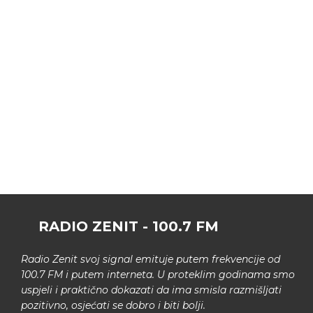
RADIO ZENIT - 100.7 FM
Radio Zenit svoj signal emituje putem frekvencije od
100.7 FM i putem interneta. U proteklim godinama smo
uspjeli i praktično dokazati da ima smisla razmišljati
pozitivno, osjećati se dobro i biti bolji.