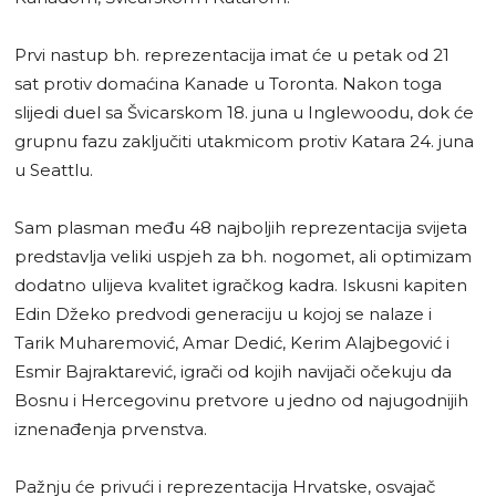
Prvi nastup bh. reprezentacija imat će u petak od 21
sat protiv domaćina Kanade u Toronta. Nakon toga
slijedi duel sa Švicarskom 18. juna u Inglewoodu, dok će
grupnu fazu zaključiti utakmicom protiv Katara 24. juna
u Seattlu.
Sam plasman među 48 najboljih reprezentacija svijeta
predstavlja veliki uspjeh za bh. nogomet, ali optimizam
dodatno ulijeva kvalitet igračkog kadra. Iskusni kapiten
Edin Džeko predvodi generaciju u kojoj se nalaze i
Tarik Muharemović, Amar Dedić, Kerim Alajbegović i
Esmir Bajraktarević, igrači od kojih navijači očekuju da
Bosnu i Hercegovinu pretvore u jedno od najugodnijih
iznenađenja prvenstva.
Pažnju će privući i reprezentacija Hrvatske, osvajač