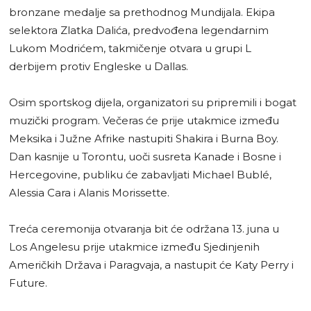
bronzane medalje sa prethodnog Mundijala. Ekipa
selektora Zlatka Dalića, predvođena legendarnim
Lukom Modrićem, takmičenje otvara u grupi L
derbijem protiv Engleske u Dallas.
Osim sportskog dijela, organizatori su pripremili i bogat
muzički program. Večeras će prije utakmice između
Meksika i Južne Afrike nastupiti Shakira i Burna Boy.
Dan kasnije u Torontu, uoči susreta Kanade i Bosne i
Hercegovine, publiku će zabavljati Michael Bublé,
Alessia Cara i Alanis Morissette.
Treća ceremonija otvaranja bit će održana 13. juna u
Los Angelesu prije utakmice između Sjedinjenih
Američkih Država i Paragvaja, a nastupit će Katy Perry i
Future.