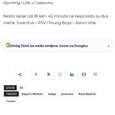
Sporting i Lille u Lisabonu.
Nešto ranije od 18 sati i 45 minuta na rasporedu su dva
meča: Juventus – PSV i Young Boys – Aston Villa.
›
Dodaj Zenit.ba među omiljene izvore na Googleu
IZVOR
N1
TAGOVI
Bayern Minhen
Italija
Juventus
Real Madrid
Torino