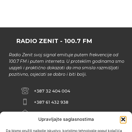
RADIO ZENIT - 100.7 FM
Radio Zenit svoj signal emituje putem frekvencije od
100.7 FM i putem interneta. U proteklim godinama smo
uspjeli i praktično dokazati da ima smisla razmišljati
pozitivno, osjećati se dobro i biti bolji.
+387 32 404 004
+387 61 432 938
INFO@ZENIT.BA
Upravljajte saglasnostima
HUSEINA KULENOVIĆA BR. 2 (RK
ZENIČANKA, 3. SPRAT), 72000 ZENICA
Da bismo pružili najbolje iskustvo, koristimo tehnologije poput kolačića