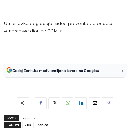
U nastavku pogledajte video prezentaciju buduće
vangradske dionice GGM-a.
›
Dodaj Zenit.ba među omiljene izvore na Googleu
IZVOR
Zenit.ba
TAGOVI
ZDK
Zenica