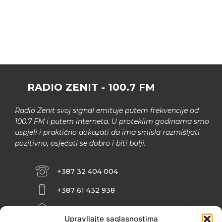
RADIO ZENIT - 100.7 FM
Radio Zenit svoj signal emituje putem frekvencije od
100.7 FM i putem interneta. U proteklim godinama smo
uspjeli i praktično dokazati da ima smisla razmišljati
pozitivno, osjećati se dobro i biti bolji.
+387 32 404 004
+387 61 432 938
INFO@ZENIT.BA
Upravljajte saglasnostima