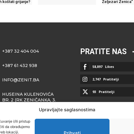
h koštati grijanje?
Željezari Zenica”
PRATITE NAS
+387 32 404 004
+387 61 432 938
58,897
Likes
2,747
Pratitelji
INFO@ZENIT.BA
93
Pratitelji
HUSEINA KULENOVIĆA
BR. 2 (RK ZENIČANKA, 3.
SPRAT), 72000 ZENICA
Upravljajte saglasnostima
vanje i/ili pristup
iti da obrađujemo
eb lokaciji.
Prihvati