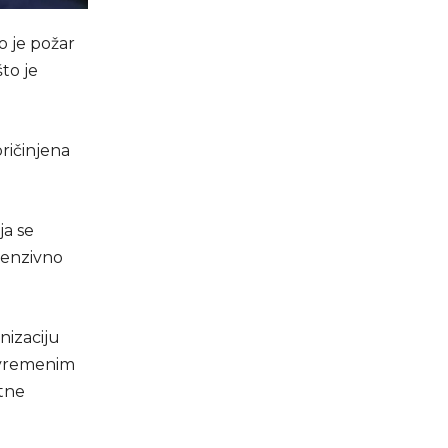
o je požar
to je
pričinjena
ja se
tenzivno
nizaciju
savremenim
otne