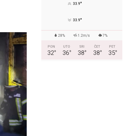
°
33.9
°
33.9
28%
1.2m/s
7%
PON
UTO
SRI
ČET
PET
32
°
36
°
38
°
38
°
35
°