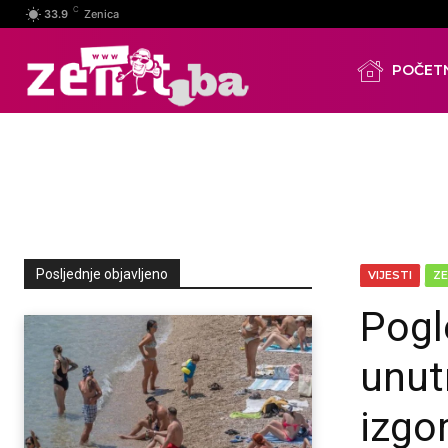
C
33.9
Zenica
POČET
Posljednje objavljeno
VIJESTI
ZE
Pogl
unut
izgo