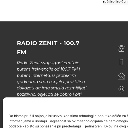
reći koliko će i
RADIO ZENIT - 100.7
FM
Radio Zenit svoj signal emituje
putem frekvencije od 100.7 FM i
putem interneta. U proteklim
godinama smo uspjeli i praktično
dokazati da ima smisla razmišljati
pozitivno, osjećati se dobro i biti
bolji.
U našem programu nema šunda,
Da bismo pružili najbolje iskustvo, koristimo tehnologije poput kolačića za ču
narodne muzike..
informacijama o uređaju. Saglasnost sa ovim tehnologijama će nam omoguć
podatke kao što su ponašanje pri pregledanju ili jedinstveni ID-ovi na ovoj v