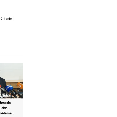
 Grijanje
Ahmeda
Lakiću:
robleme u