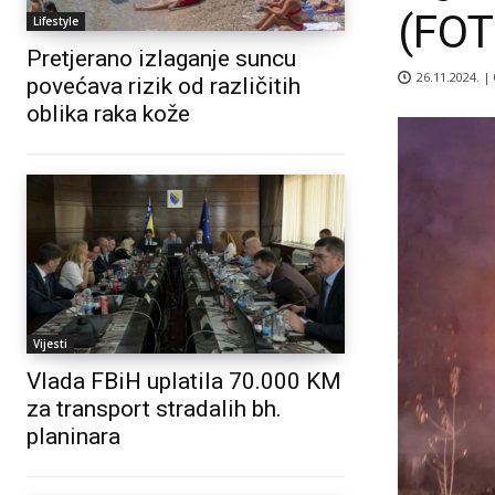
(FOT
Lifestyle
Pretjerano izlaganje suncu
26.11.2024. |
povećava rizik od različitih
oblika raka kože
Vijesti
Vlada FBiH uplatila 70.000 KM
za transport stradalih bh.
planinara