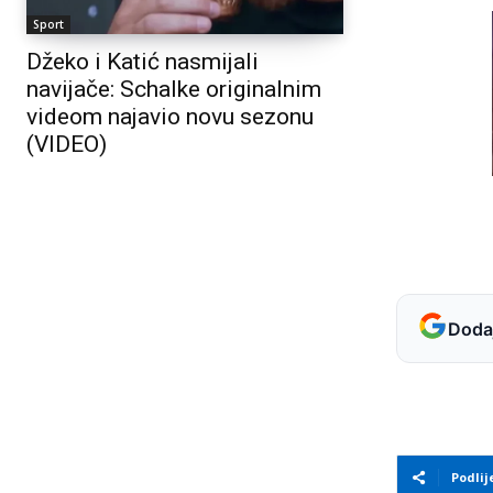
Sport
Džeko i Katić nasmijali
navijače: Schalke originalnim
videom najavio novu sezonu
(VIDEO)
Dodaj
Podlij