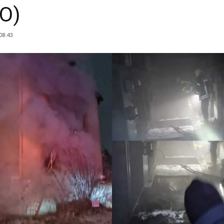
O)
 08:43