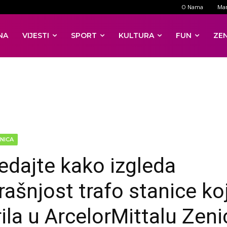
O Nama
Mar
NA
VIJESTI
SPORT
KULTURA
FUN
ZE
NICA
edajte kako izgleda
rašnjost trafo stanice koj
rila u ArcelorMittalu Zeni