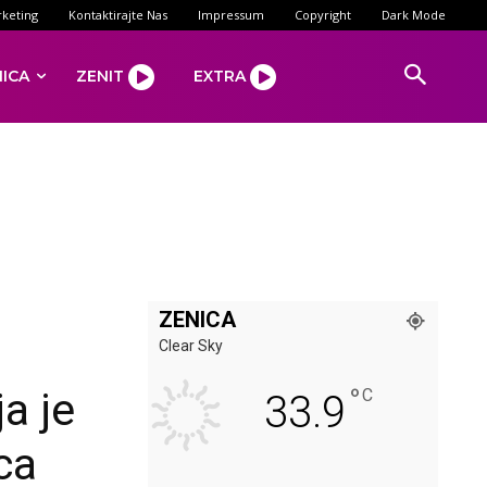
keting
Kontaktirajte Nas
Impressum
Copyright
Dark Mode
NICA
ZENIT
EXTRA
ZENICA
Clear Sky
°
a je
C
33.9
ca