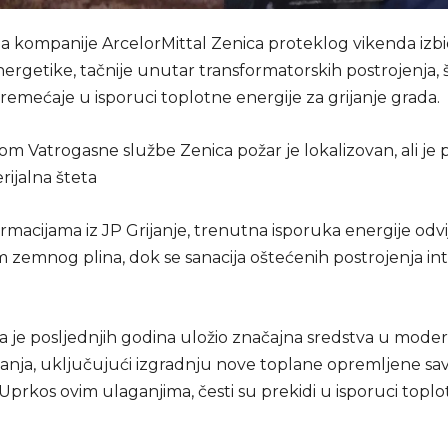
 kompanije ArcelorMittal Zenica proteklog vikenda izbi
ergetike, tačnije unutar transformatorskih postrojenja, š
remećaje u isporuci toplotne energije za grijanje grada.
om Vatrogasne službe Zenica požar je lokalizovan, ali je 
rijalna šteta
macijama iz JP Grijanje, trenutna isporuka energije odvi
m zemnog plina, dok se sanacija oštećenih postrojenja in
a je posljednjih godina uložio značajna sredstva u moder
ijanja, uključujući izgradnju nove toplane opremljene 
Uprkos ovim ulaganjima, česti su prekidi u isporuci topl