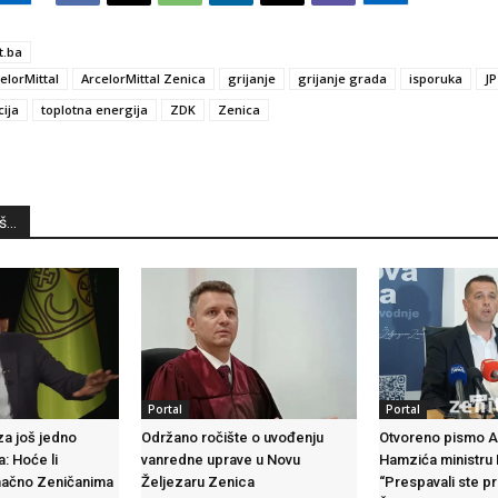
t.ba
elorMittal
ArcelorMittal Zenica
grijanje
grijanje grada
isporuka
JP
ija
toplotna energija
ZDK
Zenica
...
Portal
Portal
za još jedno
Održano ročište o uvođenju
Otvoreno pismo 
: Hoće li
vanredne uprave u Novu
Hamzića ministru 
načno Zeničanima
Željezaru Zenica
“Prespavali ste p