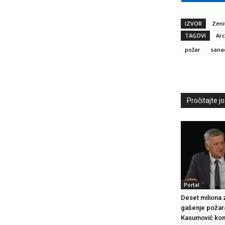
IZVOR
Zeni
TAGOVI
Arc
požar
sanac
Pročitajte još
Portal
Deset miliona 
gašenje požara
Kasumović ko