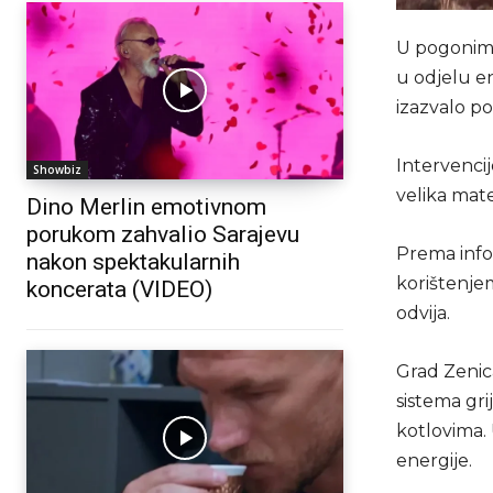
U pogonima
u odjelu en
izazvalo po
Intervencij
Showbiz
velika mate
Dino Merlin emotivnom
porukom zahvalio Sarajevu
Prema infor
nakon spektakularnih
korištenje
koncerata (VIDEO)
odvija.
Grad Zenic
sistema gr
kotlovima. 
energije.