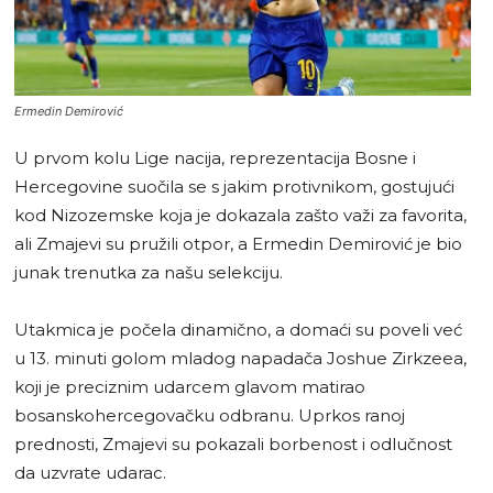
Ermedin Demirović
U prvom kolu Lige nacija, reprezentacija Bosne i
Hercegovine suočila se s jakim protivnikom, gostujući
kod Nizozemske koja je dokazala zašto važi za favorita,
ali Zmajevi su pružili otpor, a Ermedin Demirović je bio
junak trenutka za našu selekciju.
Utakmica je počela dinamično, a domaći su poveli već
u 13. minuti golom mladog napadača Joshue Zirkzeea,
koji je preciznim udarcem glavom matirao
bosanskohercegovačku odbranu. Uprkos ranoj
prednosti, Zmajevi su pokazali borbenost i odlučnost
da uzvrate udarac.