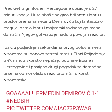
Preokret u igri Bosne i Hercegovine došao je u 27.
minuti kada je Huseinbašić odigrao briljantnu loptu u
prostor prema Ermedinu Demiroviću koji fantastično
reaguje, primio loptu i majstorski savladao golmana
domaćih. Njegov gol vratio je nadu u povoljan rezultat.
Ipak, u posljednjim sekundama prvog poluvremena,
Nizozemci su ponovo zatresli mrežu. Tijani Reijnders je
u 47. minuti iskoristio nepažnju odbrane Bosne i
Hercegovine i postigao drugi pogodak za domaćine,
te se na odmor otišlo s rezultatom 2:1 u korist
Nizozemske.
GOAAAAL!! ERMEDIN DEMIROVIĆ 1-1!
#NEDBIH
PIC.TWITTER.COM/JAC73P3WAG