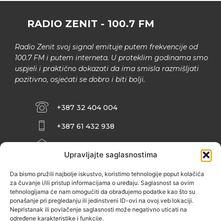
RADIO ZENIT - 100.7 FM
Radio Zenit svoj signal emituje putem frekvencije od
100.7 FM i putem interneta. U proteklim godinama smo
uspjeli i praktično dokazati da ima smisla razmišljati
pozitivno, osjećati se dobro i biti bolji.
+387 32 404 004
+387 61 432 938
INFO@ZENIT.BA
Upravljajte saglasnostima
HUSEINA KULENOVIĆA BR. 2 (RK
ZENIČANKA, 3. SPRAT), 72000 ZENICA
Da bismo pružili najbolje iskustvo, koristimo tehnologije poput kolačića
za čuvanje i/ili pristup informacijama o uređaju. Saglasnost sa ovim
tehnologijama će nam omogućiti da obrađujemo podatke kao što su
ponašanje pri pregledanju ili jedinstveni ID-ovi na ovoj veb lokaciji.
Nepristanak ili povlačenje saglasnosti može negativno uticati na
određene karakteristike i funkcije.