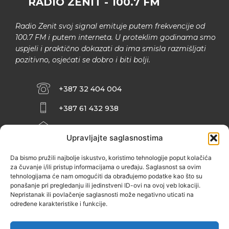
RADIO ZENIT - 100.7 FM
Radio Zenit svoj signal emituje putem frekvencije od
100.7 FM i putem interneta. U proteklim godinama smo
uspjeli i praktično dokazati da ima smisla razmišljati
pozitivno, osjećati se dobro i biti bolji.
+387 32 404 004
+387 61 432 938
INFO@ZENIT.BA
Upravljajte saglasnostima
HUSEINA KULENOVIĆA BR. 2 (RK
ZENIČANKA, 3. SPRAT), 72000 ZENICA
Da bismo pružili najbolje iskustvo, koristimo tehnologije poput kolačića
za čuvanje i/ili pristup informacijama o uređaju. Saglasnost sa ovim
tehnologijama će nam omogućiti da obrađujemo podatke kao što su
ponašanje pri pregledanju ili jedinstveni ID-ovi na ovoj veb lokaciji.
Nepristanak ili povlačenje saglasnosti može negativno uticati na
određene karakteristike i funkcije.