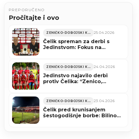
PREPORUČENO
Pročitajte i ovo
25.04.2026
ZENIČKO-DOBOJSKI KANTON
Čelik spreman za derbi s
Jedinstvom: Fokus na
pobjedu pred domaćom
publikom (VIDEO)
24.04.2026
ZENIČKO-DOBOJSKI KANTON
Jedinstvo najavilo derbi
protiv Čelika: “Zenico,
stižemo!”
23.04.2026
ZENIČKO-DOBOJSKI KANTON
Čelik pred krunisanjem
šestogodišnje borbe: Bilino
polje ponovo zove navijače
(FOTO)