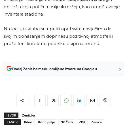
obilježja koja potiču nasilje ili mržnju, kao ni uništavanje
inventara stadiona.
Na kraju, iz kluba su uputili apel svim navijačima da
svojim ponašanjem doprinesu pozitivnoj atmosferi i
pruže fer i korektnu podršku ekipi na terenu.
›
Dodaj Zenit.ba među omiljene izvore na Googleu
IZVOR
Zenit.ba
TAGOVI
Bihać
Bilino polje
NK Čelik
ZDK
Zenica