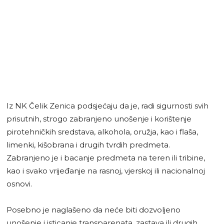
Iz NK Čelik Zenica podsjećaju da je, radi sigurnosti svih
prisutnih, strogo zabranjeno unošenje i korištenje
pirotehničkih sredstava, alkohola, oružja, kao i flaša,
limenki, kišobrana i drugih tvrdih predmeta.
Zabranjeno je i bacanje predmeta na teren ili tribine,
kao i svako vrijeđanje na rasnoj, vjerskoj ili nacionalnoj
osnovi.
Posebno je naglašeno da neće biti dozvoljeno
unošenje i isticanje transparenata, zastava ili drugih