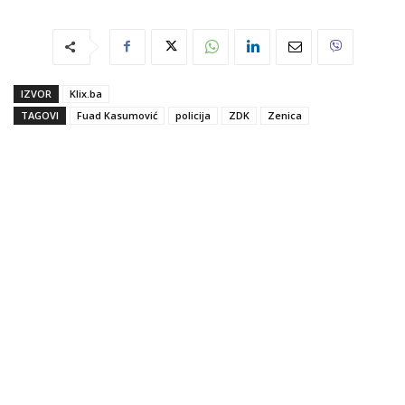
IZVOR
Klix.ba
TAGOVI
Fuad Kasumović
policija
ZDK
Zenica