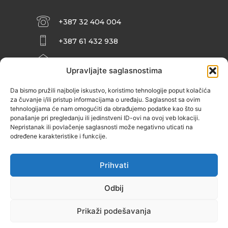
+387 32 404 004
+387 61 432 938
INFO@ZENIT.BA
Upravljajte saglasnostima
HUSEINA KULENOVIĆA BR. 2 (RK
ZENIČANKA, 3. SPRAT), 72000 ZENICA
Da bismo pružili najbolje iskustvo, koristimo tehnologije poput kolačića
za čuvanje i/ili pristup informacijama o uređaju. Saglasnost sa ovim
tehnologijama će nam omogućiti da obrađujemo podatke kao što su
ponašanje pri pregledanju ili jedinstveni ID-ovi na ovoj veb lokaciji.
Nepristanak ili povlačenje saglasnosti može negativno uticati na
određene karakteristike i funkcije.
Prihvati
Odbij
Prikaži podešavanja