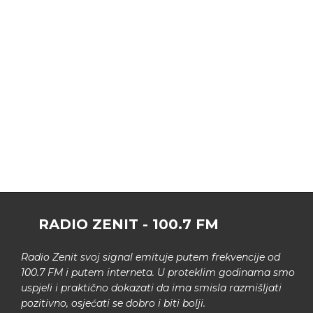
RADIO ZENIT - 100.7 FM
Radio Zenit svoj signal emituje putem frekvencije od
100.7 FM i putem interneta. U proteklim godinama smo
uspjeli i praktično dokazati da ima smisla razmišljati
pozitivno, osjećati se dobro i biti bolji.