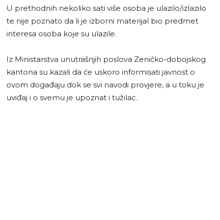
U prethodnih nekoliko sati više osoba je ulazilo/izlazilo
te nije poznato da li je izborni materijal bio predmet
interesa osoba koje su ulazile.
Iz Ministarstva unutrašnjih poslova Zeničko-dobojskog
kantona su kazali da će uskoro informisati javnost o
ovom događaju dok se svi navodi provjere, a u toku je
uviđaj i o svemu je upoznat i tužilac.