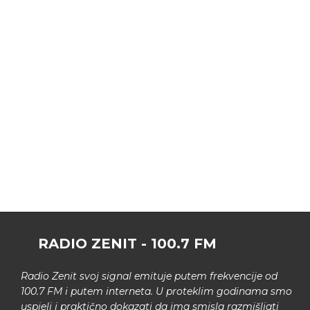
RADIO ZENIT - 100.7 FM
Radio Zenit svoj signal emituje putem frekvencije od
100.7 FM i putem interneta. U proteklim godinama smo
uspjeli i praktično dokazati da ima smisla razmišljati