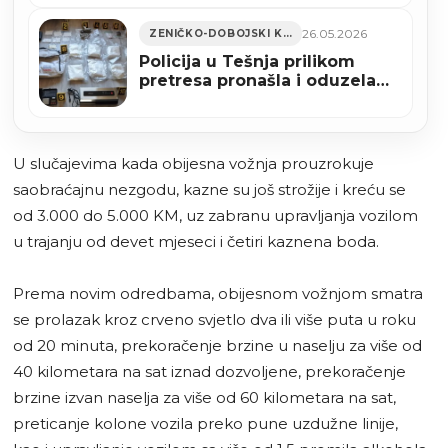
pušku i municiju
26.05.2026
ZENIČKO-DOBOJSKI KANTON
Policija u Tešnja prilikom
pretresa pronašla i oduzela
7.3 kg opojne droge (FOTO)
U slučajevima kada obijesna vožnja prouzrokuje
saobraćajnu nezgodu, kazne su još strožije i kreću se
od 3.000 do 5.000 KM, uz zabranu upravljanja vozilom
u trajanju od devet mjeseci i četiri kaznena boda.
Prema novim odredbama, obijesnom vožnjom smatra
se prolazak kroz crveno svjetlo dva ili više puta u roku
od 20 minuta, prekoračenje brzine u naselju za više od
40 kilometara na sat iznad dozvoljene, prekoračenje
brzine izvan naselja za više od 60 kilometara na sat,
preticanje kolone vozila preko pune uzdužne linije,