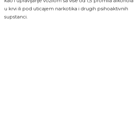
kao i upravljanje vozilom sa više od 1,5 promila alkohola
u krvi ili pod uticajem narkotika i drugih psihoaktivnih
supstanci.