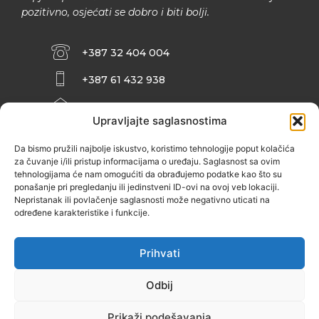
pozitivno, osjećati se dobro i biti bolji.
+387 32 404 004
+387 61 432 938
INFO@ZENIT.BA
Upravljajte saglasnostima
HUSEINA KULENOVIĆA BR. 2 (RK
ZENIČANKA, 3. SPRAT), 72000 ZENICA
Da bismo pružili najbolje iskustvo, koristimo tehnologije poput kolačića
za čuvanje i/ili pristup informacijama o uređaju. Saglasnost sa ovim
tehnologijama će nam omogućiti da obrađujemo podatke kao što su
ponašanje pri pregledanju ili jedinstveni ID-ovi na ovoj veb lokaciji.
Nepristanak ili povlačenje saglasnosti može negativno uticati na
određene karakteristike i funkcije.
Prihvati
Odbij
Prikaži podešavanja