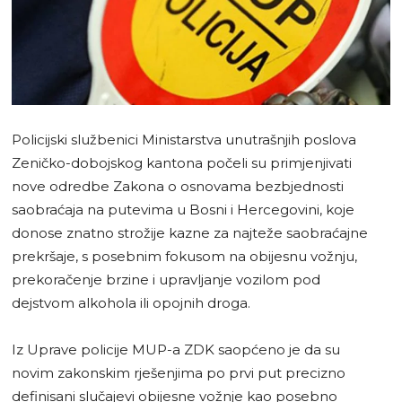
Policijski službenici Ministarstva unutrašnjih poslova
Zeničko-dobojskog kantona počeli su primjenjivati
nove odredbe Zakona o osnovama bezbjednosti
saobraćaja na putevima u Bosni i Hercegovini, koje
donose znatno strožije kazne za najteže saobraćajne
prekršaje, s posebnim fokusom na obijesnu vožnju,
prekoračenje brzine i upravljanje vozilom pod
dejstvom alkohola ili opojnih droga.
Iz Uprave policije MUP-a ZDK saopćeno je da su
novim zakonskim rješenjima po prvi put precizno
definisani slučajevi obijesne vožnje kao posebno