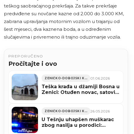
teškog saobraćajnog prekršaja. Za takve prekršaje
predviđene su novčane kazne od 2.000 do 3.000 KM,
zabrana upravljanja motornim vozilom u trajanju od
šest mjeseci, dva kaznena boda, a u određenim
slučajevima i privremeno ili trajno oduzimanje vozila.
PREPORUČENO
Pročitajte i ovo
01.06.2026
ZENIČKO-DOBOJSKI KANTON
Teška krađa u džamiji Bosna u
Zenici: Otuđen novac, satovi i
dio videonadzora
26.05.2026
ZENIČKO-DOBOJSKI KANTON
U Tešnju uhapšen muškarac
zbog nasilja u porodici:
Policija pronašla automatsku