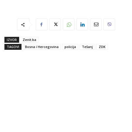
IZVOR
Zenit.ba
TAGOVI
Bosna i Hercegovina
policija
Tešanj
ZDK