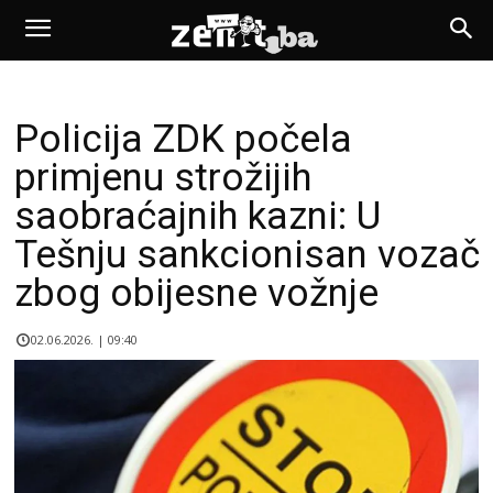
Policija ZDK počela
primjenu strožijih
saobraćajnih kazni: U
Tešnju sankcionisan vozač
zbog obijesne vožnje
02.06.2026. | 09:40