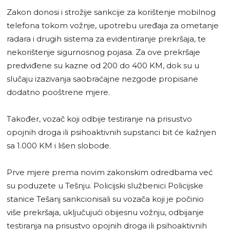
Zakon donosi i strožije sankcije za korištenje mobilnog
telefona tokom vožnje, upotrebu uređaja za ometanje
radara i drugih sistema za evidentiranje prekršaja, te
nekorištenje sigurnosnog pojasa. Za ove prekršaje
predviđene su kazne od 200 do 400 KM, dok su u
slučaju izazivanja saobraćajne nezgode propisane
dodatno pooštrene mjere.
Također, vozač koji odbije testiranje na prisustvo
opojnih droga ili psihoaktivnih supstanci bit će kažnjen
sa 1.000 KM i lišen slobode.
Prve mjere prema novim zakonskim odredbama već
su poduzete u Tešnju. Policijski službenici Policijske
stanice Tešanj sankcionisali su vozača koji je počinio
više prekršaja, uključujući obijesnu vožnju, odbijanje
testiranja na prisustvo opojnih droga ili psihoaktivnih