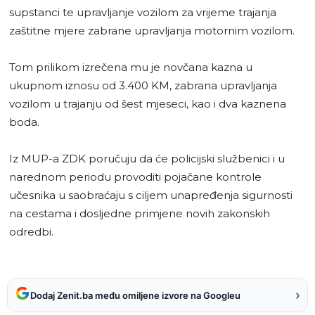
supstanci te upravljanje vozilom za vrijeme trajanja
zaštitne mjere zabrane upravljanja motornim vozilom.
Tom prilikom izrečena mu je novčana kazna u
ukupnom iznosu od 3.400 KM, zabrana upravljanja
vozilom u trajanju od šest mjeseci, kao i dva kaznena
boda.
Iz MUP-a ZDK poručuju da će policijski službenici i u
narednom periodu provoditi pojačane kontrole
učesnika u saobraćaju s ciljem unapređenja sigurnosti
na cestama i dosljedne primjene novih zakonskih
odredbi.
›
Dodaj Zenit.ba među omiljene izvore na Googleu