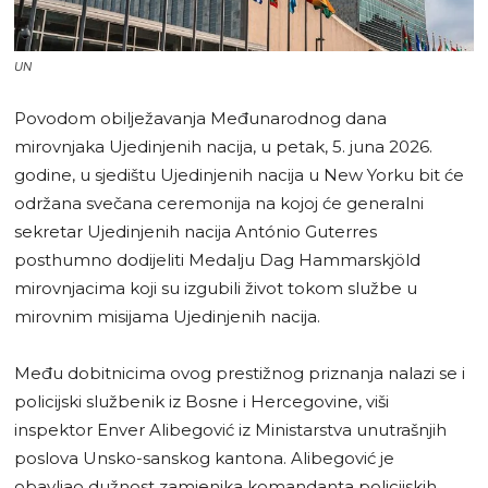
UN
Povodom obilježavanja Međunarodnog dana
mirovnjaka Ujedinjenih nacija, u petak, 5. juna 2026.
godine, u sjedištu Ujedinjenih nacija u New Yorku bit će
održana svečana ceremonija na kojoj će generalni
sekretar Ujedinjenih nacija António Guterres
posthumno dodijeliti Medalju Dag Hammarskjöld
mirovnjacima koji su izgubili život tokom službe u
mirovnim misijama Ujedinjenih nacija.
Među dobitnicima ovog prestižnog priznanja nalazi se i
policijski službenik iz Bosne i Hercegovine, viši
inspektor Enver Alibegović iz Ministarstva unutrašnjih
poslova Unsko-sanskog kantona. Alibegović je
obavljao dužnost zamjenika komandanta policijskih