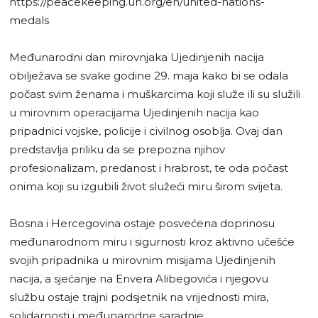
https://peacekeeping.un.org/en/united-nations-
medals
Međunarodni dan mirovnjaka Ujedinjenih nacija
obilježava se svake godine 29. maja kako bi se odala
počast svim ženama i muškarcima koji služe ili su služili
u mirovnim operacijama Ujedinjenih nacija kao
pripadnici vojske, policije i civilnog osoblja. Ovaj dan
predstavlja priliku da se prepozna njihov
profesionalizam, predanost i hrabrost, te oda počast
onima koji su izgubili život služeći miru širom svijeta.
Bosna i Hercegovina ostaje posvećena doprinosu
međunarodnom miru i sigurnosti kroz aktivno učešće
svojih pripadnika u mirovnim misijama Ujedinjenih
nacija, a sjećanje na Envera Alibegovića i njegovu
službu ostaje trajni podsjetnik na vrijednosti mira,
solidarnosti i međunarodne saradnje.