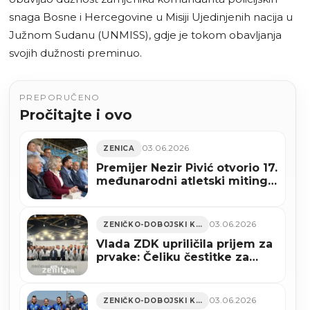
snaga Bosne i Hercegovine u Misiji Ujedinjenih nacija u
Južnom Sudanu (UNMISS), gdje je tokom obavljanja
svojih dužnosti preminuo.
PREPORUČENO
Pročitajte i ovo
03.06.2026
ZENICA
Premijer Nezir Pivić otvorio 17.
međunarodni atletski miting
„Zenica 2026“
03.06.2026
ZENIČKO-DOBOJSKI KANTON
Vlada ZDK upriličila prijem za
prvake: Čeliku čestitke za
povratak u Premijer ligu BiH
(VIDEO+FOTO)
03.06.2026
ZENIČKO-DOBOJSKI KANTON