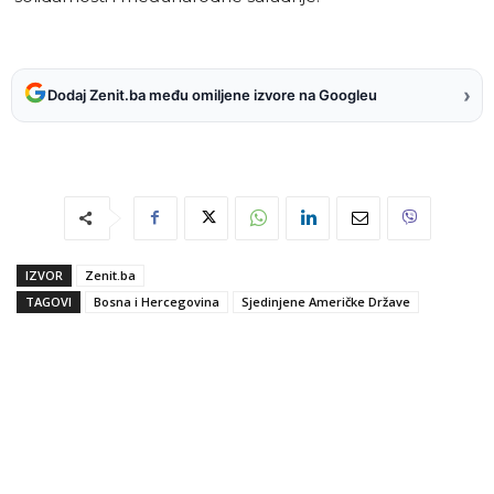
›
Dodaj Zenit.ba među omiljene izvore na Googleu
IZVOR
Zenit.ba
TAGOVI
Bosna i Hercegovina
Sjedinjene Američke Države