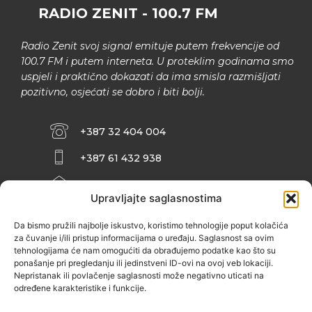
RADIO ZENIT - 100.7 FM
Radio Zenit svoj signal emituje putem frekvencije od
100.7 FM i putem interneta. U proteklim godinama smo
uspjeli i praktično dokazati da ima smisla razmišljati
pozitivno, osjećati se dobro i biti bolji.
+387 32 404 004
+387 61 432 938
INFO@ZENIT.BA
Upravljajte saglasnostima
HUSEINA KULENOVIĆA BR. 2 (RK
ZENIČANKA, 3. SPRAT), 72000 ZENICA
Da bismo pružili najbolje iskustvo, koristimo tehnologije poput kolačića
za čuvanje i/ili pristup informacijama o uređaju. Saglasnost sa ovim
tehnologijama će nam omogućiti da obrađujemo podatke kao što su
ponašanje pri pregledanju ili jedinstveni ID-ovi na ovoj veb lokaciji.
Nepristanak ili povlačenje saglasnosti može negativno uticati na
određene karakteristike i funkcije.